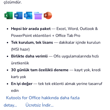
çözümdür.
Hepsi bir arada paket
— Excel, Word, Outlook &
PowerPoint eklentileri + Office Tab Pro
Tek kurulum, tek lisans
— dakikalar içinde kurulun
(MSI hazır)
Birlikte daha verimli
— Ofis uygulamalarında hızlı
üretkenlik
30 günlük tam özellikli deneme
— kayıt yok, kredi
kartı yok
En iyi değer
— tek tek eklenti almak yerine tasarruf
edin
Kutools for Office hakkında daha fazla
detay...
Ücretsiz İndir...