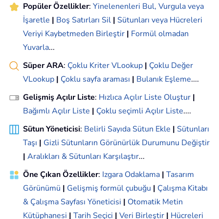
Popüler Özellikler
:
Yinelenenleri Bul, Vurgula veya
İşaretle
|
Boş Satırları Sil
|
Sütunları veya Hücreleri
Veriyi Kaybetmeden Birleştir
|
Formül olmadan
Yuvarla
...
Süper ARA
:
Çoklu Kriter VLookup
|
Çoklu Değer
VLookup
|
Çoklu sayfa araması
|
Bulanık Eşleme
....
Gelişmiş Açılır Liste
:
Hızlıca Açılır Liste Oluştur
|
Bağımlı Açılır Liste
|
Çoklu seçimli Açılır Liste
....
Sütun Yöneticisi
:
Belirli Sayıda Sütun Ekle
|
Sütunları
Taşı
|
Gizli Sütunların Görünürlük Durumunu Değiştir
|
Aralıkları & Sütunları Karşılaştır
...
Öne Çıkan Özellikler
:
Izgara Odaklama
|
Tasarım
Görünümü
|
Gelişmiş formül çubuğu
|
Çalışma Kitabı
& Çalışma Sayfası Yöneticisi
|
Otomatik Metin
Kütüphanesi
|
Tarih Seçici
|
Veri Birleştir
|
Hücreleri