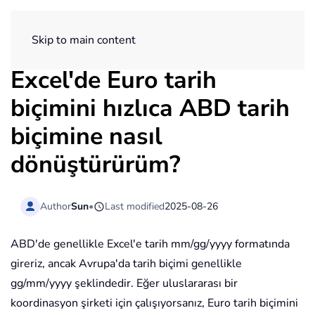
ExtendOffice
Skip to main content
Excel'de Euro tarih
biçimini hızlıca ABD tarih
biçimine nasıl
dönüştürürüm?
Author
Sun
•
Last modified
2025-08-26
ABD'de genellikle Excel'e tarih mm/gg/yyyy formatında
gireriz, ancak Avrupa'da tarih biçimi genellikle
gg/mm/yyyy şeklindedir. Eğer uluslararası bir
koordinasyon şirketi için çalışıyorsanız, Euro tarih biçimini