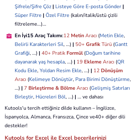
Şifrele/Şifre Çöz
|
Listeye Göre E-posta Gönder
|
Süper Filtre
|
Özel Filtre
(kalın/italik/üstü çizili
filtreleme...)...
En İyi15 Araç Takımı
:
12
Metin
Aracı
(
Metin Ekle
,
Belirli Karakterleri Sil
, ...)
|
50+
Grafik
Türü
(
Gantt
Grafiği
, ...)
|
40+ Pratik
Formül
(
Doğum tarihine
dayanarak yaş hesapla
, ...)
|
19
Ekleme
Aracı
(
QR
Kodu Ekle
,
Yoldan Resim Ekle
, ...)
|
12
Dönüşüm
Aracı
(
Kelimeye Dönüştür
,
Para Birimi Dönüştürme
,
...)
|
7
Birleştirme & Bölme
Aracı
(
Gelişmiş Satırları
Birleştir
,
Hücreleri Böl
, ...)
|
... ve dahası
Kutools'u tercih ettiğiniz dilde kullanın – İngilizce,
İspanyolca, Almanca, Fransızca, Çince ve40+ diğer dili
destekler!
Kutools for Excel ile Excel becerilerinizi