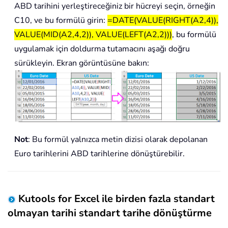
ABD tarihini yerleştireceğiniz bir hücreyi seçin, örneğin
C10, ve bu formülü girin:
=DATE(VALUE(RIGHT(A2,4)),
VALUE(MID(A2,4,2)), VALUE(LEFT(A2,2)))
, bu formülü
uygulamak için doldurma tutamacını aşağı doğru
sürükleyin. Ekran görüntüsüne bakın:
Not
: Bu formül yalnızca metin dizisi olarak depolanan
Euro tarihlerini ABD tarihlerine dönüştürebilir.
Kutools for Excel ile birden fazla standart
olmayan tarihi standart tarihe dönüştürme