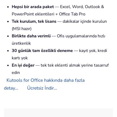
Hepsi bir arada paket
— Excel, Word, Outlook &
PowerPoint eklentileri + Office Tab Pro
Tek kurulum, tek lisans
— dakikalar içinde kurulun
(MSI hazır)
Birlikte daha verimli
— Ofis uygulamalarında hızlı
üretkenlik
30 günlük tam özellikli deneme
— kayıt yok, kredi
kartı yok
En iyi değer
— tek tek eklenti almak yerine tasarruf
edin
Kutools for Office hakkında daha fazla
detay...
Ücretsiz İndir...