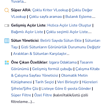
Yuvarla
...
Süper ARA
:
Çoklu Kriter VLookup
|
Çoklu Değer
VLookup
|
Çoklu sayfa araması
|
Bulanık Eşleme
....
Gelişmiş Açılır Liste
:
Hızlıca Açılır Liste Oluştur
|
Bağımlı Açılır Liste
|
Çoklu seçimli Açılır Liste
....
Sütun Yöneticisi
:
Belirli Sayıda Sütun Ekle
|
Sütunları
Taşı
|
Gizli Sütunların Görünürlük Durumunu Değiştir
|
Aralıkları & Sütunları Karşılaştır
...
Öne Çıkan Özellikler
:
Izgara Odaklama
|
Tasarım
Görünümü
|
Gelişmiş formül çubuğu
|
Çalışma Kitabı
& Çalışma Sayfası Yöneticisi
|
Otomatik Metin
Kütüphanesi
|
Tarih Seçici
|
Veri Birleştir
|
Hücreleri
Şifrele/Şifre Çöz
|
Listeye Göre E-posta Gönder
|
Süper Filtre
|
Özel Filtre
(kalın/italik/üstü çizili
filtreleme...)...