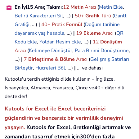
En İyi15 Araç Takımı
:
12
Metin
Aracı
(
Metin Ekle
,
Belirli Karakterleri Sil
, ...)
|
50+
Grafik
Türü
(
Gantt
Grafiği
, ...)
|
40+ Pratik
Formül
(
Doğum tarihine
dayanarak yaş hesapla
, ...)
|
19
Ekleme
Aracı
(
QR
Kodu Ekle
,
Yoldan Resim Ekle
, ...)
|
12
Dönüşüm
Aracı
(
Kelimeye Dönüştür
,
Para Birimi Dönüştürme
,
...)
|
7
Birleştirme & Bölme
Aracı
(
Gelişmiş Satırları
Birleştir
,
Hücreleri Böl
, ...)
|
... ve dahası
Kutools'u tercih ettiğiniz dilde kullanın – İngilizce,
İspanyolca, Almanca, Fransızca, Çince ve40+ diğer dili
destekler!
Kutools for Excel ile Excel becerilerinizi
güçlendirin ve benzersiz bir verimlilik deneyimi
yaşayın.
Kutools for Excel, üretkenliği artırmak ve
zamandan tasarruf etmek için300'den fazla