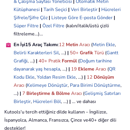
& Çalışma Sayfası Yöneticisi
|
Otomatik Metin
Kütüphanesi
|
Tarih Seçici
|
Veri Birleştir
|
Hücreleri
Şifrele/Şifre Çöz
|
Listeye Göre E-posta Gönder
|
Süper Filtre
|
Özel Filtre
(kalın/italik/üstü çizili
filtreleme...)...
En İyi15 Araç Takımı
:
12
Metin
Aracı
(
Metin Ekle
,
Belirli Karakterleri Sil
, ...)
|
50+
Grafik
Türü
(
Gantt
Grafiği
, ...)
|
40+ Pratik
Formül
(
Doğum tarihine
dayanarak yaş hesapla
, ...)
|
19
Ekleme
Aracı
(
QR
Kodu Ekle
,
Yoldan Resim Ekle
, ...)
|
12
Dönüşüm
Aracı
(
Kelimeye Dönüştür
,
Para Birimi Dönüştürme
,
...)
|
7
Birleştirme & Bölme
Aracı
(
Gelişmiş Satırları
Birleştir
,
Hücreleri Böl
, ...)
|
... ve dahası
Kutools'u tercih ettiğiniz dilde kullanın – İngilizce,
İspanyolca, Almanca, Fransızca, Çince ve40+ diğer dili
destekler!