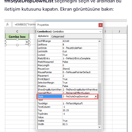
fmStyleDropDownList
seçeneğini seçin ve ardından bu
iletişim kutusunu kapatın. Ekran görüntüsüne bakın: