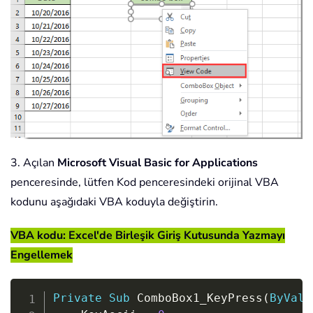
3. Açılan
Microsoft Visual Basic for Applications
penceresinde, lütfen Kod penceresindeki orijinal VBA
kodunu aşağıdaki VBA koduyla değiştirin.
VBA kodu: Excel'de Birleşik Giriş Kutusunda Yazmayı
Engellemek
Copy
Private
Sub
 ComboBox1_KeyPress
(
ByVal
 