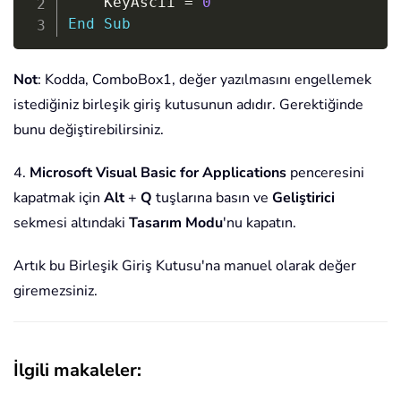
    KeyAscii 
=
0
End
Sub
Not
: Kodda, ComboBox1, değer yazılmasını engellemek
istediğiniz birleşik giriş kutusunun adıdır. Gerektiğinde
bunu değiştirebilirsiniz.
4.
Microsoft Visual Basic for Applications
penceresini
kapatmak için
Alt
+
Q
tuşlarına basın ve
Geliştirici
sekmesi altındaki
Tasarım Modu
'nu kapatın.
Artık bu Birleşik Giriş Kutusu'na manuel olarak değer
giremezsiniz.
İlgili makaleler
: