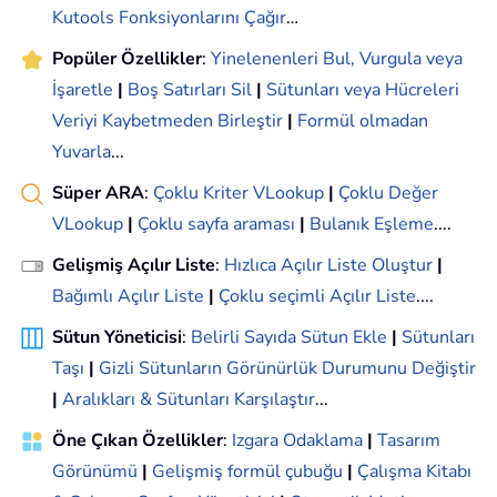
Kutools Fonksiyonlarını Çağır
…
Popüler Özellikler
:
Yinelenenleri Bul, Vurgula veya
İşaretle
|
Boş Satırları Sil
|
Sütunları veya Hücreleri
Veriyi Kaybetmeden Birleştir
|
Formül olmadan
Yuvarla
...
Süper ARA
:
Çoklu Kriter VLookup
|
Çoklu Değer
VLookup
|
Çoklu sayfa araması
|
Bulanık Eşleme
....
Gelişmiş Açılır Liste
:
Hızlıca Açılır Liste Oluştur
|
Bağımlı Açılır Liste
|
Çoklu seçimli Açılır Liste
....
Sütun Yöneticisi
:
Belirli Sayıda Sütun Ekle
|
Sütunları
Taşı
|
Gizli Sütunların Görünürlük Durumunu Değiştir
|
Aralıkları & Sütunları Karşılaştır
...
Öne Çıkan Özellikler
:
Izgara Odaklama
|
Tasarım
Görünümü
|
Gelişmiş formül çubuğu
|
Çalışma Kitabı