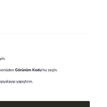
yin.
r menüden
Görünüm Kodu
'nu seçin.
yalayıp yapıştırın.
Copy