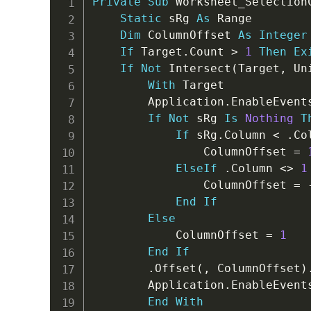
Private
Sub
 Worksheet_Selection
Static
 sRg 
As
 Range

Dim
 ColumnOffset 
As
Integer
If
 Target
.
Count 
>
1
Then
Ex
If
Not
 Intersect
(
Target
,
 Un
With
 Target

        Application
.
EnableEvent
If
Not
 sRg 
Is
Nothing
T
If
 sRg
.
Column 
<
.
Co
                ColumnOffset 
=
ElseIf
.
Column 
<
>
1
                ColumnOffset 
=
End
If
Else
            ColumnOffset 
=
1
End
If
.
Offset
(
,
 ColumnOffset
)
        Application
.
EnableEvent
End
With