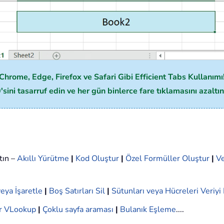
Chrome, Edge, Firefox ve Safari Gibi Efficient Tabs Kullanımı
ini tasarruf edin ve her gün binlerce fare tıklamasını azaltın
tın –
Akıllı Yürütme
|
Kod Oluştur
|
Özel Formüller Oluştur
|
Ve
eya İşaretle
|
Boş Satırları Sil
|
Sütunları veya Hücreleri Veriy
r VLookup
|
Çoklu sayfa araması
|
Bulanık Eşleme
....