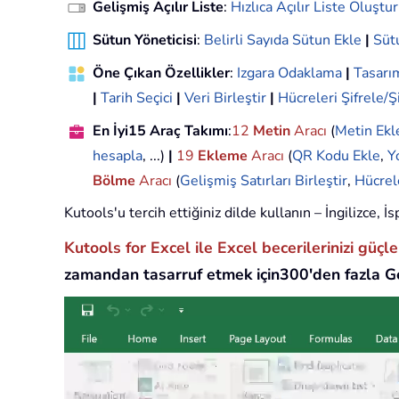
Gelişmiş Açılır Liste
:
Hızlıca Açılır Liste Oluştur
Sütun Yöneticisi
:
Belirli Sayıda Sütun Ekle
|
Sütu
Öne Çıkan Özellikler
:
Izgara Odaklama
|
Tasar
|
Tarih Seçici
|
Veri Birleştir
|
Hücreleri Şifrele/Ş
En İyi15 Araç Takımı
:
12
Metin
Aracı
(
Metin Ekl
hesapla
, ...)
|
19
Ekleme
Aracı
(
QR Kodu Ekle
,
Y
Bölme
Aracı
(
Gelişmiş Satırları Birleştir
,
Hücrel
Kutools'u tercih ettiğiniz dilde kullanın – İngilizce,
Kutools for Excel ile Excel becerilerinizi güçl
zamandan tasarruf etmek için300'den fazla Ge