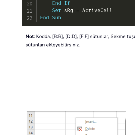
End
If
Set
 sRg 
=
End
Sub
Not
: Kodda, [B:B], [D:D], [F:F] sütunlar, Sekme tuşu
sütunları ekleyebilirsiniz.