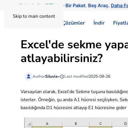
Kutools
for
Office
— Bir Paket. Beş Araç.
Daha Faz
Skip to main content
ExtendOffice
Çözümler
İndir
Fiyat
Excel'de sekme yapar
atlayabilirsiniz?
Author
Siluvia
•
Last modified
2025-08-26
Varsayılan olarak, Excel'de Sekme tuşuna basıldığında
isterler. Örneğin, şu anda A1 hücresi seçiliyken, S
basıldığında D1 hücresini atlayıp E1 hücresine gider 