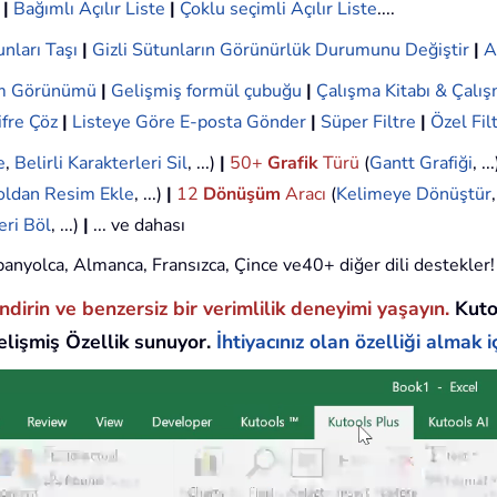
|
Bağımlı Açılır Liste
|
Çoklu seçimli Açılır Liste
....
nları Taşı
|
Gizli Sütunların Görünürlük Durumunu Değiştir
|
A
ım Görünümü
|
Gelişmiş formül çubuğu
|
Çalışma Kitabı & Çalış
ifre Çöz
|
Listeye Göre E-posta Gönder
|
Süper Filtre
|
Özel Fil
e
,
Belirli Karakterleri Sil
, ...)
|
50+
Grafik
Türü
(
Gantt Grafiği
, ..
oldan Resim Ekle
, ...)
|
12
Dönüşüm
Aracı
(
Kelimeye Dönüştür
eri Böl
, ...)
|
... ve dahası
 İspanyolca, Almanca, Fransızca, Çince ve40+ diğer dili destekler!
endirin ve benzersiz bir verimlilik deneyimi yaşayın.
Kuto
lişmiş Özellik sunuyor.
İhtiyacınız olan özelliği almak iç