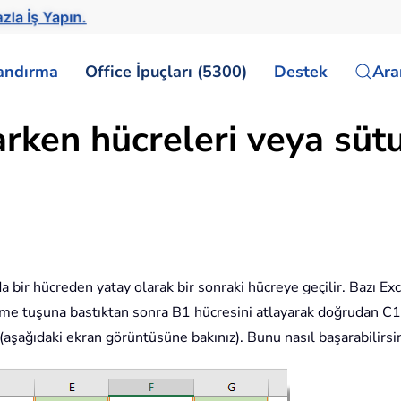
la İş Yapın.
landırma
Office İpuçları (5300)
Destek
Ar
ken hücreleri veya sütu
 bir hücreden yatay olarak bir sonraki hücreye geçilir. Bazı Ex
ekme tuşuna bastıktan sonra B1 hücresini atlayarak doğrudan C
(aşağıdaki ekran görüntüsüne bakınız). Bunu nasıl başarabilirsi