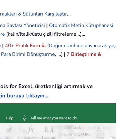
ralıkları & Sütunları Karşılaştır
...
ma Sayfası Yöneticisi
|
Otomatik Metin Kütüphanesi
tre
(kalın/italik/üstü çizili filtreleme...)...
.)
|
40+ Pratik
Formül
(
Doğum tarihine dayanarak yaş
,
Para Birimi Dönüştürme
, ...)
|
7
Birleştirme &
ols for Excel, üretkenliği artırmak ve
in buraya tıklayın...