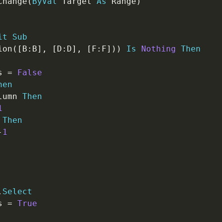
Change
(
ByVal
 Target 
As
 Range
)
it
Sub
ion
(
[B
:
B]
,
 [D
:
D]
,
 [F
:
F]
)
)
Is
Nothing
Then
s 
=
False
hen
lumn 
Then
1
Then
-
1
.
Select
s 
=
True