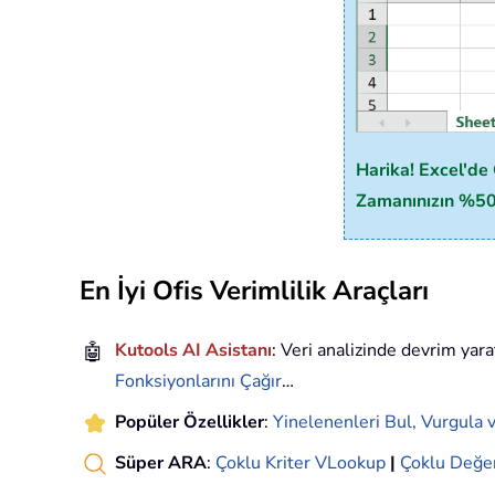
Harika! Excel'de 
Zamanınızın %50's
En İyi Ofis Verimlilik Araçları
🤖
Kutools AI Asistanı
: Veri analizinde devrim yara
Fonksiyonlarını Çağır
…
Popüler Özellikler
:
Yinelenenleri Bul, Vurgula v
Süper ARA
:
Çoklu Kriter VLookup
|
Çoklu Değe