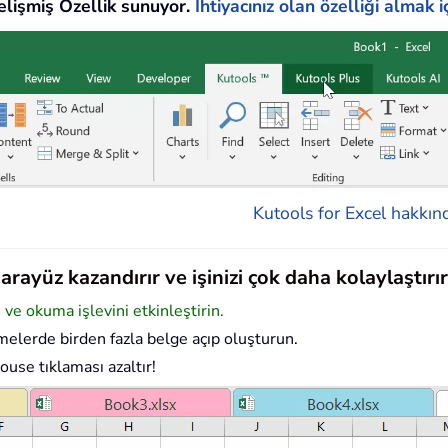
lişmiş Özellik sunuyor.
İhtiyacınız olan özelliği almak iç
Kutools for Excel hakkınd
rayüz kazandırır ve işinizi çok daha kolaylaştırır
e okuma işlevini etkinleştirin.
elerde birden fazla belge açıp oluşturun.
ouse tıklaması azaltır!