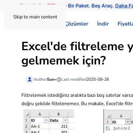
Kutools
for
Office
— Bir Paket. Beş Araç.
Daha Fa
Skip to main content
ExtendOffice
Çözümler
İndir
Fiyat
Excel'de filtreleme 
gelmemek için?
Author
Sun
•
Last modified
2025-08-26
Filtrelemek istediğiniz aralıkta bazı boş satırlar vars
doğru şekilde filtelenemez. Bu makale, Excel'de filtr