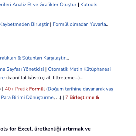
rileri Analiz Et ve Grafikler Oluştur
|
Kutools
i Kaybetmeden Birleştir
|
Formül olmadan Yuvarla
...
ralıkları & Sütunları Karşılaştır
...
ma Sayfası Yöneticisi
|
Otomatik Metin Kütüphanesi
tre
(kalın/italik/üstü çizili filtreleme...)...
.)
|
40+ Pratik
Formül
(
Doğum tarihine dayanarak yaş
,
Para Birimi Dönüştürme
, ...)
|
7
Birleştirme &
ols for Excel, üretkenliği artırmak ve