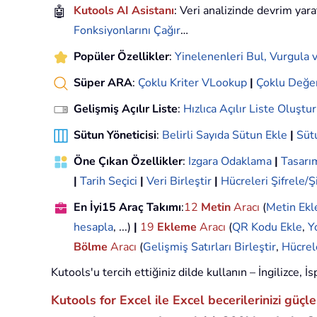
🤖
Kutools AI Asistanı
: Veri analizinde devrim yara
Fonksiyonlarını Çağır
…
Popüler Özellikler
:
Yinelenenleri Bul, Vurgula v
Süper ARA
:
Çoklu Kriter VLookup
|
Çoklu Değe
Gelişmiş Açılır Liste
:
Hızlıca Açılır Liste Oluştur
Sütun Yöneticisi
:
Belirli Sayıda Sütun Ekle
|
Sütu
Öne Çıkan Özellikler
:
Izgara Odaklama
|
Tasar
|
Tarih Seçici
|
Veri Birleştir
|
Hücreleri Şifrele/Ş
En İyi15 Araç Takımı
:
12
Metin
Aracı
(
Metin Ekl
hesapla
, ...)
|
19
Ekleme
Aracı
(
QR Kodu Ekle
,
Y
Bölme
Aracı
(
Gelişmiş Satırları Birleştir
,
Hücrel
Kutools'u tercih ettiğiniz dilde kullanın – İngilizce,
Kutools for Excel ile Excel becerilerinizi güçl