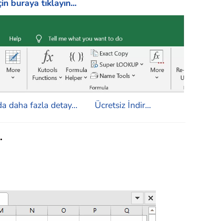
in buraya tıklayın...
a daha fazla detay...
Ücretsiz İndir...
.