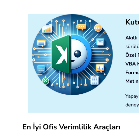
Kuto
Akıll
sürülü
Özel 
VBA 
Formü
Metin 
Yapay 
deney
En İyi Ofis Verimlilik Araçları