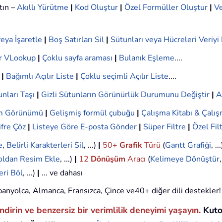
tın –
Akıllı Yürütme
|
Kod Oluştur
|
Özel Formüller Oluştur
|
Ve
eya İşaretle
|
Boş Satırları Sil
|
Sütunları veya Hücreleri Veriy
r VLookup
|
Çoklu sayfa araması
|
Bulanık Eşleme
....
|
Bağımlı Açılır Liste
|
Çoklu seçimli Açılır Liste
....
nları Taşı
|
Gizli Sütunların Görünürlük Durumunu Değiştir
|
A
ım Görünümü
|
Gelişmiş formül çubuğu
|
Çalışma Kitabı & Çalış
ifre Çöz
|
Listeye Göre E-posta Gönder
|
Süper Filtre
|
Özel Fil
e
,
Belirli Karakterleri Sil
, ...)
|
50+
Grafik
Türü
(
Gantt Grafiği
, ..
oldan Resim Ekle
, ...)
|
12
Dönüşüm
Aracı
(
Kelimeye Dönüştür
eri Böl
, ...)
|
... ve dahası
 İspanyolca, Almanca, Fransızca, Çince ve40+ diğer dili destekler!
endirin ve benzersiz bir verimlilik deneyimi yaşayın.
Kuto