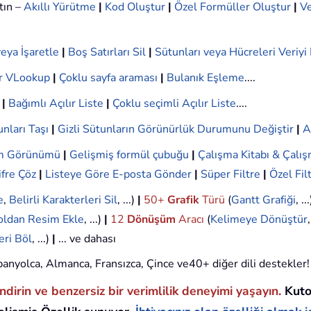
tın –
Akıllı Yürütme
|
Kod Oluştur
|
Özel Formüller Oluştur
|
Ve
eya İşaretle
|
Boş Satırları Sil
|
Sütunları veya Hücreleri Veriy
r VLookup
|
Çoklu sayfa araması
|
Bulanık Eşleme
....
|
Bağımlı Açılır Liste
|
Çoklu seçimli Açılır Liste
....
nları Taşı
|
Gizli Sütunların Görünürlük Durumunu Değiştir
|
A
ım Görünümü
|
Gelişmiş formül çubuğu
|
Çalışma Kitabı & Çalış
ifre Çöz
|
Listeye Göre E-posta Gönder
|
Süper Filtre
|
Özel Fil
e
,
Belirli Karakterleri Sil
, ...)
|
50+
Grafik
Türü
(
Gantt Grafiği
, ..
oldan Resim Ekle
, ...)
|
12
Dönüşüm
Aracı
(
Kelimeye Dönüştür
eri Böl
, ...)
|
... ve dahası
 İspanyolca, Almanca, Fransızca, Çince ve40+ diğer dili destekler!
endirin ve benzersiz bir verimlilik deneyimi yaşayın.
Kuto