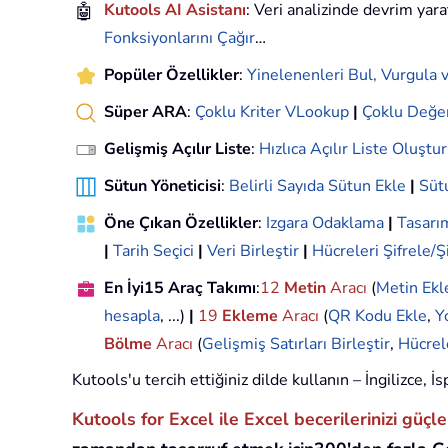
🤖
Kutools AI Asistanı
: Veri analizinde devrim yara
Fonksiyonlarını Çağır
…
Popüler Özellikler
:
Yinelenenleri Bul, Vurgula v
Süper ARA
:
Çoklu Kriter VLookup
|
Çoklu Değe
Gelişmiş Açılır Liste
:
Hızlıca Açılır Liste Oluştur
Sütun Yöneticisi
:
Belirli Sayıda Sütun Ekle
|
Sütu
Öne Çıkan Özellikler
:
Izgara Odaklama
|
Tasar
|
Tarih Seçici
|
Veri Birleştir
|
Hücreleri Şifrele/Ş
En İyi15 Araç Takımı
:
12
Metin
Aracı
(
Metin Ekl
hesapla
, ...)
|
19
Ekleme
Aracı
(
QR Kodu Ekle
,
Y
Bölme
Aracı
(
Gelişmiş Satırları Birleştir
,
Hücrel
Kutools'u tercih ettiğiniz dilde kullanın – İngilizce,
Kutools for Excel ile Excel becerilerinizi güçl