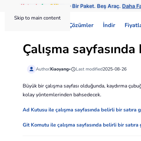
Kutools
for
Office
— Bir Paket. Beş Araç.
Daha Fa
Skip to main content
ExtendOffice
Çözümler
İndir
Fiyat
Çalışma sayfasında be
Author
Xiaoyang
•
Last modified
2025-08-26
Büyük bir çalışma sayfası olduğunda, kaydırma çubuğu
kolay yöntemlerinden bahsedecek.
Ad Kutusu ile çalışma sayfasında belirli bir satıra 
Git Komutu ile çalışma sayfasında belirli bir satıra