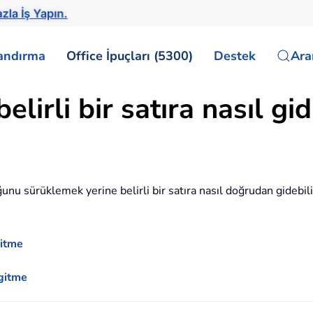
zla İş Yapın.
landırma
Office İpuçları (5300)
Destek
Ar
lirli bir satıra nasıl gidi
nu sürüklemek yerine belirli bir satıra nasıl doğrudan gidebil
gitme
 gitme