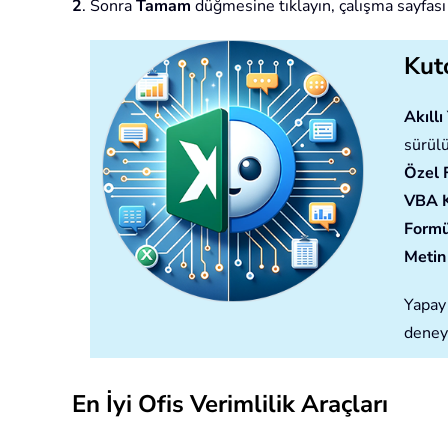
2
. Sonra
Tamam
düğmesine tıklayın, çalışma sayfası 
Kuto
Akıll
sürülü
Özel 
VBA 
Formü
Metin 
Yapay 
deney
En İyi Ofis Verimlilik Araçları