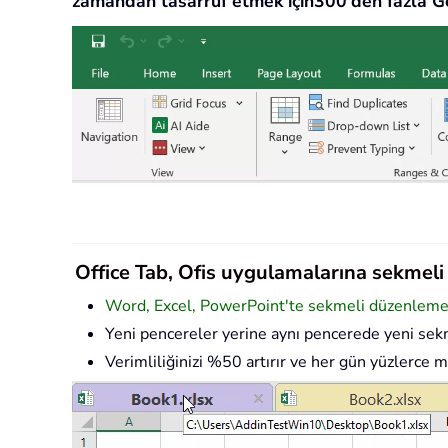
zamandan tasarruf etmek için300'den fazla Ge
Office Tab, Ofis uygulamalarına sekmeli a
Word, Excel, PowerPoint'te sekmeli düzenleme v
Yeni pencereler yerine aynı pencerede yeni sekm
Verimliliğinizi %50 artırır ve her gün yüzlerce m