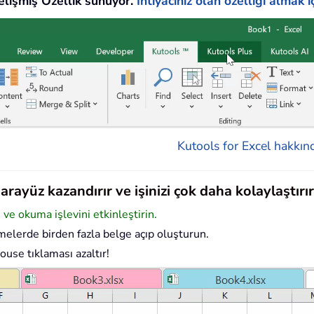
lişmiş Özellik sunuyor.
İhtiyacınız olan özelliği almak iç
Kutools for Excel hakkınd
rayüz kazandırır ve işinizi çok daha kolaylaştırır
e okuma işlevini etkinleştirin.
elerde birden fazla belge açıp oluşturun.
ouse tıklaması azaltır!