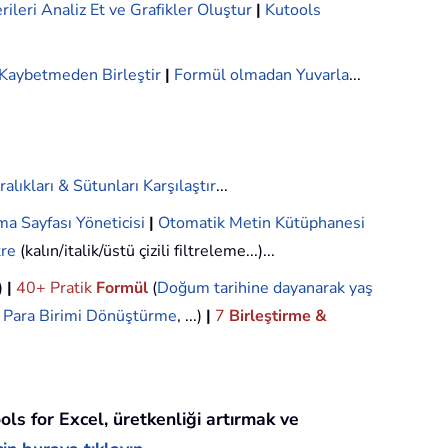
rileri Analiz Et ve Grafikler Oluştur
|
Kutools
i Kaybetmeden Birleştir
|
Formül olmadan Yuvarla
...
ralıkları & Sütunları Karşılaştır
...
ma Sayfası Yöneticisi
|
Otomatik Metin Kütüphanesi
tre
(kalın/italik/üstü çizili filtreleme...)...
.)
|
40+ Pratik
Formül
(
Doğum tarihine dayanarak yaş
,
Para Birimi Dönüştürme
, ...)
|
7
Birleştirme &
ols for Excel, üretkenliği artırmak ve