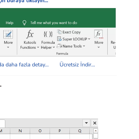
in buraya tıklayın...
a daha fazla detay...
Ücretsiz İndir...
.