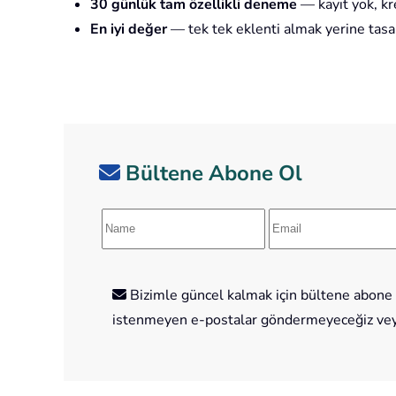
30 günlük tam özellikli deneme
— kayıt yok, kre
En iyi değer
— tek tek eklenti almak yerine tasa
Bültene Abone Ol
Bizimle güncel kalmak için bültene abone o
istenmeyen e-postalar göndermeyeceğiz veya 