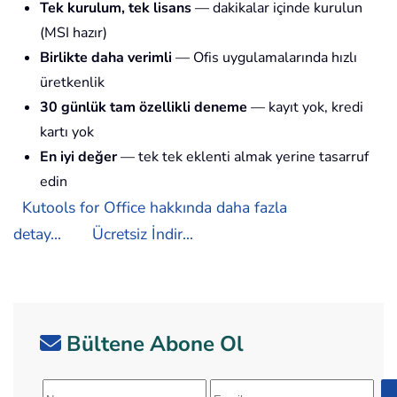
Tek kurulum, tek lisans
— dakikalar içinde kurulun
(MSI hazır)
Birlikte daha verimli
— Ofis uygulamalarında hızlı
üretkenlik
30 günlük tam özellikli deneme
— kayıt yok, kredi
kartı yok
En iyi değer
— tek tek eklenti almak yerine tasarruf
edin
Kutools for Office hakkında daha fazla
detay...
Ücretsiz İndir...
Bültene Abone Ol