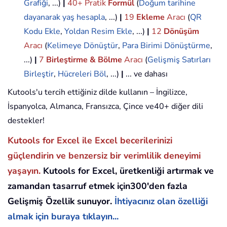
Grafiği
, ...)
|
40+ Pratik
Formül
(
Doğum tarihine
dayanarak yaş hesapla
, ...)
|
19
Ekleme
Aracı
(
QR
Kodu Ekle
,
Yoldan Resim Ekle
, ...)
|
12
Dönüşüm
Aracı
(
Kelimeye Dönüştür
,
Para Birimi Dönüştürme
,
...)
|
7
Birleştirme & Bölme
Aracı
(
Gelişmiş Satırları
Birleştir
,
Hücreleri Böl
, ...)
|
... ve dahası
Kutools'u tercih ettiğiniz dilde kullanın – İngilizce,
İspanyolca, Almanca, Fransızca, Çince ve40+ diğer dili
destekler!
Kutools for Excel ile Excel becerilerinizi
güçlendirin ve benzersiz bir verimlilik deneyimi
yaşayın.
Kutools for Excel, üretkenliği artırmak ve
zamandan tasarruf etmek için300'den fazla
Gelişmiş Özellik sunuyor.
İhtiyacınız olan özelliği
almak için buraya tıklayın...