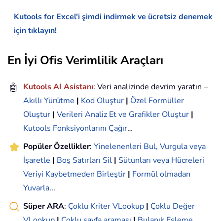
Kutools for Excel'i şimdi indirmek ve ücretsiz denemek
için tıklayın!
En İyi Ofis Verimlilik Araçları
🤖
Kutools AI Asistanı
: Veri analizinde devrim yaratın –
Akıllı Yürütme
|
Kod Oluştur
|
Özel Formüller
Oluştur
|
Verileri Analiz Et ve Grafikler Oluştur
|
Kutools Fonksiyonlarını Çağır
…
Popüler Özellikler
:
Yinelenenleri Bul, Vurgula veya
İşaretle
|
Boş Satırları Sil
|
Sütunları veya Hücreleri
Veriyi Kaybetmeden Birleştir
|
Formül olmadan
Yuvarla
...
Süper ARA
:
Çoklu Kriter VLookup
|
Çoklu Değer
VLookup
|
Çoklu sayfa araması
|
Bulanık Eşleme
....