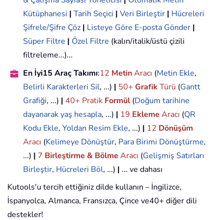
Kütüphanesi
|
Tarih Seçici
|
Veri Birleştir
|
Hücreleri
Şifrele/Şifre Çöz
|
Listeye Göre E-posta Gönder
|
Süper Filtre
|
Özel Filtre
(kalın/italik/üstü çizili
filtreleme...)...
En İyi15 Araç Takımı
:
12
Metin
Aracı
(
Metin Ekle
,
Belirli Karakterleri Sil
, ...)
|
50+
Grafik
Türü
(
Gantt
Grafiği
, ...)
|
40+ Pratik
Formül
(
Doğum tarihine
dayanarak yaş hesapla
, ...)
|
19
Ekleme
Aracı
(
QR
Kodu Ekle
,
Yoldan Resim Ekle
, ...)
|
12
Dönüşüm
Aracı
(
Kelimeye Dönüştür
,
Para Birimi Dönüştürme
,
...)
|
7
Birleştirme & Bölme
Aracı
(
Gelişmiş Satırları
Birleştir
,
Hücreleri Böl
, ...)
|
... ve dahası
Kutools'u tercih ettiğiniz dilde kullanın – İngilizce,
İspanyolca, Almanca, Fransızca, Çince ve40+ diğer dili
destekler!