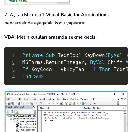
2. Açılan
Microsoft Visual Basic for Applications
penceresinde aşağıdaki kodu yapıştırın.
VBA: Metin kutuları arasında sekme geçişi
Copy
Private
Sub
 TextBox1_KeyDown
(
ByVal
 Ke
MSForms
.
ReturnInteger
,
ByVal
 Shift 
As
If
 KeyCode 
=
 vbKeyTab 
=
1
Then
 TextBo
End
Sub