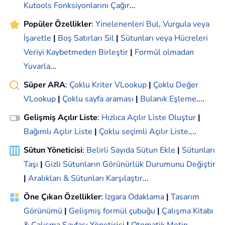
Kutools Fonksiyonlarını Çağır
…
Popüler Özellikler
:
Yinelenenleri Bul, Vurgula veya
İşaretle
|
Boş Satırları Sil
|
Sütunları veya Hücreleri
Veriyi Kaybetmeden Birleştir
|
Formül olmadan
Yuvarla
...
Süper ARA
:
Çoklu Kriter VLookup
|
Çoklu Değer
VLookup
|
Çoklu sayfa araması
|
Bulanık Eşleme
....
Gelişmiş Açılır Liste
:
Hızlıca Açılır Liste Oluştur
|
Bağımlı Açılır Liste
|
Çoklu seçimli Açılır Liste
....
Sütun Yöneticisi
:
Belirli Sayıda Sütun Ekle
|
Sütunları
Taşı
|
Gizli Sütunların Görünürlük Durumunu Değiştir
|
Aralıkları & Sütunları Karşılaştır
...
Öne Çıkan Özellikler
:
Izgara Odaklama
|
Tasarım
Görünümü
|
Gelişmiş formül çubuğu
|
Çalışma Kitabı
& Çalışma Sayfası Yöneticisi
|
Otomatik Metin