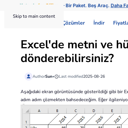
Kutools
for
Office
— Bir Paket. Beş Araç.
Daha Fa
Skip to main content
ExtendOffice
Çözümler
İndir
Fiyat
Excel'de metni ve hü
dönderebilirsiniz?
Author
Sun
•
Last modified
2025-08-26
Aşağıdaki ekran görüntüsünde gösterildiği gibi bir
adım adım çözmekten bahsedeceğim. Eğer ilgileniyor