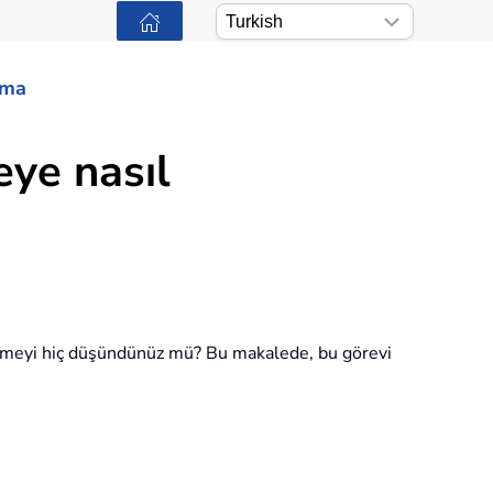
ama
eye nasıl
ürmeyi hiç düşündünüz mü? Bu makalede, bu görevi