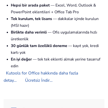
Hepsi bir arada paket
— Excel, Word, Outlook &
PowerPoint eklentileri + Office Tab Pro
Tek kurulum, tek lisans
— dakikalar içinde kurulun
(MSI hazır)
Birlikte daha verimli
— Ofis uygulamalarında hızlı
üretkenlik
30 günlük tam özellikli deneme
— kayıt yok, kredi
kartı yok
En iyi değer
— tek tek eklenti almak yerine tasarruf
edin
Kutools for Office hakkında daha fazla
detay...
Ücretsiz İndir...