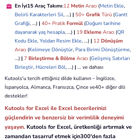
En İyi15 Araç Takımı
:
12
Metin
Aracı
(
Metin Ekle
,
Belirli Karakterleri Sil
, ...)
|
50+
Grafik
Türü
(
Gantt
Grafiği
, ...)
|
40+ Pratik
Formül
(
Doğum tarihine
dayanarak yaş hesapla
, ...)
|
19
Ekleme
Aracı
(
QR
Kodu Ekle
,
Yoldan Resim Ekle
, ...)
|
12
Dönüşüm
Aracı
(
Kelimeye Dönüştür
,
Para Birimi Dönüştürme
,
...)
|
7
Birleştirme & Bölme
Aracı
(
Gelişmiş Satırları
Birleştir
,
Hücreleri Böl
, ...)
|
... ve dahası
Kutools'u tercih ettiğiniz dilde kullanın – İngilizce,
İspanyolca, Almanca, Fransızca, Çince ve40+ diğer dili
destekler!
Kutools for Excel ile Excel becerilerinizi
güçlendirin ve benzersiz bir verimlilik deneyimi
yaşayın.
Kutools for Excel, üretkenliği artırmak ve
zamandan tasarruf etmek için300'den fazla