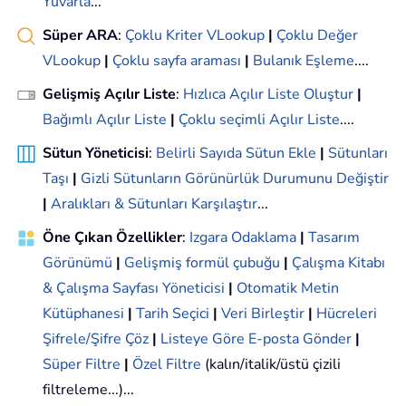
Yuvarla
...
Süper ARA
:
Çoklu Kriter VLookup
|
Çoklu Değer
VLookup
|
Çoklu sayfa araması
|
Bulanık Eşleme
....
Gelişmiş Açılır Liste
:
Hızlıca Açılır Liste Oluştur
|
Bağımlı Açılır Liste
|
Çoklu seçimli Açılır Liste
....
Sütun Yöneticisi
:
Belirli Sayıda Sütun Ekle
|
Sütunları
Taşı
|
Gizli Sütunların Görünürlük Durumunu Değiştir
|
Aralıkları & Sütunları Karşılaştır
...
Öne Çıkan Özellikler
:
Izgara Odaklama
|
Tasarım
Görünümü
|
Gelişmiş formül çubuğu
|
Çalışma Kitabı
& Çalışma Sayfası Yöneticisi
|
Otomatik Metin
Kütüphanesi
|
Tarih Seçici
|
Veri Birleştir
|
Hücreleri
Şifrele/Şifre Çöz
|
Listeye Göre E-posta Gönder
|
Süper Filtre
|
Özel Filtre
(kalın/italik/üstü çizili
filtreleme...)...