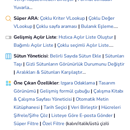
Yuvarla
...
Süper ARA
:
Çoklu Kriter VLookup
|
Çoklu Değer
VLookup
|
Çoklu sayfa araması
|
Bulanık Eşleme
....
Gelişmiş Açılır Liste
:
Hızlıca Açılır Liste Oluştur
|
Bağımlı Açılır Liste
|
Çoklu seçimli Açılır Liste
....
Sütun Yöneticisi
:
Belirli Sayıda Sütun Ekle
|
Sütunları
Taşı
|
Gizli Sütunların Görünürlük Durumunu Değiştir
|
Aralıkları & Sütunları Karşılaştır
...
Öne Çıkan Özellikler
:
Izgara Odaklama
|
Tasarım
Görünümü
|
Gelişmiş formül çubuğu
|
Çalışma Kitabı
& Çalışma Sayfası Yöneticisi
|
Otomatik Metin
Kütüphanesi
|
Tarih Seçici
|
Veri Birleştir
|
Hücreleri
Şifrele/Şifre Çöz
|
Listeye Göre E-posta Gönder
|
Süper Filtre
|
Özel Filtre
(kalın/italik/üstü çizili