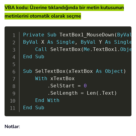
VBA kodu: Üzerine tıklandığında bir metin kutusunun
metinlerini otomatik olarak seçme
Copy
Private
Sub
 TextBox1_MouseDown
(
ByVal
 
ByVal
 X 
As
Single
,
ByVal
 Y 
As
Single
)
Call
 SelTextBox
(
Me
.
TextBox1
.
Objec
End
Sub
Sub
 SelTextBox
(
xTextBox 
As
Object
)
With
 xTextBox

.
SelStart 
=
0
.
SelLength 
=
 Len
(
.
Text
)
End
With
End
Sub
Notlar
: