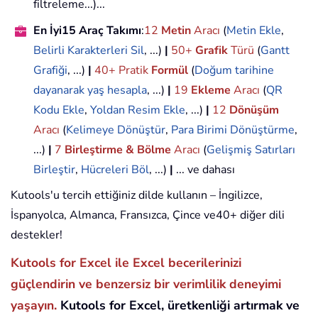
filtreleme...)...
En İyi15 Araç Takımı
:
12
Metin
Aracı
(
Metin Ekle
,
Belirli Karakterleri Sil
, ...)
|
50+
Grafik
Türü
(
Gantt
Grafiği
, ...)
|
40+ Pratik
Formül
(
Doğum tarihine
dayanarak yaş hesapla
, ...)
|
19
Ekleme
Aracı
(
QR
Kodu Ekle
,
Yoldan Resim Ekle
, ...)
|
12
Dönüşüm
Aracı
(
Kelimeye Dönüştür
,
Para Birimi Dönüştürme
,
...)
|
7
Birleştirme & Bölme
Aracı
(
Gelişmiş Satırları
Birleştir
,
Hücreleri Böl
, ...)
|
... ve dahası
Kutools'u tercih ettiğiniz dilde kullanın – İngilizce,
İspanyolca, Almanca, Fransızca, Çince ve40+ diğer dili
destekler!
Kutools for Excel ile Excel becerilerinizi
güçlendirin ve benzersiz bir verimlilik deneyimi
yaşayın.
Kutools for Excel, üretkenliği artırmak ve