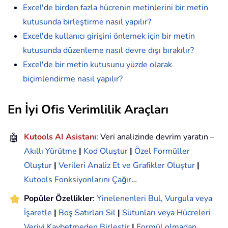
Excel'de birden fazla hücrenin metinlerini bir metin
kutusunda birleştirme nasıl yapılır?
Excel'de kullanıcı girişini önlemek için bir metin
kutusunda düzenleme nasıl devre dışı bırakılır?
Excel'de bir metin kutusunu yüzde olarak
biçimlendirme nasıl yapılır?
En İyi Ofis Verimlilik Araçları
🤖
Kutools AI Asistanı
: Veri analizinde devrim yaratın –
Akıllı Yürütme
|
Kod Oluştur
|
Özel Formüller
Oluştur
|
Verileri Analiz Et ve Grafikler Oluştur
|
Kutools Fonksiyonlarını Çağır
…
Popüler Özellikler
:
Yinelenenleri Bul, Vurgula veya
İşaretle
|
Boş Satırları Sil
|
Sütunları veya Hücreleri
Veriyi Kaybetmeden Birleştir
|
Formül olmadan