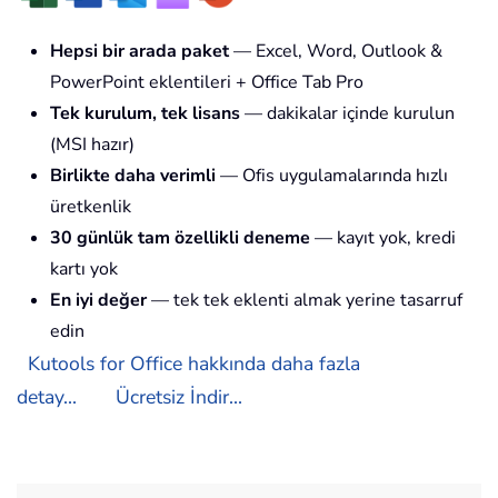
Hepsi bir arada paket
— Excel, Word, Outlook &
PowerPoint eklentileri + Office Tab Pro
Tek kurulum, tek lisans
— dakikalar içinde kurulun
(MSI hazır)
Birlikte daha verimli
— Ofis uygulamalarında hızlı
üretkenlik
30 günlük tam özellikli deneme
— kayıt yok, kredi
kartı yok
En iyi değer
— tek tek eklenti almak yerine tasarruf
edin
Kutools for Office hakkında daha fazla
detay...
Ücretsiz İndir...