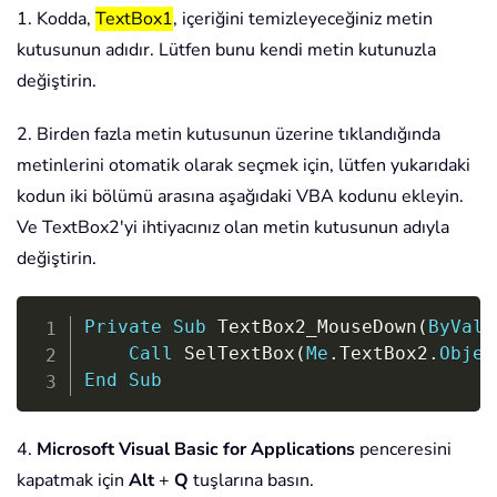
1. Kodda,
TextBox1
, içeriğini temizleyeceğiniz metin
kutusunun adıdır. Lütfen bunu kendi metin kutunuzla
değiştirin.
2. Birden fazla metin kutusunun üzerine tıklandığında
metinlerini otomatik olarak seçmek için, lütfen yukarıdaki
kodun iki bölümü arasına aşağıdaki VBA kodunu ekleyin.
Ve TextBox2'yi ihtiyacınız olan metin kutusunun adıyla
değiştirin.
Copy
Private
Sub
 TextBox2_MouseDown
(
ByVal
 
Call
 SelTextBox
(
Me
.
TextBox2
.
Objec
End
Sub
4.
Microsoft Visual Basic for Applications
penceresini
kapatmak için
Alt
+
Q
tuşlarına basın.