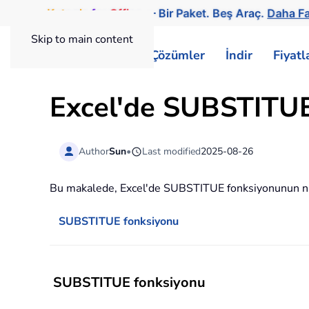
Kutools
for
Office
— Bir Paket. Beş Araç.
Daha Fa
Skip to main content
ExtendOffice
Çözümler
İndir
Fiyat
Excel'de SUBSTITUE 
Author
Sun
•
Last modified
2025-08-26
Bu makalede, Excel'de SUBSTITUE fonksiyonunun nası
SUBSTITUE fonksiyonu
SUBSTITUE fonksiyonu