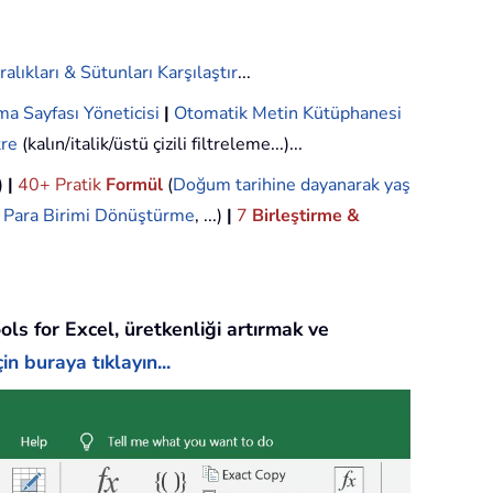
ralıkları & Sütunları Karşılaştır
...
ma Sayfası Yöneticisi
|
Otomatik Metin Kütüphanesi
tre
(kalın/italik/üstü çizili filtreleme...)...
.)
|
40+ Pratik
Formül
(
Doğum tarihine dayanarak yaş
,
Para Birimi Dönüştürme
, ...)
|
7
Birleştirme &
ols for Excel, üretkenliği artırmak ve
in buraya tıklayın...