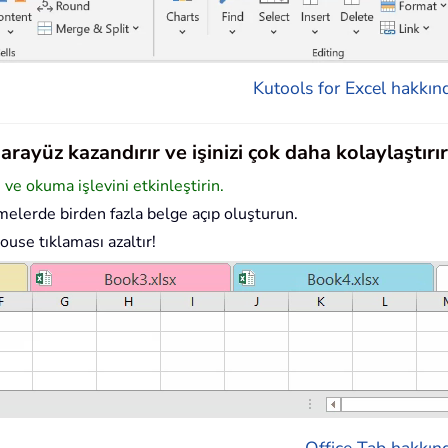
Kutools for Excel hakkınd
rayüz kazandırır ve işinizi çok daha kolaylaştırır
e okuma işlevini etkinleştirin.
elerde birden fazla belge açıp oluşturun.
ouse tıklaması azaltır!
Office Tab hakkınd