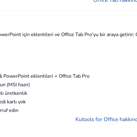
rPoint için eklentileri ve Office Tab Pro'yu bir araya getirir; O
 PowerPoint eklentileri + Office Tab Pro
un (MSI hazır)
lı üretkenlik
di kartı yok
rruf edin
Kutools for Office hakkınd