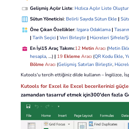
Gelişmiş Açılır Liste
:
Hızlıca Açılır Liste Oluştur
Sütun Yöneticisi
:
Belirli Sayıda Sütun Ekle
|
Sütu
Öne Çıkan Özellikler
:
Izgara Odaklama
|
Tasar
|
Tarih Seçici
|
Veri Birleştir
|
Hücreleri Şifrele/Ş
En İyi15 Araç Takımı
:
12
Metin
Aracı
(
Metin Ekl
hesapla
, ...)
|
19
Ekleme
Aracı
(
QR Kodu Ekle
,
Y
Bölme
Aracı
(
Gelişmiş Satırları Birleştir
,
Hücrel
Kutools'u tercih ettiğiniz dilde kullanın – İngilizce,
Kutools for Excel ile Excel becerilerinizi güçl
zamandan tasarruf etmek için300'den fazla Ge