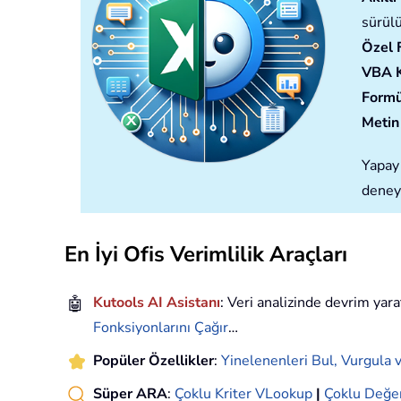
sürülü
Özel 
VBA 
Formü
Metin 
Yapay 
deney
En İyi Ofis Verimlilik Araçları
🤖
Kutools AI Asistanı
: Veri analizinde devrim yara
Fonksiyonlarını Çağır
…
Popüler Özellikler
:
Yinelenenleri Bul, Vurgula v
Süper ARA
:
Çoklu Kriter VLookup
|
Çoklu Değe