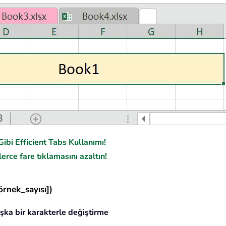
ibi Efficient Tabs Kullanımı!
erce fare tıklamasını azaltın!
rnek_sayısı])
aşka bir karakterle değiştirme