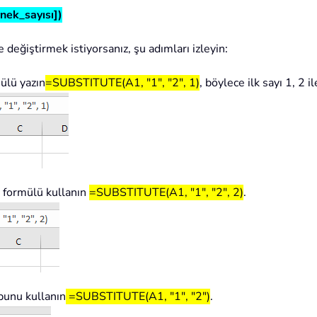
nek_sayısı])
 değiştirmek istiyorsanız, şu adımları izleyin:
ülü yazın
=SUBSTITUTE(A1, "1", "2", 1)
, böylece ilk sayı 1, 2 i
şu formülü kullanın
=SUBSTITUTE(A1, "1", "2", 2)
.
 bunu kullanın
=SUBSTITUTE(A1, "1", "2")
.