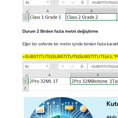
Durum 2 Birden fazla metni değiştirme
Eğer bir seferde bir metin içinde birden fazla karak
=SUBSTITUTE(SUBSTITUTE(SUBSTITUTE(A1,"PR","Pr
Kuto
Akıll