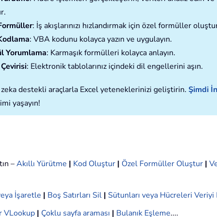
r.
Formüller
: İş akışlarınızı hızlandırmak için özel formüller oluştu
Kodlama
: VBA kodunu kolayca yazın ve uygulayın.
l Yorumlama
: Karmaşık formülleri kolayca anlayın.
Çevirisi
: Elektronik tablolarınız içindeki dil engellerini aşın.
zeka destekli araçlarla Excel yeteneklerinizi geliştirin.
Şimdi İn
imi yaşayın!
tın –
Akıllı Yürütme
|
Kod Oluştur
|
Özel Formüller Oluştur
|
Ve
eya İşaretle
|
Boş Satırları Sil
|
Sütunları veya Hücreleri Veriy
r VLookup
|
Çoklu sayfa araması
|
Bulanık Eşleme
....