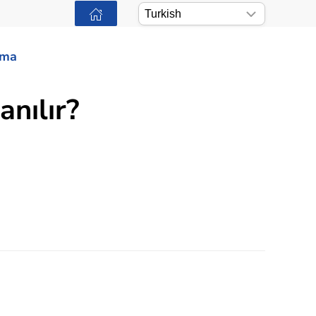
ama
nılır?