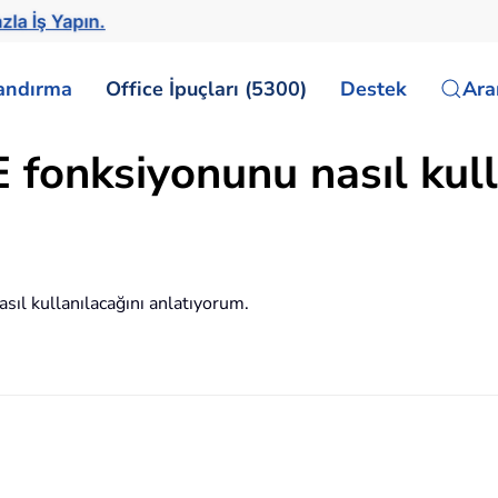
zla İş Yapın.
landırma
Office İpuçları (5300)
Destek
Ar
fonksiyonunu nasıl kulla
l kullanılacağını anlatıyorum.