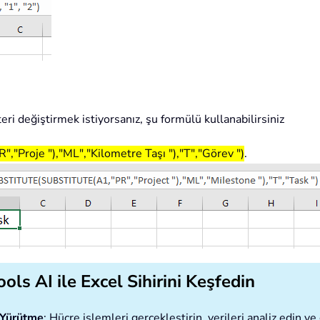
teri değiştirmek istiyorsanız, şu formülü kullanabilirsiniz
oje "),"ML","Kilometre Taşı "),"T","Görev ")
.
ols AI ile Excel Sihirini Keşfedin
ı Yürütme
: Hücre işlemleri gerçekleştirin, verileri analiz edin 