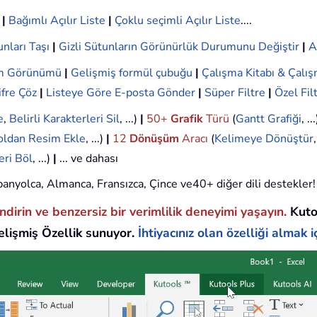
|
Bağımlı Açılır Liste
|
Çoklu seçimli Açılır Liste
....
nları Taşı
|
Gizli Sütunların Görünürlük Durumunu Değiştir
|
A
ım Görünümü
|
Gelişmiş formül çubuğu
|
Çalışma Kitabı & Çalış
ifre Çöz
|
Listeye Göre E-posta Gönder
|
Süper Filtre
|
Özel Fil
e
,
Belirli Karakterleri Sil
, ...)
|
50+
Grafik
Türü
(
Gantt Grafiği
, ..
oldan Resim Ekle
, ...)
|
12
Dönüşüm
Aracı
(
Kelimeye Dönüştür
eri Böl
, ...)
|
... ve dahası
 İspanyolca, Almanca, Fransızca, Çince ve40+ diğer dili destekler!
endirin ve benzersiz bir verimlilik deneyimi yaşayın.
Kuto
lişmiş Özellik sunuyor.
İhtiyacınız olan özelliği almak iç