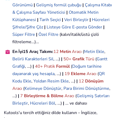
Görünümü
|
Gelişmiş formül çubuğu
|
Çalışma Kitabı
& Çalışma Sayfası Yöneticisi
|
Otomatik Metin
Kütüphanesi
|
Tarih Seçici
|
Veri Birleştir
|
Hücreleri
Şifrele/Şifre Çöz
|
Listeye Göre E-posta Gönder
|
Süper Filtre
|
Özel Filtre
(kalın/italik/üstü çizili
filtreleme...)...
En İyi15 Araç Takımı
:
12
Metin
Aracı
(
Metin Ekle
,
Belirli Karakterleri Sil
, ...)
|
50+
Grafik
Türü
(
Gantt
Grafiği
, ...)
|
40+ Pratik
Formül
(
Doğum tarihine
dayanarak yaş hesapla
, ...)
|
19
Ekleme
Aracı
(
QR
Kodu Ekle
,
Yoldan Resim Ekle
, ...)
|
12
Dönüşüm
Aracı
(
Kelimeye Dönüştür
,
Para Birimi Dönüştürme
,
...)
|
7
Birleştirme & Bölme
Aracı
(
Gelişmiş Satırları
Birleştir
,
Hücreleri Böl
, ...)
|
... ve dahası
Kutools'u tercih ettiğiniz dilde kullanın – İngilizce,