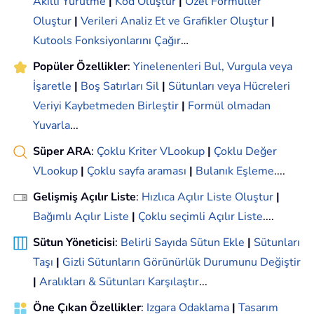
Akıllı Yürütme
|
Kod Oluştur
|
Özel Formüller
Oluştur
|
Verileri Analiz Et ve Grafikler Oluştur
|
Kutools Fonksiyonlarını Çağır
…
Popüler Özellikler
:
Yinelenenleri Bul, Vurgula veya
İşaretle
|
Boş Satırları Sil
|
Sütunları veya Hücreleri
Veriyi Kaybetmeden Birleştir
|
Formül olmadan
Yuvarla
...
Süper ARA
:
Çoklu Kriter VLookup
|
Çoklu Değer
VLookup
|
Çoklu sayfa araması
|
Bulanık Eşleme
....
Gelişmiş Açılır Liste
:
Hızlıca Açılır Liste Oluştur
|
Bağımlı Açılır Liste
|
Çoklu seçimli Açılır Liste
....
Sütun Yöneticisi
:
Belirli Sayıda Sütun Ekle
|
Sütunları
Taşı
|
Gizli Sütunların Görünürlük Durumunu Değiştir
|
Aralıkları & Sütunları Karşılaştır
...
Öne Çıkan Özellikler
:
Izgara Odaklama
|
Tasarım