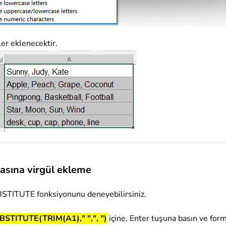
ler eklenecektir.
asına virgül ekleme
SUBSTITUTE fonksiyonunu deneyebilirsiniz.
STITUTE(TRIM(A1)," ",", ")
içine, Enter tuşuna basın ve for