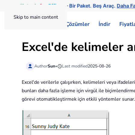
Kutools
for
Office
— Bir Paket. Beş Araç.
Daha Fa
Skip to main content
ExtendOffice
Çözümler
İndir
Fiyat
Excel'de kelimeler ar
Author
Sun
•
Last modified
2025-08-26
Excel'de verilerle çalışırken, kelimeleri veya ifadeler
bunları daha fazla işleme için virgül ile biçimlendirme
görevi otomatikleştirmek için etkili yöntemler sunar.