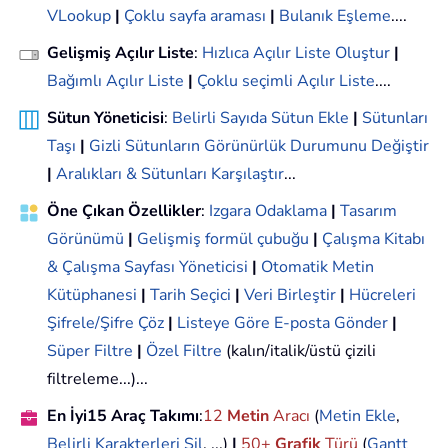
VLookup
|
Çoklu sayfa araması
|
Bulanık Eşleme
....
Gelişmiş Açılır Liste
:
Hızlıca Açılır Liste Oluştur
|
Bağımlı Açılır Liste
|
Çoklu seçimli Açılır Liste
....
Sütun Yöneticisi
:
Belirli Sayıda Sütun Ekle
|
Sütunları
Taşı
|
Gizli Sütunların Görünürlük Durumunu Değiştir
|
Aralıkları & Sütunları Karşılaştır
...
Öne Çıkan Özellikler
:
Izgara Odaklama
|
Tasarım
Görünümü
|
Gelişmiş formül çubuğu
|
Çalışma Kitabı
& Çalışma Sayfası Yöneticisi
|
Otomatik Metin
Kütüphanesi
|
Tarih Seçici
|
Veri Birleştir
|
Hücreleri
Şifrele/Şifre Çöz
|
Listeye Göre E-posta Gönder
|
Süper Filtre
|
Özel Filtre
(kalın/italik/üstü çizili
filtreleme...)...
En İyi15 Araç Takımı
:
12
Metin
Aracı
(
Metin Ekle
,
Belirli Karakterleri Sil
, ...)
|
50+
Grafik
Türü
(
Gantt