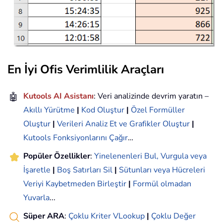
En İyi Ofis Verimlilik Araçları
🤖
Kutools AI Asistanı
: Veri analizinde devrim yaratın –
Akıllı Yürütme
|
Kod Oluştur
|
Özel Formüller
Oluştur
|
Verileri Analiz Et ve Grafikler Oluştur
|
Kutools Fonksiyonlarını Çağır
…
Popüler Özellikler
:
Yinelenenleri Bul, Vurgula veya
İşaretle
|
Boş Satırları Sil
|
Sütunları veya Hücreleri
Veriyi Kaybetmeden Birleştir
|
Formül olmadan
Yuvarla
...
Süper ARA
:
Çoklu Kriter VLookup
|
Çoklu Değer