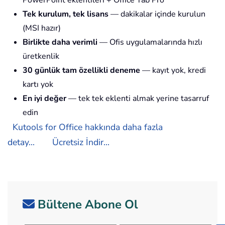
Tek kurulum, tek lisans
— dakikalar içinde kurulun
(MSI hazır)
Birlikte daha verimli
— Ofis uygulamalarında hızlı
üretkenlik
30 günlük tam özellikli deneme
— kayıt yok, kredi
kartı yok
En iyi değer
— tek tek eklenti almak yerine tasarruf
edin
Kutools for Office hakkında daha fazla
detay...
Ücretsiz İndir...
Bültene Abone Ol