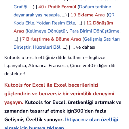
Grafiği
, ...)
|
40+ Pratik
Formül
(
Doğum tarihine
dayanarak yaş hesapla
, ...)
|
19
Ekleme
Aracı
(
QR
Kodu Ekle
,
Yoldan Resim Ekle
, ...)
|
12
Dönüşüm
Aracı
(
Kelimeye Dönüştür
,
Para Birimi Dönüştürme
,
...)
|
7
Birleştirme & Bölme
Aracı
(
Gelişmiş Satırları
Birleştir
,
Hücreleri Böl
, ...)
|
... ve dahası
Kutools'u tercih ettiğiniz dilde kullanın – İngilizce,
İspanyolca, Almanca, Fransızca, Çince ve40+ diğer dili
destekler!
Kutools for Excel ile Excel becerilerinizi
güçlendirin ve benzersiz bir verimlilik deneyimi
yaşayın.
Kutools for Excel, üretkenliği artırmak ve
zamandan tasarruf etmek için300'den fazla
Gelişmiş Özellik sunuyor.
İhtiyacınız olan özelliği
almak için buraya tıklayın...