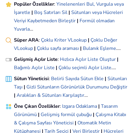
Popüler Özellikler
:
Yinelenenleri Bul, Vurgula veya
İşaretle
|
Boş Satırları Sil
|
Sütunları veya Hücreleri
Veriyi Kaybetmeden Birleştir
|
Formül olmadan
Yuvarla
...
Süper ARA
:
Çoklu Kriter VLookup
|
Çoklu Değer
VLookup
|
Çoklu sayfa araması
|
Bulanık Eşleme
....
Gelişmiş Açılır Liste
:
Hızlıca Açılır Liste Oluştur
|
Bağımlı Açılır Liste
|
Çoklu seçimli Açılır Liste
....
Sütun Yöneticisi
:
Belirli Sayıda Sütun Ekle
|
Sütunları
Taşı
|
Gizli Sütunların Görünürlük Durumunu Değiştir
|
Aralıkları & Sütunları Karşılaştır
...
Öne Çıkan Özellikler
:
Izgara Odaklama
|
Tasarım
Görünümü
|
Gelişmiş formül çubuğu
|
Çalışma Kitabı
& Çalışma Sayfası Yöneticisi
|
Otomatik Metin
Kütüphanesi
|
Tarih Seçici
|
Veri Birleştir
|
Hücreleri