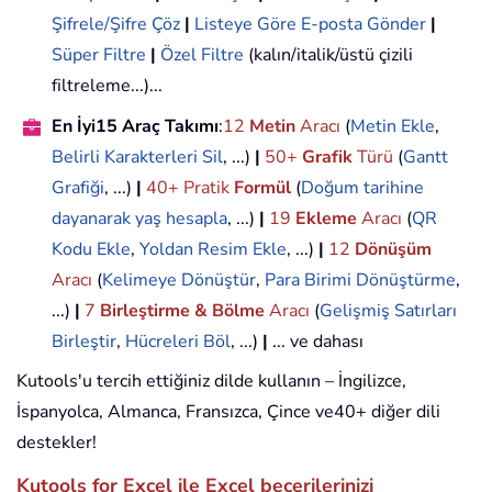
Şifrele/Şifre Çöz
|
Listeye Göre E-posta Gönder
|
Süper Filtre
|
Özel Filtre
(kalın/italik/üstü çizili
filtreleme...)...
En İyi15 Araç Takımı
:
12
Metin
Aracı
(
Metin Ekle
,
Belirli Karakterleri Sil
, ...)
|
50+
Grafik
Türü
(
Gantt
Grafiği
, ...)
|
40+ Pratik
Formül
(
Doğum tarihine
dayanarak yaş hesapla
, ...)
|
19
Ekleme
Aracı
(
QR
Kodu Ekle
,
Yoldan Resim Ekle
, ...)
|
12
Dönüşüm
Aracı
(
Kelimeye Dönüştür
,
Para Birimi Dönüştürme
,
...)
|
7
Birleştirme & Bölme
Aracı
(
Gelişmiş Satırları
Birleştir
,
Hücreleri Böl
, ...)
|
... ve dahası
Kutools'u tercih ettiğiniz dilde kullanın – İngilizce,
İspanyolca, Almanca, Fransızca, Çince ve40+ diğer dili
destekler!
Kutools for Excel ile Excel becerilerinizi