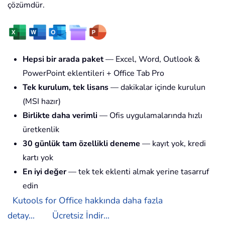
çözümdür.
Hepsi bir arada paket
— Excel, Word, Outlook &
PowerPoint eklentileri + Office Tab Pro
Tek kurulum, tek lisans
— dakikalar içinde kurulun
(MSI hazır)
Birlikte daha verimli
— Ofis uygulamalarında hızlı
üretkenlik
30 günlük tam özellikli deneme
— kayıt yok, kredi
kartı yok
En iyi değer
— tek tek eklenti almak yerine tasarruf
edin
Kutools for Office hakkında daha fazla
detay...
Ücretsiz İndir...