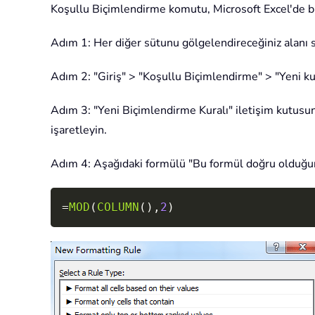
Koşullu Biçimlendirme komutu, Microsoft Excel'de bir
Adım 1: Her diğer sütunu gölgelendireceğiniz alanı s
Adım 2: "Giriş" > "Koşullu Biçimlendirme" > "Yeni ku
Adım 3: "Yeni Biçimlendirme Kuralı" iletişim kutusun
işaretleyin.
Adım 4: Aşağıdaki formülü "Bu formül doğru olduğund
=
MOD
(
COLUMN
(
)
,
2
)