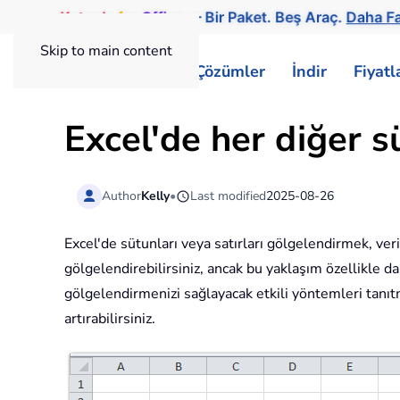
Kutools
for
Office
— Bir Paket. Beş Araç.
Daha Fa
Skip to main content
ExtendOffice
Çözümler
İndir
Fiyat
Excel'de her diğer s
Author
Kelly
•
Last modified
2025-08-26
Excel'de sütunları veya satırları gölgelendirmek, veri
gölgelendirebilirsiniz, ancak bu yaklaşım özellikle da
gölgelendirmenizi sağlayacak etkili yöntemleri tanıtma
artırabilirsiniz.