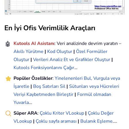
En İyi Ofis Verimlilik Araçları
🤖
Kutools AI Asistanı
: Veri analizinde devrim yaratın –
Akıllı Yürütme
|
Kod Oluştur
|
Özel Formüller
Oluştur
|
Verileri Analiz Et ve Grafikler Oluştur
|
Kutools Fonksiyonlarını Çağır
…
Popüler Özellikler
:
Yinelenenleri Bul, Vurgula veya
İşaretle
|
Boş Satırları Sil
|
Sütunları veya Hücreleri
Veriyi Kaybetmeden Birleştir
|
Formül olmadan
Yuvarla
...
Süper ARA
:
Çoklu Kriter VLookup
|
Çoklu Değer
VLookup
|
Çoklu sayfa araması
|
Bulanık Eşleme
....