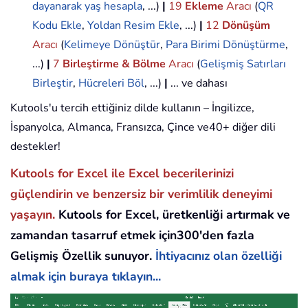
dayanarak yaş hesapla
, ...)
|
19
Ekleme
Aracı
(
QR
Kodu Ekle
,
Yoldan Resim Ekle
, ...)
|
12
Dönüşüm
Aracı
(
Kelimeye Dönüştür
,
Para Birimi Dönüştürme
,
...)
|
7
Birleştirme & Bölme
Aracı
(
Gelişmiş Satırları
Birleştir
,
Hücreleri Böl
, ...)
|
... ve dahası
Kutools'u tercih ettiğiniz dilde kullanın – İngilizce,
İspanyolca, Almanca, Fransızca, Çince ve40+ diğer dili
destekler!
Kutools for Excel ile Excel becerilerinizi
güçlendirin ve benzersiz bir verimlilik deneyimi
yaşayın.
Kutools for Excel, üretkenliği artırmak ve
zamandan tasarruf etmek için300'den fazla
Gelişmiş Özellik sunuyor.
İhtiyacınız olan özelliği
almak için buraya tıklayın...