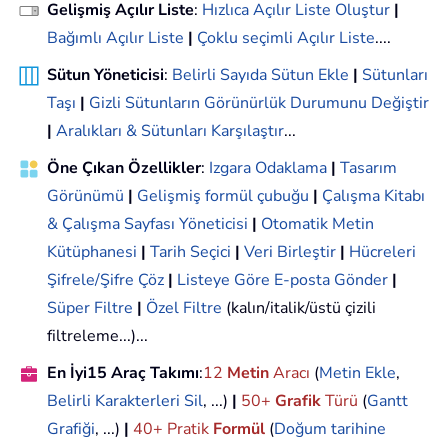
Gelişmiş Açılır Liste
:
Hızlıca Açılır Liste Oluştur
|
Bağımlı Açılır Liste
|
Çoklu seçimli Açılır Liste
....
Sütun Yöneticisi
:
Belirli Sayıda Sütun Ekle
|
Sütunları
Taşı
|
Gizli Sütunların Görünürlük Durumunu Değiştir
|
Aralıkları & Sütunları Karşılaştır
...
Öne Çıkan Özellikler
:
Izgara Odaklama
|
Tasarım
Görünümü
|
Gelişmiş formül çubuğu
|
Çalışma Kitabı
& Çalışma Sayfası Yöneticisi
|
Otomatik Metin
Kütüphanesi
|
Tarih Seçici
|
Veri Birleştir
|
Hücreleri
Şifrele/Şifre Çöz
|
Listeye Göre E-posta Gönder
|
Süper Filtre
|
Özel Filtre
(kalın/italik/üstü çizili
filtreleme...)...
En İyi15 Araç Takımı
:
12
Metin
Aracı
(
Metin Ekle
,
Belirli Karakterleri Sil
, ...)
|
50+
Grafik
Türü
(
Gantt
Grafiği
, ...)
|
40+ Pratik
Formül
(
Doğum tarihine