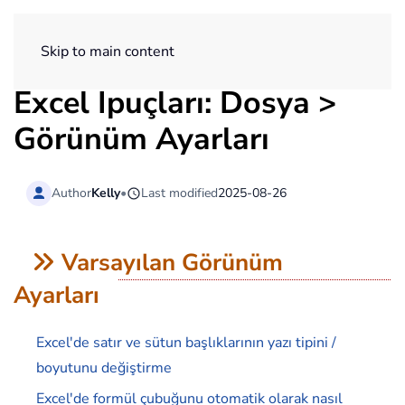
ExtendOffice
Skip to main content
Excel İpuçları: Dosya >
Görünüm Ayarları
Author
Kelly
•
Last modified
2025-08-26
Varsayılan Görünüm
Ayarları
Excel'de satır ve sütun başlıklarının yazı tipini /
boyutunu değiştirme
Excel'de formül çubuğunu otomatik olarak nasıl