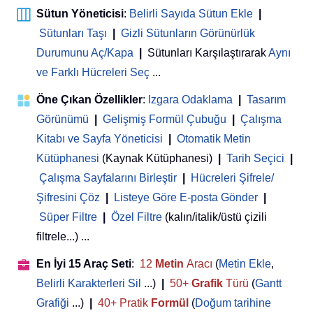
Sütun Yöneticisi
:
Belirli Sayıda Sütun Ekle
|
Sütunları Taşı
|
Gizli Sütunların Görünürlük
Durumunu Aç/Kapa
|
Sütunları Karşılaştırarak
Aynı
ve Farklı Hücreleri Seç
...
Öne Çıkan Özellikler
:
Izgara Odaklama
|
Tasarım
Görünümü
|
Gelişmiş Formül Çubuğu
|
Çalışma
Kitabı ve Sayfa Yöneticisi
 | 
Otomatik Metin
Kütüphanesi
(Kaynak Kütüphanesi)
|
Tarih Seçici
|
Çalışma Sayfalarını Birleştir
|
Hücreleri Şifrele/
Şifresini Çöz
|
Listeye Göre E-posta Gönder
|
Süper Filtre
|
Özel Filtre
(kalın/italik/üstü çizili
filtrele...) ...
En İyi 15 Araç Seti
:
12
Metin
Aracı
(
Metin Ekle
,
Belirli Karakterleri Sil
...)
|
50+
Grafik
Türü
(
Gantt
Grafiği
...)
|
40+ Pratik
Formül
(
Doğum tarihine