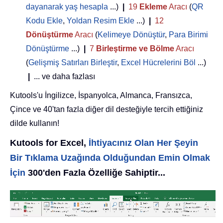
dayanarak yaş hesapla
...)
|
19
Ekleme
Aracı
(
QR
Kodu Ekle
,
Yoldan Resim Ekle
...)
|
12
Dönüştürme
Aracı
(
Kelimeye Dönüştür
,
Para Birimi
Dönüştürme
...)
|
7
Birleştirme ve Bölme
Aracı
(
Gelişmiş Satırları Birleştir
,
Excel Hücrelerini Böl
...)
|
... ve daha fazlası
Kutools'u İngilizce, İspanyolca, Almanca, Fransızca,
Çince ve 40'tan fazla diğer dil desteğiyle tercih ettiğiniz
dilde kullanın!
Kutools for Excel,
İhtiyacınız Olan Her Şeyin
Bir Tıklama Uzağında Olduğundan Emin Olmak
İçin
300'den Fazla Özelliğe Sahiptir...