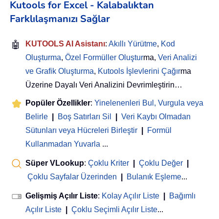
Kutools for Excel - Kalabalıktan
Farklılaşmanızı Sağlar
🤖
KUTOOLS AI Asistanı
:
Akıllı Yürütme
,
Kod
Oluşturma
,
Özel Formüller Oluştur
ma,
Veri Analizi
ve Grafik Oluşturma
,
Kutools İşlevlerini Çağır
ma
Üzerine Dayalı Veri Analizini Devrimleştirin…
Popüler Özellikler
:
Yinelenenleri Bul, Vurgula veya
Belirle
|
Boş Satırları Sil
|
Veri Kaybı Olmadan
Sütunları veya Hücreleri Birleştir
|
Formül
Kullanmadan Yuvarla
...
Süper VLookup
:
Çoklu Kriter
|
Çoklu Değer
|
Çoklu Sayfalar Üzerinden
|
Bulanık Eşleme
...
Gelişmiş Açılır Liste
:
Kolay Açılır Liste
|
Bağımlı
Açılır Liste
|
Çoklu Seçimli Açılır Liste
...