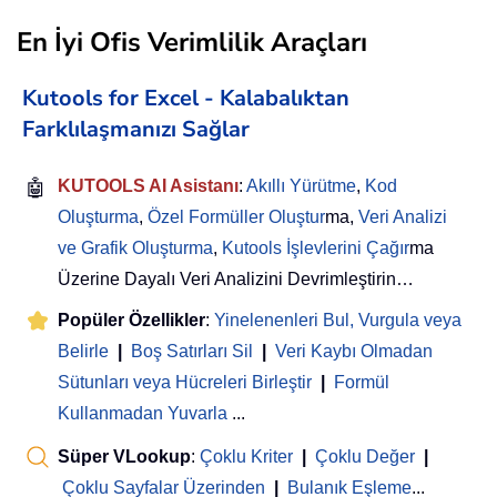
En İyi Ofis Verimlilik Araçları
Kutools for Excel - Kalabalıktan
Farklılaşmanızı Sağlar
🤖
KUTOOLS AI Asistanı
:
Akıllı Yürütme
,
Kod
Oluşturma
,
Özel Formüller Oluştur
ma,
Veri Analizi
ve Grafik Oluşturma
,
Kutools İşlevlerini Çağır
ma
Üzerine Dayalı Veri Analizini Devrimleştirin…
Popüler Özellikler
:
Yinelenenleri Bul, Vurgula veya
Belirle
|
Boş Satırları Sil
|
Veri Kaybı Olmadan
Sütunları veya Hücreleri Birleştir
|
Formül
Kullanmadan Yuvarla
...
Süper VLookup
:
Çoklu Kriter
|
Çoklu Değer
|
Çoklu Sayfalar Üzerinden
|
Bulanık Eşleme
...