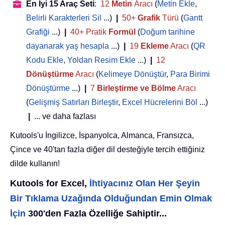
En İyi 15 Araç Seti
:
12
Metin
Aracı
(
Metin Ekle
,
Belirli Karakterleri Sil
...)
|
50+
Grafik
Türü
(
Gantt
Grafiği
...)
|
40+ Pratik
Formül
(
Doğum tarihine
dayanarak yaş hesapla
...)
|
19
Ekleme
Aracı
(
QR
Kodu Ekle
,
Yoldan Resim Ekle
...)
|
12
Dönüştürme
Aracı
(
Kelimeye Dönüştür
,
Para Birimi
Dönüştürme
...)
|
7
Birleştirme ve Bölme
Aracı
(
Gelişmiş Satırları Birleştir
,
Excel Hücrelerini Böl
...)
|
... ve daha fazlası
Kutools'u İngilizce, İspanyolca, Almanca, Fransızca,
Çince ve 40'tan fazla diğer dil desteğiyle tercih ettiğiniz
dilde kullanın!
Kutools for Excel,
İhtiyacınız Olan Her Şeyin
Bir Tıklama Uzağında Olduğundan Emin Olmak
İçin
300'den Fazla Özelliğe Sahiptir...