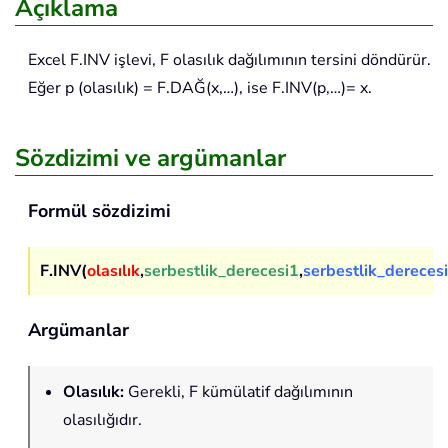
Açıklama
Excel
F.INV
işlevi, F olasılık dağılımının tersini döndürür.
Eğer p (olasılık) = F.DAĞ(x,…), ise F.INV(p,…)= x.
Sözdizimi ve argümanlar
Formül sözdizimi
F.INV(
olasılık
,
serbestlik_derecesi1
,
serbestlik_dereces
Argümanlar
Olasılık
:
Gerekli, F kümülatif dağılımının
olasılığıdır.