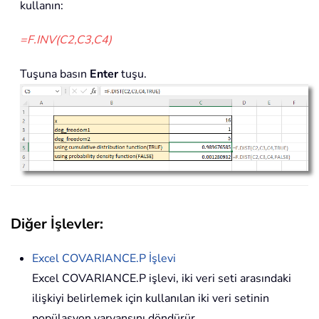
kullanın:
=F.INV(C2,C3,C4)
Tuşuna basın
Enter
tuşu.
Diğer İşlevler:
Excel
COVARIANCE.P
İşlevi
Excel COVARIANCE.P işlevi, iki veri seti arasındaki
ilişkiyi belirlemek için kullanılan iki veri setinin
popülasyon varyansını döndürür.