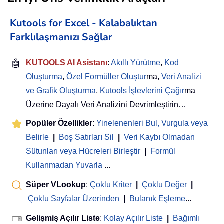
Kutools for Excel - Kalabalıktan
Farklılaşmanızı Sağlar
🤖
KUTOOLS AI Asistanı
:
Akıllı Yürütme
,
Kod
Oluşturma
,
Özel Formüller Oluştur
ma,
Veri Analizi
ve Grafik Oluşturma
,
Kutools İşlevlerini Çağır
ma
Üzerine Dayalı Veri Analizini Devrimleştirin…
Popüler Özellikler
:
Yinelenenleri Bul, Vurgula veya
Belirle
|
Boş Satırları Sil
|
Veri Kaybı Olmadan
Sütunları veya Hücreleri Birleştir
|
Formül
Kullanmadan Yuvarla
...
Süper VLookup
:
Çoklu Kriter
|
Çoklu Değer
|
Çoklu Sayfalar Üzerinden
|
Bulanık Eşleme
...
Gelişmiş Açılır Liste
:
Kolay Açılır Liste
|
Bağımlı