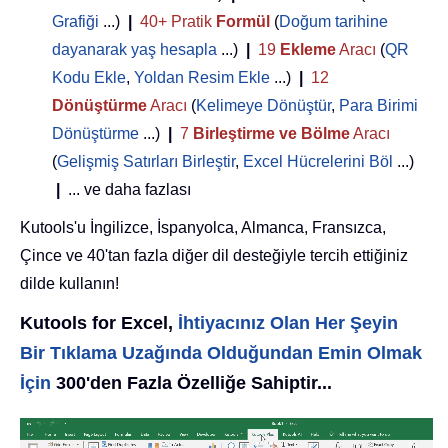
Grafiği
...)
|
40+ Pratik
Formül
(
Doğum tarihine
dayanarak yaş hesapla
...)
|
19
Ekleme
Aracı
(
QR
Kodu Ekle
,
Yoldan Resim Ekle
...)
|
12
Dönüştürme
Aracı
(
Kelimeye Dönüştür
,
Para Birimi
Dönüştürme
...)
|
7
Birleştirme ve Bölme
Aracı
(
Gelişmiş Satırları Birleştir
,
Excel Hücrelerini Böl
...)
|
... ve daha fazlası
Kutools'u İngilizce, İspanyolca, Almanca, Fransızca,
Çince ve 40'tan fazla diğer dil desteğiyle tercih ettiğiniz
dilde kullanın!
Kutools for Excel,
İhtiyacınız Olan Her Şeyin
Bir Tıklama Uzağında Olduğundan Emin Olmak
İçin
300'den Fazla Özelliğe Sahiptir...