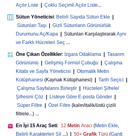
Açılır Liste
|
Çoklu Seçimli Açılır Liste
...
Sütun Yöneticisi
:
Belirli Sayıda Sütun Ekle
|
Sütunları Taşı
|
Gizli Sütunların Görünürlük
Durumunu Aç/Kapa
|
Sütunları Karşılaştırarak
Aynı
ve Farklı Hücreleri Seç
...
Öne Çıkan Özellikler
:
Izgara Odaklama
|
Tasarım
Görünümü
|
Gelişmiş Formül Çubuğu
|
Çalışma
Kitabı ve Sayfa Yöneticisi
 | 
Otomatik Metin
Kütüphanesi
(Kaynak Kütüphanesi)
|
Tarih Seçici
|
Çalışma Sayfalarını Birleştir
|
Hücreleri Şifrele/
Şifresini Çöz
|
Listeye Göre E-posta Gönder
|
Süper Filtre
|
Özel Filtre
(kalın/italik/üstü çizili
filtrele...) ...
En İyi 15 Araç Seti
:
12
Metin
Aracı
(
Metin Ekle
,
Belirli Karakterleri Sil
...)
|
50+
Grafik
Türü
(
Gantt