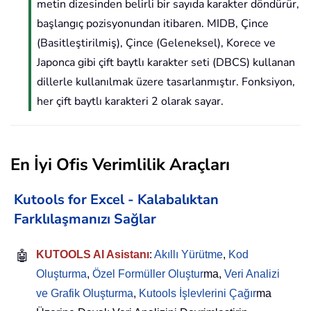
metin dizesinden belirli bir sayıda karakter döndürür,
başlangıç pozisyonundan itibaren. MIDB, Çince
(Basitleştirilmiş), Çince (Geleneksel), Korece ve
Japonca gibi çift baytlı karakter seti (DBCS) kullanan
dillerle kullanılmak üzere tasarlanmıştır. Fonksiyon,
her çift baytlı karakteri 2 olarak sayar.
En İyi Ofis Verimlilik Araçları
Kutools for Excel - Kalabalıktan
Farklılaşmanızı Sağlar
🤖
KUTOOLS AI Asistanı
:
Akıllı Yürütme
,
Kod
Oluşturma
,
Özel Formüller Oluştur
ma,
Veri Analizi
ve Grafik Oluşturma
,
Kutools İşlevlerini Çağır
ma