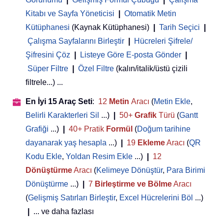
Kitabı ve Sayfa Yöneticisi
 | 
Otomatik Metin
Kütüphanesi
(Kaynak Kütüphanesi)
|
Tarih Seçici
|
Çalışma Sayfalarını Birleştir
|
Hücreleri Şifrele/
Şifresini Çöz
|
Listeye Göre E-posta Gönder
|
Süper Filtre
|
Özel Filtre
(kalın/italik/üstü çizili
filtrele...) ...
En İyi 15 Araç Seti
:
12
Metin
Aracı
(
Metin Ekle
,
Belirli Karakterleri Sil
...)
|
50+
Grafik
Türü
(
Gantt
Grafiği
...)
|
40+ Pratik
Formül
(
Doğum tarihine
dayanarak yaş hesapla
...)
|
19
Ekleme
Aracı
(
QR
Kodu Ekle
,
Yoldan Resim Ekle
...)
|
12
Dönüştürme
Aracı
(
Kelimeye Dönüştür
,
Para Birimi
Dönüştürme
...)
|
7
Birleştirme ve Bölme
Aracı
(
Gelişmiş Satırları Birleştir
,
Excel Hücrelerini Böl
...)
|
... ve daha fazlası