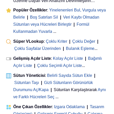
Üzerine Dayalı Veri Analizini Devrimleştirin…
Popüler Özellikler
:
Yinelenenleri Bul, Vurgula veya
Belirle
|
Boş Satırları Sil
|
Veri Kaybı Olmadan
Sütunları veya Hücreleri Birleştir
|
Formül
Kullanmadan Yuvarla
...
Süper VLookup
:
Çoklu Kriter
|
Çoklu Değer
|
Çoklu Sayfalar Üzerinden
|
Bulanık Eşleme
...
Gelişmiş Açılır Liste
:
Kolay Açılır Liste
|
Bağımlı
Açılır Liste
|
Çoklu Seçimli Açılır Liste
...
Sütun Yöneticisi
:
Belirli Sayıda Sütun Ekle
|
Sütunları Taşı
|
Gizli Sütunların Görünürlük
Durumunu Aç/Kapa
|
Sütunları Karşılaştırarak
Aynı
ve Farklı Hücreleri Seç
...
Öne Çıkan Özellikler
:
Izgara Odaklama
|
Tasarım
Görünümü
|
Gelişmiş Formül Çubuğu
|
Çalışma