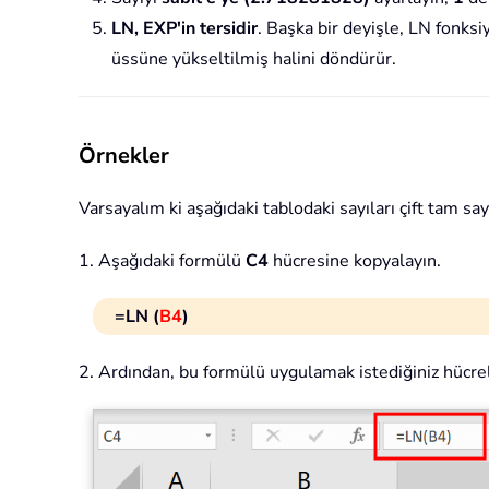
LN, EXP'in tersidir
. Başka bir deyişle, LN fonksi
üssüne yükseltilmiş halini döndürür.
Örnekler
Varsayalım ki aşağıdaki tablodaki sayıları çift tam sa
1. Aşağıdaki formülü
C4
hücresine kopyalayın.
=LN (
B4
)
2. Ardından, bu formülü uygulamak istediğiniz hücr