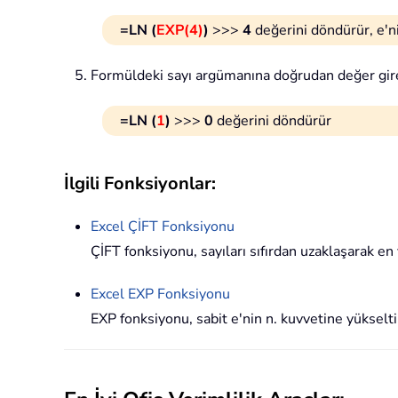
=LN (
EXP(4)
)
>>>
4
değerini döndürür, e'ni
Formüldeki sayı argümanına doğrudan değer gire
=LN (
1
)
>>>
0
değerini döndürür
İlgili Fonksiyonlar:
Excel
ÇİFT
Fonksiyonu
ÇİFT fonksiyonu, sayıları sıfırdan uzaklaşarak en 
Excel
EXP
Fonksiyonu
EXP fonksiyonu, sabit e'nin n. kuvvetine yüksel