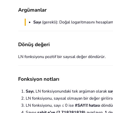
Argümanlar
Sayı
(gerekli): Doğal logaritmasını hesaplamak
Dönüş değeri
LN fonksiyonu pozitif bir sayısal değer döndürür.
Fonksiyon notları
Sayı
, LN fonksiyonundaki tek argüman olarak
sa
LN fonksiyonu, sayısal olmayan bir değer girilir
LN fonksiyonu, sayı ≤ 0 ise
#SAYI! hatası
döndür
Sayıyı
sabit e'ye (2.718281828)
ayarlayın,
1
değ