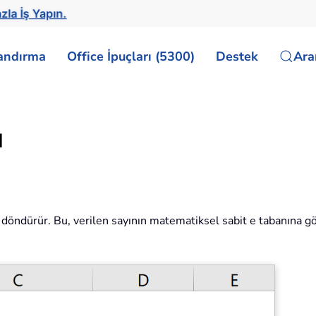
zla İş Yapın.
landırma
Office İpuçları (5300)
Destek
Ar
u
nı döndürür. Bu, verilen sayının matematiksel sabit e tabanına g