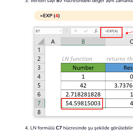
Verilen sayı
B7
hücresindeki değer aynı zamand
=EXP (
4
)
LN formülü
C7
hücresinde şu şekilde görülebilir