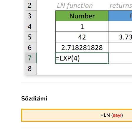
Sözdizimi
=LN (
sayı
)