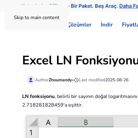
Kutools
for
Office
— Bir Paket. Beş Araç.
Daha Fa
Skip to main content
ExtendOffice
Çözümler
İndir
Fiyat
Excel LN Fonksiyon
Author
Zhoumandy
•
Last modified
2025-08-26
LN fonksiyonu
, belirli bir sayının doğal logaritması
2.718281828459'a eşittir.