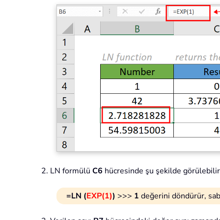
LN formülü
C6
hücresinde şu şekilde görülebilir
=LN (
EXP(1)
)
>>>
1
değerini döndürür, sabi