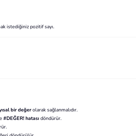
 istediğiniz pozitif sayı.
yısal bir değer
olarak sağlanmalıdır.
se
#DEĞER! hatası
döndürür.
ür.
eri döndürülür.