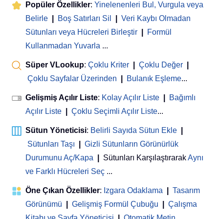
Popüler Özellikler
:
Yinelenenleri Bul, Vurgula veya
Belirle
|
Boş Satırları Sil
|
Veri Kaybı Olmadan
Sütunları veya Hücreleri Birleştir
|
Formül
Kullanmadan Yuvarla
...
Süper VLookup
:
Çoklu Kriter
|
Çoklu Değer
|
Çoklu Sayfalar Üzerinden
|
Bulanık Eşleme
...
Gelişmiş Açılır Liste
:
Kolay Açılır Liste
|
Bağımlı
Açılır Liste
|
Çoklu Seçimli Açılır Liste
...
Sütun Yöneticisi
:
Belirli Sayıda Sütun Ekle
|
Sütunları Taşı
|
Gizli Sütunların Görünürlük
Durumunu Aç/Kapa
|
Sütunları Karşılaştırarak
Aynı
ve Farklı Hücreleri Seç
...
Öne Çıkan Özellikler
:
Izgara Odaklama
|
Tasarım
Görünümü
|
Gelişmiş Formül Çubuğu
|
Çalışma
Kitabı ve Sayfa Yöneticisi
 | 
Otomatik Metin