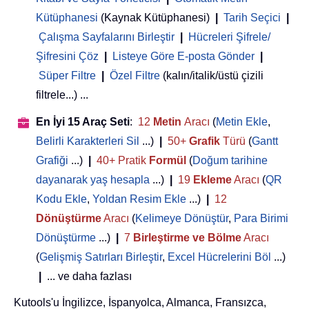
Kütüphanesi
(Kaynak Kütüphanesi)
|
Tarih Seçici
|
Çalışma Sayfalarını Birleştir
|
Hücreleri Şifrele/
Şifresini Çöz
|
Listeye Göre E-posta Gönder
|
Süper Filtre
|
Özel Filtre
(kalın/italik/üstü çizili
filtrele...) ...
En İyi 15 Araç Seti
:
12
Metin
Aracı
(
Metin Ekle
,
Belirli Karakterleri Sil
...)
|
50+
Grafik
Türü
(
Gantt
Grafiği
...)
|
40+ Pratik
Formül
(
Doğum tarihine
dayanarak yaş hesapla
...)
|
19
Ekleme
Aracı
(
QR
Kodu Ekle
,
Yoldan Resim Ekle
...)
|
12
Dönüştürme
Aracı
(
Kelimeye Dönüştür
,
Para Birimi
Dönüştürme
...)
|
7
Birleştirme ve Bölme
Aracı
(
Gelişmiş Satırları Birleştir
,
Excel Hücrelerini Böl
...)
|
... ve daha fazlası
Kutools'u İngilizce, İspanyolca, Almanca, Fransızca,