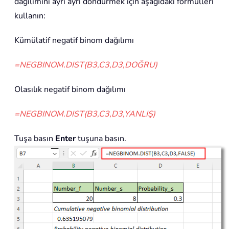
dağılımını ayrı ayrı döndürmek için aşağıdaki formülleri
kullanın:
Kümülatif negatif binom dağılımı
=NEGBINOM.DIST(B3,C3,D3,DOĞRU)
Olasılık negatif binom dağılımı
=NEGBINOM.DIST(B3,C3,D3,YANLIŞ)
Tuşa basın
Enter
tuşuna basın.