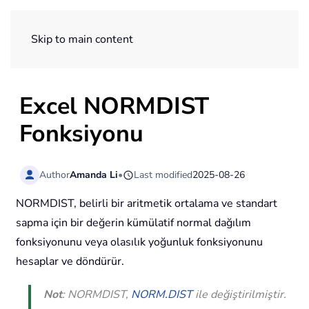
ExtendOffice
Skip to main content
Excel NORMDIST
Fonksiyonu
Author
Amanda Li
•
Last modified
2025-08-26
NORMDIST, belirli bir aritmetik ortalama ve standart
sapma için bir değerin kümülatif normal dağılım
fonksiyonunu veya olasılık yoğunluk fonksiyonunu
hesaplar ve döndürür.
Not
: NORMDIST,
NORM.DIST
ile değiştirilmiştir.