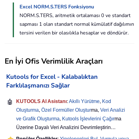
Excel NORM.S.TERS Fonksiyonu
NORM.S.TERS, aritmetik ortalaması 0 ve standart
sapması 1 olan standart normal kümülatif dağılımın
tersini verilen bir olasılıkla hesaplar ve döndürür.
En İyi Ofis Verimlilik Araçları
Kutools for Excel - Kalabalıktan
Farklılaşmanızı Sağlar
🤖
KUTOOLS AI Asistanı
:
Akıllı Yürütme
,
Kod
Oluşturma
,
Özel Formüller Oluştur
ma,
Veri Analizi
ve Grafik Oluşturma
,
Kutools İşlevlerini Çağır
ma
Üzerine Dayalı Veri Analizini Devrimleştirin…
Popüler Özellikler
:
Yinelenenleri Bul, Vurgula veya