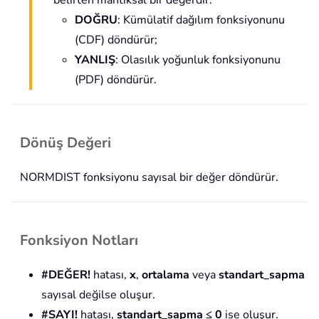
belirten mantıksal bir değerdir:
DOĞRU
: Kümülatif dağılım fonksiyonunu
(CDF) döndürür;
YANLIŞ
: Olasılık yoğunluk fonksiyonunu
(PDF) döndürür.
Dönüş Değeri
NORMDIST fonksiyonu sayısal bir değer döndürür.
Fonksiyon Notları
#DEĞER!
hatası,
x
,
ortalama
veya
standart_sapma
sayısal değilse oluşur.
#SAYI!
hatası,
standart_sapma ≤ 0
ise oluşur.