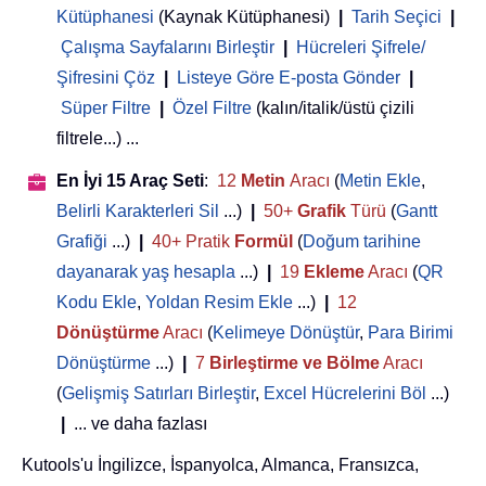
Kütüphanesi
(Kaynak Kütüphanesi)
|
Tarih Seçici
|
Çalışma Sayfalarını Birleştir
|
Hücreleri Şifrele/
Şifresini Çöz
|
Listeye Göre E-posta Gönder
|
Süper Filtre
|
Özel Filtre
(kalın/italik/üstü çizili
filtrele...) ...
En İyi 15 Araç Seti
:
12
Metin
Aracı
(
Metin Ekle
,
Belirli Karakterleri Sil
...)
|
50+
Grafik
Türü
(
Gantt
Grafiği
...)
|
40+ Pratik
Formül
(
Doğum tarihine
dayanarak yaş hesapla
...)
|
19
Ekleme
Aracı
(
QR
Kodu Ekle
,
Yoldan Resim Ekle
...)
|
12
Dönüştürme
Aracı
(
Kelimeye Dönüştür
,
Para Birimi
Dönüştürme
...)
|
7
Birleştirme ve Bölme
Aracı
(
Gelişmiş Satırları Birleştir
,
Excel Hücrelerini Böl
...)
|
... ve daha fazlası
Kutools'u İngilizce, İspanyolca, Almanca, Fransızca,