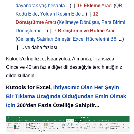
dayanarak yaş hesapla
...)
|
19
Ekleme
Aracı
(
QR
Kodu Ekle
,
Yoldan Resim Ekle
...)
|
12
Dönüştürme
Aracı
(
Kelimeye Dönüştür
,
Para Birimi
Dönüştürme
...)
|
7
Birleştirme ve Bölme
Aracı
(
Gelişmiş Satırları Birleştir
,
Excel Hücrelerini Böl
...)
|
... ve daha fazlası
Kutools'u İngilizce, İspanyolca, Almanca, Fransızca,
Çince ve 40'tan fazla diğer dil desteğiyle tercih ettiğiniz
dilde kullanın!
Kutools for Excel,
İhtiyacınız Olan Her Şeyin
Bir Tıklama Uzağında Olduğundan Emin Olmak
İçin
300'den Fazla Özelliğe Sahiptir...