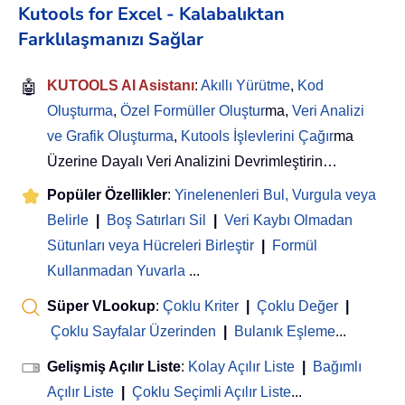
Kutools for Excel - Kalabalıktan
Farklılaşmanızı Sağlar
🤖
KUTOOLS AI Asistanı
:
Akıllı Yürütme
,
Kod
Oluşturma
,
Özel Formüller Oluştur
ma,
Veri Analizi
ve Grafik Oluşturma
,
Kutools İşlevlerini Çağır
ma
Üzerine Dayalı Veri Analizini Devrimleştirin…
Popüler Özellikler
:
Yinelenenleri Bul, Vurgula veya
Belirle
|
Boş Satırları Sil
|
Veri Kaybı Olmadan
Sütunları veya Hücreleri Birleştir
|
Formül
Kullanmadan Yuvarla
...
Süper VLookup
:
Çoklu Kriter
|
Çoklu Değer
|
Çoklu Sayfalar Üzerinden
|
Bulanık Eşleme
...
Gelişmiş Açılır Liste
:
Kolay Açılır Liste
|
Bağımlı
Açılır Liste
|
Çoklu Seçimli Açılır Liste
...