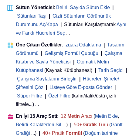
Sütun Yöneticisi
:
Belirli Sayıda Sütun Ekle
|
Sütunları Taşı
|
Gizli Sütunların Görünürlük
Durumunu Aç/Kapa
|
Sütunları Karşılaştırarak
Aynı
ve Farklı Hücreleri Seç
...
Öne Çıkan Özellikler
:
Izgara Odaklama
|
Tasarım
Görünümü
|
Gelişmiş Formül Çubuğu
|
Çalışma
Kitabı ve Sayfa Yöneticisi
 | 
Otomatik Metin
Kütüphanesi
(Kaynak Kütüphanesi)
|
Tarih Seçici
|
Çalışma Sayfalarını Birleştir
|
Hücreleri Şifrele/
Şifresini Çöz
|
Listeye Göre E-posta Gönder
|
Süper Filtre
|
Özel Filtre
(kalın/italik/üstü çizili
filtrele...) ...
En İyi 15 Araç Seti
:
12
Metin
Aracı
(
Metin Ekle
,
Belirli Karakterleri Sil
...)
|
50+
Grafik
Türü
(
Gantt
Grafiği
...)
|
40+ Pratik
Formül
(
Doğum tarihine