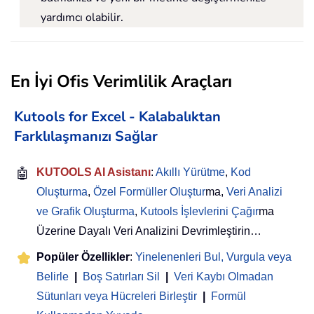
yardımcı olabilir.
En İyi Ofis Verimlilik Araçları
Kutools for Excel - Kalabalıktan
Farklılaşmanızı Sağlar
🤖
KUTOOLS AI Asistanı
:
Akıllı Yürütme
,
Kod
Oluşturma
,
Özel Formüller Oluştur
ma,
Veri Analizi
ve Grafik Oluşturma
,
Kutools İşlevlerini Çağır
ma
Üzerine Dayalı Veri Analizini Devrimleştirin…
Popüler Özellikler
:
Yinelenenleri Bul, Vurgula veya
Belirle
|
Boş Satırları Sil
|
Veri Kaybı Olmadan
Sütunları veya Hücreleri Birleştir
|
Formül