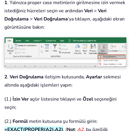
1
. Yalnızca proper case metinlerin girilmesine izin vermek
istediğiniz hücreleri seçin ve ardından
Veri
>
Veri
Doğrulama
>
Veri Doğrulama
'ya tıklayın, aşağıdaki ekran
görüntüsüne bakın:
2
.
Veri Doğrulama
iletişim kutusunda,
Ayarlar
sekmesi
altında aşağıdaki işlemleri yapın:
(1.)
İzin Ver
açılır listesine tıklayın ve
Özel
seçeneğini
seçin;
(2.)
Formül
metin kutusuna şu formülü girin:
=EXACT(PROPER(A2),A2)
. (
Not
:
A2
, bu özelliği