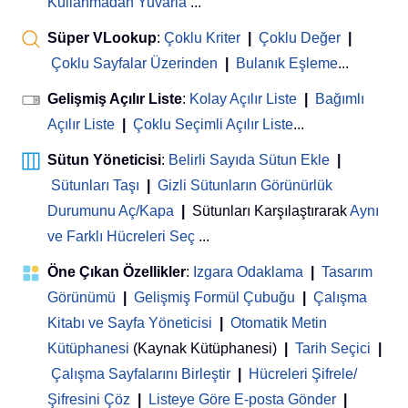
Kullanmadan Yuvarla
...
Süper VLookup
:
Çoklu Kriter
|
Çoklu Değer
|
Çoklu Sayfalar Üzerinden
|
Bulanık Eşleme
...
Gelişmiş Açılır Liste
:
Kolay Açılır Liste
|
Bağımlı
Açılır Liste
|
Çoklu Seçimli Açılır Liste
...
Sütun Yöneticisi
:
Belirli Sayıda Sütun Ekle
|
Sütunları Taşı
|
Gizli Sütunların Görünürlük
Durumunu Aç/Kapa
|
Sütunları Karşılaştırarak
Aynı
ve Farklı Hücreleri Seç
...
Öne Çıkan Özellikler
:
Izgara Odaklama
|
Tasarım
Görünümü
|
Gelişmiş Formül Çubuğu
|
Çalışma
Kitabı ve Sayfa Yöneticisi
 | 
Otomatik Metin
Kütüphanesi
(Kaynak Kütüphanesi)
|
Tarih Seçici
|
Çalışma Sayfalarını Birleştir
|
Hücreleri Şifrele/
Şifresini Çöz
|
Listeye Göre E-posta Gönder
|