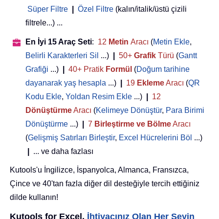
Süper Filtre
|
Özel Filtre
(kalın/italik/üstü çizili
filtrele...) ...
En İyi 15 Araç Seti
:
12
Metin
Aracı
(
Metin Ekle
,
Belirli Karakterleri Sil
...)
|
50+
Grafik
Türü
(
Gantt
Grafiği
...)
|
40+ Pratik
Formül
(
Doğum tarihine
dayanarak yaş hesapla
...)
|
19
Ekleme
Aracı
(
QR
Kodu Ekle
,
Yoldan Resim Ekle
...)
|
12
Dönüştürme
Aracı
(
Kelimeye Dönüştür
,
Para Birimi
Dönüştürme
...)
|
7
Birleştirme ve Bölme
Aracı
(
Gelişmiş Satırları Birleştir
,
Excel Hücrelerini Böl
...)
|
... ve daha fazlası
Kutools'u İngilizce, İspanyolca, Almanca, Fransızca,
Çince ve 40'tan fazla diğer dil desteğiyle tercih ettiğiniz
dilde kullanın!
Kutools for Excel,
İhtiyacınız Olan Her Şeyin