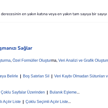
recesinin en yakın katına veya en yakın tam sayıya bir sayıyı 
aşmanızı Sağlar
şturma
,
Özel Formüller Oluştur
ma,
Veri Analizi ve Grafik Oluştu
eya Belirle
|
Boş Satırları Sil
|
Veri Kaybı Olmadan Sütunları ve
Çoklu Sayfalar Üzerinden
|
Bulanık Eşleme
...
ı Açılır Liste
|
Çoklu Seçimli Açılır Liste
...