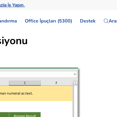
zla İş Yapın.
landırma
Office İpuçları (5300)
Destek
Ar
iyonu