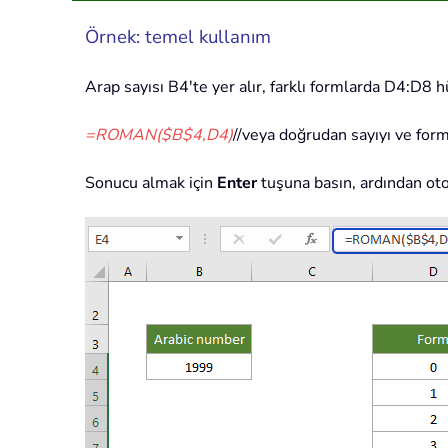
Örnek: temel kullanım
Arap sayısı B4'te yer alır, farklı formlarda D4:D8 
=ROMAN($B$4,D4)
//veya doğrudan sayıyı ve for
Sonucu almak için
Enter
tuşuna basın, ardından oto