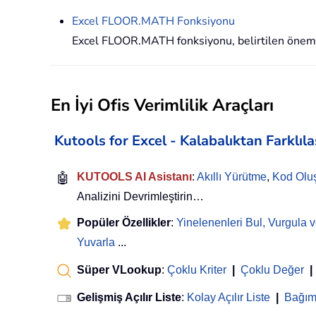
Excel
FLOOR.MATH
Fonksiyonu
Excel FLOOR.MATH fonksiyonu, belirtilen önem de
En İyi Ofis Verimlilik Araçları
Kutools for Excel - Kalabalıktan Farklıl
🤖
KUTOOLS AI Asistanı
:
Akıllı Yürütme
,
Kod Olu
Analizini Devrimleştirin…
Popüler Özellikler
:
Yinelenenleri Bul, Vurgula v
Yuvarla
...
Süper VLookup
:
Çoklu Kriter
|
Çoklu Değer
|
Gelişmiş Açılır Liste
:
Kolay Açılır Liste
|
Bağıml