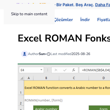
Kutools
for
Office
— Bir Paket. Beş Araç.
Daha Fa
Skip to main content
ExtendOffice
Çözümler
İndir
Fiyat
Excel ROMAN Fonks
Author
Sun
•
Last modified
2025-08-26