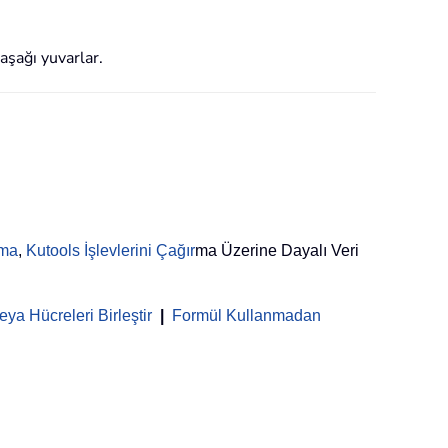
aşağı yuvarlar.
rma
,
Kutools İşlevlerini Çağır
ma Üzerine Dayalı Veri
ya Hücreleri Birleştir
|
Formül Kullanmadan