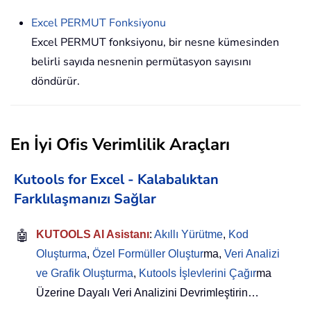
Excel
PERMUT
Fonksiyonu
Excel PERMUT fonksiyonu, bir nesne kümesinden
belirli sayıda nesnenin permütasyon sayısını
döndürür.
En İyi Ofis Verimlilik Araçları
Kutools for Excel - Kalabalıktan
Farklılaşmanızı Sağlar
🤖
KUTOOLS AI Asistanı
:
Akıllı Yürütme
,
Kod
Oluşturma
,
Özel Formüller Oluştur
ma,
Veri Analizi
ve Grafik Oluşturma
,
Kutools İşlevlerini Çağır
ma
Üzerine Dayalı Veri Analizini Devrimleştirin…