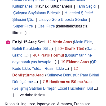
Kütüphanesi
(Kaynak Kütüphanesi)
|
Tarih Seçici
|
Çalışma Sayfalarını Birleştir
|
Hücreleri Şifrele/
Şifresini Çöz
|
Listeye Göre E-posta Gönder
|
Süper Filtre
|
Özel Filtre
(kalın/italik/üstü çizili
filtrele...) ...
En İyi 15 Araç Seti
:
12
Metin
Aracı
(
Metin Ekle
,
Belirli Karakterleri Sil
...)
|
50+
Grafik
Türü
(
Gantt
Grafiği
...)
|
40+ Pratik
Formül
(
Doğum tarihine
dayanarak yaş hesapla
...)
|
19
Ekleme
Aracı
(
QR
Kodu Ekle
,
Yoldan Resim Ekle
...)
|
12
Dönüştürme
Aracı
(
Kelimeye Dönüştür
,
Para Birimi
Dönüştürme
...)
|
7
Birleştirme ve Bölme
Aracı
(
Gelişmiş Satırları Birleştir
,
Excel Hücrelerini Böl
...)
|
... ve daha fazlası
Kutools'u İngilizce, İspanyolca, Almanca, Fransızca,