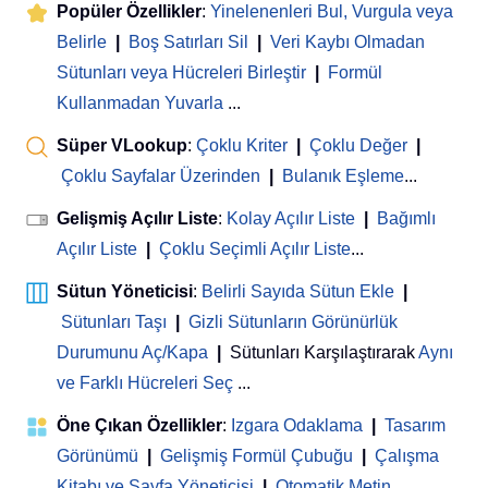
Popüler Özellikler
:
Yinelenenleri Bul, Vurgula veya
Belirle
|
Boş Satırları Sil
|
Veri Kaybı Olmadan
Sütunları veya Hücreleri Birleştir
|
Formül
Kullanmadan Yuvarla
...
Süper VLookup
:
Çoklu Kriter
|
Çoklu Değer
|
Çoklu Sayfalar Üzerinden
|
Bulanık Eşleme
...
Gelişmiş Açılır Liste
:
Kolay Açılır Liste
|
Bağımlı
Açılır Liste
|
Çoklu Seçimli Açılır Liste
...
Sütun Yöneticisi
:
Belirli Sayıda Sütun Ekle
|
Sütunları Taşı
|
Gizli Sütunların Görünürlük
Durumunu Aç/Kapa
|
Sütunları Karşılaştırarak
Aynı
ve Farklı Hücreleri Seç
...
Öne Çıkan Özellikler
:
Izgara Odaklama
|
Tasarım
Görünümü
|
Gelişmiş Formül Çubuğu
|
Çalışma
Kitabı ve Sayfa Yöneticisi
 | 
Otomatik Metin