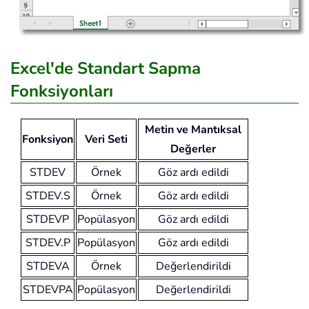
Excel'de Standart Sapma
Fonksiyonları
Metin ve Mantıksal
Fonksiyon
Veri Seti
Değerler
STDEV
Örnek
Göz ardı edildi
STDEV.S
Örnek
Göz ardı edildi
STDEVP
Popülasyon
Göz ardı edildi
STDEV.P
Popülasyon
Göz ardı edildi
STDEVA
Örnek
Değerlendirildi
STDEVPA
Popülasyon
Değerlendirildi