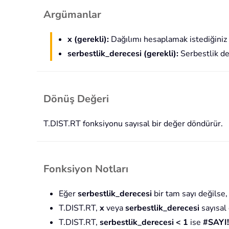
Argümanlar
x (gerekli):
Dağılımı hesaplamak istediğiniz
serbestlik_derecesi (gerekli):
Serbestlik de
Dönüş Değeri
T.DIST.RT fonksiyonu sayısal bir değer döndürür.
Fonksiyon Notları
Eğer
serbestlik_derecesi
bir tam sayı değilse, 
T.DIST.RT,
x
veya
serbestlik_derecesi
sayısal
T.DIST.RT,
serbestlik_derecesi < 1
ise
#SAYI!