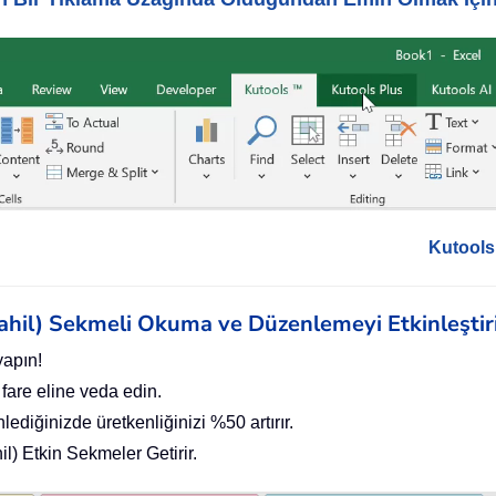
Kutools 
 Dahil) Sekmeli Okuma ve Düzenlemeyi Etkinleştir
yapın!
 fare eline veda edin.
ediğinizde üretkenliğinizi %50 artırır.
l) Etkin Sekmeler Getirir.