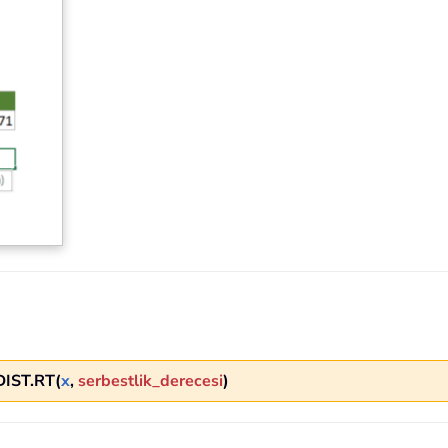
DIST.RT(
x
,
serbestlik_derecesi
)