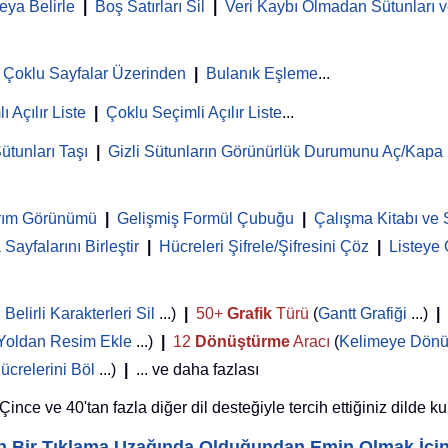
eya Belirle
|
Boş Satırları Sil
|
Veri Kaybı Olmadan Sütunları ve
Çoklu Sayfalar Üzerinden
|
Bulanık Eşleme
...
ı Açılır Liste
|
Çoklu Seçimli Açılır Liste
...
ütunları Taşı
|
Gizli Sütunların Görünürlük Durumunu Aç/Kapa
rım Görünümü
|
Gelişmiş Formül Çubuğu
|
Çalışma Kitabı ve 
Sayfalarını Birleştir
|
Hücreleri Şifrele/Şifresini Çöz
|
Listeye
,
Belirli Karakterleri Sil
...)
|
50+
Grafik
Türü
(
Gantt Grafiği
...)
|
Yoldan Resim Ekle
...)
|
12
Dönüştürme
Aracı
(
Kelimeye Dönü
ücrelerini Böl
...)
|
... ve daha fazlası
nce ve 40'tan fazla diğer dil desteğiyle tercih ettiğiniz dilde ku
yin Bir Tıklama Uzağında Olduğundan Emin Olmak İçi