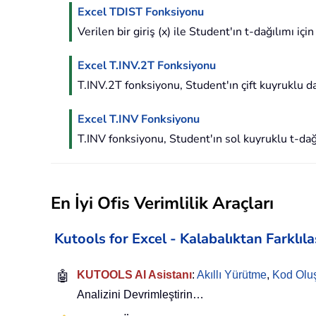
Excel TDIST Fonksiyonu
Verilen bir giriş (x) ile Student'ın t-dağılımı için
Excel T.INV.2T Fonksiyonu
T.INV.2T fonksiyonu, Student'ın çift kuyruklu dağ
Excel T.INV Fonksiyonu
T.INV fonksiyonu, Student'ın sol kuyruklu t-dağıl
En İyi Ofis Verimlilik Araçları
Kutools for Excel - Kalabalıktan Farklıl
🤖
KUTOOLS AI Asistanı
:
Akıllı Yürütme
,
Kod Olu
Analizini Devrimleştirin…