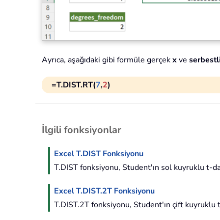
Ayrıca, aşağıdaki gibi formüle gerçek
x
ve
serbestl
=T.DIST.RT(
7
,
2
)
İlgili fonksiyonlar
Excel T.DIST Fonksiyonu
T.DIST fonksiyonu, Student'ın sol kuyruklu t-dağ
Excel T.DIST.2T Fonksiyonu
T.DIST.2T fonksiyonu, Student'ın çift kuyruklu t-