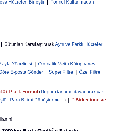
ya Hücreleri Birleştir
|
Formül Kullanmadan
|
Sütunları Karşılaştırarak
Aynı ve Farklı Hücreleri
Sayfa Yöneticisi
 | 
Otomatik Metin Kütüphanesi
 Göre E-posta Gönder
|
Süper Filtre
|
Özel Filtre
40+ Pratik
Formül
(
Doğum tarihine dayanarak yaş
ştür
,
Para Birimi Dönüştürme
...)
|
7
Birleştirme ve
llanın!
n
300'den Fazla Özelliğe Sahiptir...