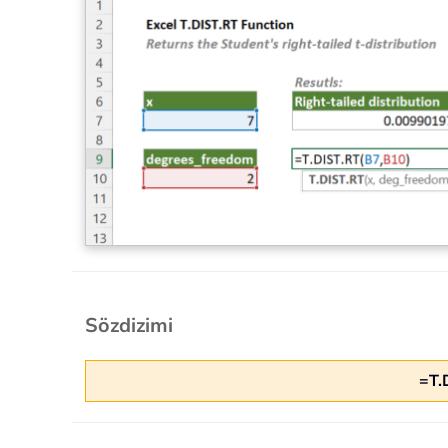
Sözdizimi
=T.