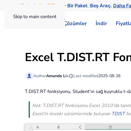
Kutools
for
Office
— Bir Paket. Beş Araç.
Daha Fa
Skip to main content
ExtendOffice
Çözümler
İndir
Fiyat
Excel T.DIST.RT Fo
Author
Amanda Li
•
Last modified
2025-08-26
T.DIST.RT fonksiyonu, Student'ın sağ kuyruklu t-dağı
Not: T.DIST.RT fonksiyonu Excel 2010'da tanıt
Excel'in önceki sürümlerinde bulunan
TDIST
fo