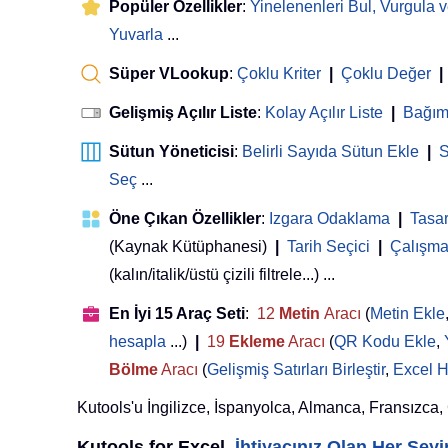
Popüler Özellikler
:
Yinelenenleri Bul, Vurgula v
Yuvarla
...
Süper VLookup
:
Çoklu Kriter
|
Çoklu Değer
|
Gelişmiş Açılır Liste
:
Kolay Açılır Liste
|
Bağıml
Sütun Yöneticisi
:
Belirli Sayıda Sütun Ekle
|
S
Seç
...
Öne Çıkan Özellikler
:
Izgara Odaklama
|
Tasa
(Kaynak Kütüphanesi)
|
Tarih Seçici
|
Çalışma 
(kalın/italik/üstü çizili filtrele...) ...
En İyi 15 Araç Seti
:
12
Metin
Aracı
(
Metin Ekle
hesapla
...)
|
19
Ekleme
Aracı
(
QR Kodu Ekle
,
Bölme
Aracı
(
Gelişmiş Satırları Birleştir
,
Excel H
Kutools'u İngilizce, İspanyolca, Almanca, Fransızca, Çi
Kutools for Excel,
İhtiyacınız Olan Her Şe