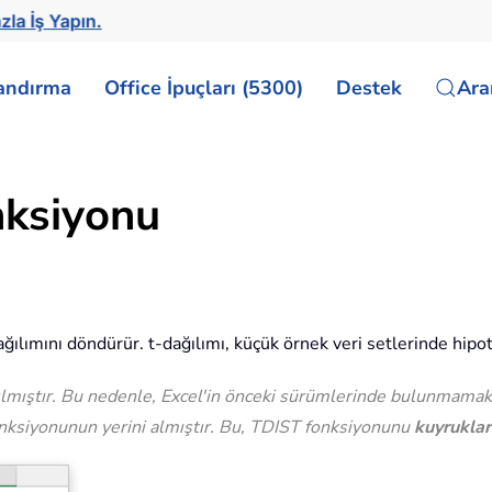
zla İş Yapın.
landırma
Office İpuçları (5300)
Destek
Ar
nksiyonu
lımını döndürür. t-dağılımı, küçük örnek veri setlerinde hipotez
ılmıştır. Bu nedenle, Excel'in önceki sürümlerinde bulunmamak
nksiyonunun yerini almıştır. Bu, TDIST fonksiyonunu
kuyruklar