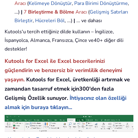
Aracı
(
Kelimeye Dönüştür
,
Para Birimi Dönüştürme
,
...)
|
7
Birleştirme & Bölme
Aracı
(
Gelişmiş Satırları
Birleştir
,
Hücreleri Böl
, ...)
|
... ve dahası
Kutools'u tercih ettiğiniz dilde kullanın – İngilizce,
İspanyolca, Almanca, Fransızca, Çince ve40+ diğer dili
destekler!
Kutools for Excel ile Excel becerilerinizi
güçlendirin ve benzersiz bir verimlilik deneyimi
yaşayın.
Kutools for Excel, üretkenliği artırmak ve
zamandan tasarruf etmek için300'den fazla
Gelişmiş Özellik sunuyor.
İhtiyacınız olan özelliği
almak için buraya tıklayın...