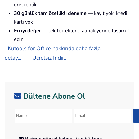
üretkenlik
30 günlük tam özellikli deneme
— kayıt yok, kredi
kartı yok
En iyi değer
— tek tek eklenti almak yerine tasarruf
edin
Kutools for Office hakkında daha fazla
detay...
Ücretsiz İndir...
Bültene Abone Ol
Bizimle güncel kalmak için bültene