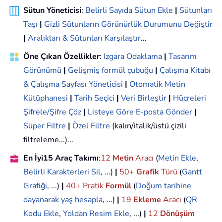
Sütun Yöneticisi
:
Belirli Sayıda Sütun Ekle
|
Sütunları
Taşı
|
Gizli Sütunların Görünürlük Durumunu Değiştir
|
Aralıkları & Sütunları Karşılaştır
...
Öne Çıkan Özellikler
:
Izgara Odaklama
|
Tasarım
Görünümü
|
Gelişmiş formül çubuğu
|
Çalışma Kitabı
& Çalışma Sayfası Yöneticisi
|
Otomatik Metin
Kütüphanesi
|
Tarih Seçici
|
Veri Birleştir
|
Hücreleri
Şifrele/Şifre Çöz
|
Listeye Göre E-posta Gönder
|
Süper Filtre
|
Özel Filtre
(kalın/italik/üstü çizili
filtreleme...)...
En İyi15 Araç Takımı
:
12
Metin
Aracı
(
Metin Ekle
,
Belirli Karakterleri Sil
, ...)
|
50+
Grafik
Türü
(
Gantt
Grafiği
, ...)
|
40+ Pratik
Formül
(
Doğum tarihine
dayanarak yaş hesapla
, ...)
|
19
Ekleme
Aracı
(
QR
Kodu Ekle
,
Yoldan Resim Ekle
, ...)
|
12
Dönüşüm