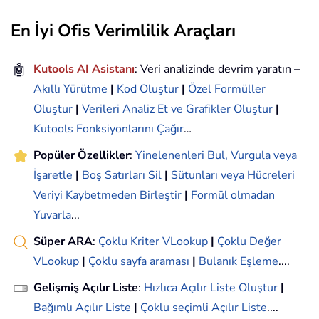
En İyi Ofis Verimlilik Araçları
🤖
Kutools AI Asistanı
: Veri analizinde devrim yaratın –
Akıllı Yürütme
|
Kod Oluştur
|
Özel Formüller
Oluştur
|
Verileri Analiz Et ve Grafikler Oluştur
|
Kutools Fonksiyonlarını Çağır
…
Popüler Özellikler
:
Yinelenenleri Bul, Vurgula veya
İşaretle
|
Boş Satırları Sil
|
Sütunları veya Hücreleri
Veriyi Kaybetmeden Birleştir
|
Formül olmadan
Yuvarla
...
Süper ARA
:
Çoklu Kriter VLookup
|
Çoklu Değer
VLookup
|
Çoklu sayfa araması
|
Bulanık Eşleme
....
Gelişmiş Açılır Liste
:
Hızlıca Açılır Liste Oluştur
|
Bağımlı Açılır Liste
|
Çoklu seçimli Açılır Liste
....