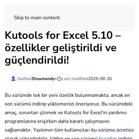
ExtendOffice
Skip to main content
Kutools for Excel 5.10 –
özellikler geliştirildi ve
güçlendirildi!
Author
Zhoumandy
•
Last modified
2025-08-26
Bu sürümde tek bir yeni özellik bulunmamakta, ancak en
son sürümü indirip yüklemenizi öneriyoruz. Bu sürümdeki
amaç, sorunları çözmek ve Kutools for Excel'in yardımcı
programlarına erişirken daha kararlı çalışmasını
sağlamaktır. Yazılımın tüm kullanıcıları bu sürüme ücretsiz
olarak yükseltebilir, lütfen en son sürümü
buradan
indirip