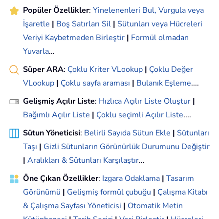
Popüler Özellikler
:
Yinelenenleri Bul, Vurgula veya
İşaretle
|
Boş Satırları Sil
|
Sütunları veya Hücreleri
Veriyi Kaybetmeden Birleştir
|
Formül olmadan
Yuvarla
...
Süper ARA
:
Çoklu Kriter VLookup
|
Çoklu Değer
VLookup
|
Çoklu sayfa araması
|
Bulanık Eşleme
....
Gelişmiş Açılır Liste
:
Hızlıca Açılır Liste Oluştur
|
Bağımlı Açılır Liste
|
Çoklu seçimli Açılır Liste
....
Sütun Yöneticisi
:
Belirli Sayıda Sütun Ekle
|
Sütunları
Taşı
|
Gizli Sütunların Görünürlük Durumunu Değiştir
|
Aralıkları & Sütunları Karşılaştır
...
Öne Çıkan Özellikler
:
Izgara Odaklama
|
Tasarım
Görünümü
|
Gelişmiş formül çubuğu
|
Çalışma Kitabı
& Çalışma Sayfası Yöneticisi
|
Otomatik Metin