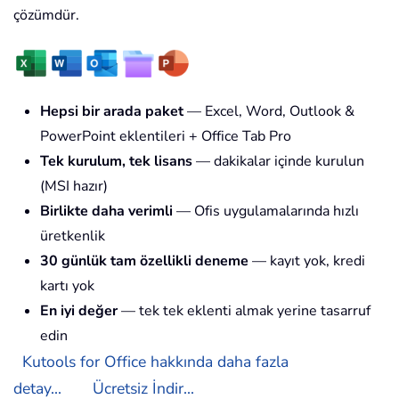
çözümdür.
Hepsi bir arada paket
— Excel, Word, Outlook &
PowerPoint eklentileri + Office Tab Pro
Tek kurulum, tek lisans
— dakikalar içinde kurulun
(MSI hazır)
Birlikte daha verimli
— Ofis uygulamalarında hızlı
üretkenlik
30 günlük tam özellikli deneme
— kayıt yok, kredi
kartı yok
En iyi değer
— tek tek eklenti almak yerine tasarruf
edin
Kutools for Office hakkında daha fazla
detay...
Ücretsiz İndir...