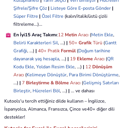
Kütüphanesi
|
Tarih Seçici
|
Veri Birleştir
|
Hücreleri
Şifrele/Şifre Çöz
|
Listeye Göre E-posta Gönder
|
Süper Filtre
|
Özel Filtre
(kalın/italik/üstü çizili
filtreleme...)...
En İyi15 Araç Takımı
:
12
Metin
Aracı
(
Metin Ekle
,
Belirli Karakterleri Sil
, ...)
|
50+
Grafik
Türü
(
Gantt
Grafiği
, ...)
|
40+ Pratik
Formül
(
Doğum tarihine
dayanarak yaş hesapla
, ...)
|
19
Ekleme
Aracı
(
QR
Kodu Ekle
,
Yoldan Resim Ekle
, ...)
|
12
Dönüşüm
Aracı
(
Kelimeye Dönüştür
,
Para Birimi Dönüştürme
,
...)
|
7
Birleştirme & Bölme
Aracı
(
Gelişmiş Satırları
Birleştir
,
Hücreleri Böl
, ...)
|
... ve dahası
Kutools'u tercih ettiğiniz dilde kullanın – İngilizce,
İspanyolca, Almanca, Fransızca, Çince ve40+ diğer dili
destekler!