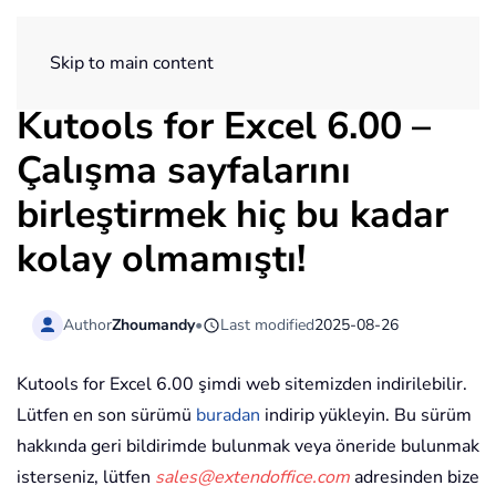
ExtendOffice
Skip to main content
Kutools for Excel 6.00 –
Çalışma sayfalarını
birleştirmek hiç bu kadar
kolay olmamıştı!
Author
Zhoumandy
•
Last modified
2025-08-26
Kutools for Excel 6.00 şimdi web sitemizden indirilebilir.
Lütfen en son sürümü
buradan
indirip yükleyin. Bu sürüm
hakkında geri bildirimde bulunmak veya öneride bulunmak
isterseniz, lütfen
sales@extendoffice.com
adresinden bize