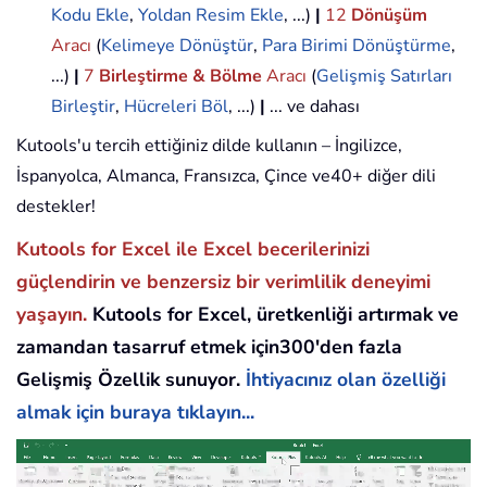
Kodu Ekle
,
Yoldan Resim Ekle
, ...)
|
12
Dönüşüm
Aracı
(
Kelimeye Dönüştür
,
Para Birimi Dönüştürme
,
...)
|
7
Birleştirme & Bölme
Aracı
(
Gelişmiş Satırları
Birleştir
,
Hücreleri Böl
, ...)
|
... ve dahası
Kutools'u tercih ettiğiniz dilde kullanın – İngilizce,
İspanyolca, Almanca, Fransızca, Çince ve40+ diğer dili
destekler!
Kutools for Excel ile Excel becerilerinizi
güçlendirin ve benzersiz bir verimlilik deneyimi
yaşayın.
Kutools for Excel, üretkenliği artırmak ve
zamandan tasarruf etmek için300'den fazla
Gelişmiş Özellik sunuyor.
İhtiyacınız olan özelliği
almak için buraya tıklayın...