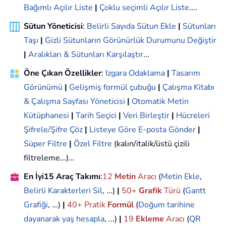
Bağımlı Açılır Liste
|
Çoklu seçimli Açılır Liste
....
Sütun Yöneticisi
:
Belirli Sayıda Sütun Ekle
|
Sütunları
Taşı
|
Gizli Sütunların Görünürlük Durumunu Değiştir
|
Aralıkları & Sütunları Karşılaştır
...
Öne Çıkan Özellikler
:
Izgara Odaklama
|
Tasarım
Görünümü
|
Gelişmiş formül çubuğu
|
Çalışma Kitabı
& Çalışma Sayfası Yöneticisi
|
Otomatik Metin
Kütüphanesi
|
Tarih Seçici
|
Veri Birleştir
|
Hücreleri
Şifrele/Şifre Çöz
|
Listeye Göre E-posta Gönder
|
Süper Filtre
|
Özel Filtre
(kalın/italik/üstü çizili
filtreleme...)...
En İyi15 Araç Takımı
:
12
Metin
Aracı
(
Metin Ekle
,
Belirli Karakterleri Sil
, ...)
|
50+
Grafik
Türü
(
Gantt
Grafiği
, ...)
|
40+ Pratik
Formül
(
Doğum tarihine
dayanarak yaş hesapla
, ...)
|
19
Ekleme
Aracı
(
QR