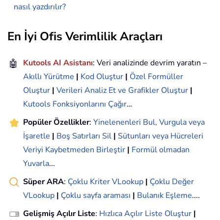
nasıl yazdırılır?
En İyi Ofis Verimlilik Araçları
🤖
Kutools AI Asistanı
: Veri analizinde devrim yaratın –
Akıllı Yürütme
|
Kod Oluştur
|
Özel Formüller
Oluştur
|
Verileri Analiz Et ve Grafikler Oluştur
|
Kutools Fonksiyonlarını Çağır
…
Popüler Özellikler
:
Yinelenenleri Bul, Vurgula veya
İşaretle
|
Boş Satırları Sil
|
Sütunları veya Hücreleri
Veriyi Kaybetmeden Birleştir
|
Formül olmadan
Yuvarla
...
Süper ARA
:
Çoklu Kriter VLookup
|
Çoklu Değer
VLookup
|
Çoklu sayfa araması
|
Bulanık Eşleme
....
Gelişmiş Açılır Liste
:
Hızlıca Açılır Liste Oluştur
|