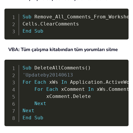
Copy
Sub
 Remove_All_Comments_From_Workshee
Cells
.
End
Sub
VBA: Tüm çalışma kitabından tüm yorumları silme
Copy
Sub
 DeleteAllComments
(
)
'Updateby20140613
For
Each
 xWs 
In
 Application
.
ActiveWor
For
Each
 xComment 
In
 xWs
.
Comments

        xComment
.
Delete

Next
Next
End
Sub