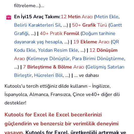
filtreleme...)...
En İyi15 Araç Takımı
:
12
Metin
Aracı
(
Metin Ekle
,
Belirli Karakterleri Sil
, ...)
|
50+
Grafik
Türü
(
Gantt
Grafiği
, ...)
|
40+ Pratik
Formül
(
Doğum tarihine
dayanarak yaş hesapla
, ...)
|
19
Ekleme
Aracı
(
QR
Kodu Ekle
,
Yoldan Resim Ekle
, ...)
|
12
Dönüşüm
Aracı
(
Kelimeye Dönüştür
,
Para Birimi Dönüştürme
,
...)
|
7
Birleştirme & Bölme
Aracı
(
Gelişmiş Satırları
Birleştir
,
Hücreleri Böl
, ...)
|
... ve dahası
Kutools'u tercih ettiğiniz dilde kullanın – İngilizce,
İspanyolca, Almanca, Fransızca, Çince ve40+ diğer dili
destekler!
Kutools for Excel ile Excel becerilerinizi
güçlendirin ve benzersiz bir verimlilik deneyimi
yaşayın.
Kutools for Excel, üretkenliği artırmak ve