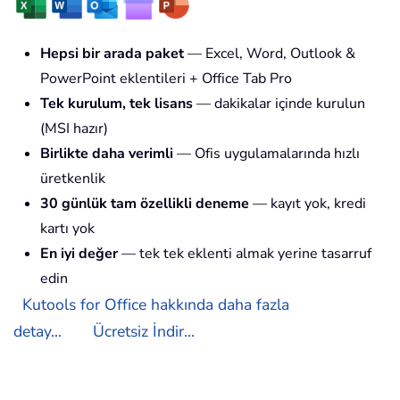
Hepsi bir arada paket
— Excel, Word, Outlook &
PowerPoint eklentileri + Office Tab Pro
Tek kurulum, tek lisans
— dakikalar içinde kurulun
(MSI hazır)
Birlikte daha verimli
— Ofis uygulamalarında hızlı
üretkenlik
30 günlük tam özellikli deneme
— kayıt yok, kredi
kartı yok
En iyi değer
— tek tek eklenti almak yerine tasarruf
edin
Kutools for Office hakkında daha fazla
detay...
Ücretsiz İndir...