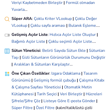
Veriyi Kaybetmeden Birleştir
|
Formül olmadan
Yuvarla
...
Süper ARA
:
Çoklu Kriter VLookup
|
Çoklu Değer
VLookup
|
Çoklu sayfa araması
|
Bulanık Eşleme
....
Gelişmiş Açılır Liste
:
Hızlıca Açılır Liste Oluştur
|
Bağımlı Açılır Liste
|
Çoklu seçimli Açılır Liste
....
Sütun Yöneticisi
:
Belirli Sayıda Sütun Ekle
|
Sütunları
Taşı
|
Gizli Sütunların Görünürlük Durumunu Değiştir
|
Aralıkları & Sütunları Karşılaştır
...
Öne Çıkan Özellikler
:
Izgara Odaklama
|
Tasarım
Görünümü
|
Gelişmiş formül çubuğu
|
Çalışma Kitabı
& Çalışma Sayfası Yöneticisi
|
Otomatik Metin
Kütüphanesi
|
Tarih Seçici
|
Veri Birleştir
|
Hücreleri
Şifrele/Şifre Çöz
|
Listeye Göre E-posta Gönder
|
Süper Filtre
|
Özel Filtre
(kalın/italik/üstü çizili