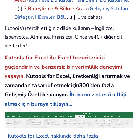
...)
|
7
Birleştirme & Bölme
Aracı
(
Gelişmiş Satırları
Birleştir
,
Hücreleri Böl
, ...)
|
... ve dahası
Kutools'u tercih ettiğiniz dilde kullanın – İngilizce,
İspanyolca, Almanca, Fransızca, Çince ve40+ diğer dili
destekler!
Kutools for Excel ile Excel becerilerinizi
güçlendirin ve benzersiz bir verimlilik deneyimi
yaşayın.
Kutools for Excel, üretkenliği artırmak ve
zamandan tasarruf etmek için300'den fazla
Gelişmiş Özellik sunuyor.
İhtiyacınız olan özelliği
almak için buraya tıklayın...
Kutools for Excel hakkında daha fazla