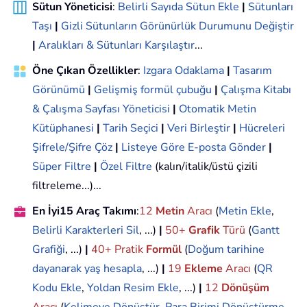
Sütun Yöneticisi
:
Belirli Sayıda Sütun Ekle
|
Sütunları
Taşı
|
Gizli Sütunların Görünürlük Durumunu Değiştir
|
Aralıkları & Sütunları Karşılaştır
...
Öne Çıkan Özellikler
:
Izgara Odaklama
|
Tasarım
Görünümü
|
Gelişmiş formül çubuğu
|
Çalışma Kitabı
& Çalışma Sayfası Yöneticisi
|
Otomatik Metin
Kütüphanesi
|
Tarih Seçici
|
Veri Birleştir
|
Hücreleri
Şifrele/Şifre Çöz
|
Listeye Göre E-posta Gönder
|
Süper Filtre
|
Özel Filtre
(kalın/italik/üstü çizili
filtreleme...)...
En İyi15 Araç Takımı
:
12
Metin
Aracı
(
Metin Ekle
,
Belirli Karakterleri Sil
, ...)
|
50+
Grafik
Türü
(
Gantt
Grafiği
, ...)
|
40+ Pratik
Formül
(
Doğum tarihine
dayanarak yaş hesapla
, ...)
|
19
Ekleme
Aracı
(
QR
Kodu Ekle
,
Yoldan Resim Ekle
, ...)
|
12
Dönüşüm
Aracı
(
Kelimeye Dönüştür
,
Para Birimi Dönüştürme
,