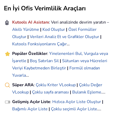
En İyi Ofis Verimlilik Araçları
🤖
Kutools AI Asistanı
: Veri analizinde devrim yaratın –
Akıllı Yürütme
|
Kod Oluştur
|
Özel Formüller
Oluştur
|
Verileri Analiz Et ve Grafikler Oluştur
|
Kutools Fonksiyonlarını Çağır
…
Popüler Özellikler
:
Yinelenenleri Bul, Vurgula veya
İşaretle
|
Boş Satırları Sil
|
Sütunları veya Hücreleri
Veriyi Kaybetmeden Birleştir
|
Formül olmadan
Yuvarla
...
Süper ARA
:
Çoklu Kriter VLookup
|
Çoklu Değer
VLookup
|
Çoklu sayfa araması
|
Bulanık Eşleme
....
Gelişmiş Açılır Liste
:
Hızlıca Açılır Liste Oluştur
|
Bağımlı Açılır Liste
|
Çoklu seçimli Açılır Liste
....