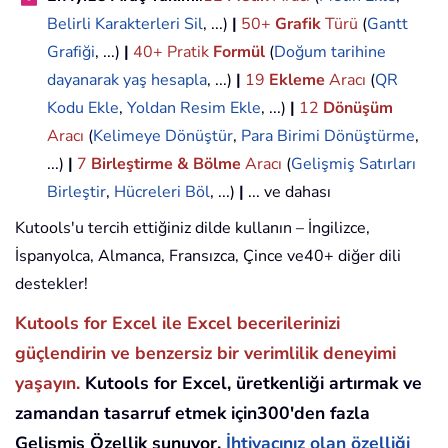
Belirli Karakterleri Sil
, ...)
|
50+
Grafik
Türü
(
Gantt
Grafiği
, ...)
|
40+ Pratik
Formül
(
Doğum tarihine
dayanarak yaş hesapla
, ...)
|
19
Ekleme
Aracı
(
QR
Kodu Ekle
,
Yoldan Resim Ekle
, ...)
|
12
Dönüşüm
Aracı
(
Kelimeye Dönüştür
,
Para Birimi Dönüştürme
,
...)
|
7
Birleştirme & Bölme
Aracı
(
Gelişmiş Satırları
Birleştir
,
Hücreleri Böl
, ...)
|
... ve dahası
Kutools'u tercih ettiğiniz dilde kullanın – İngilizce,
İspanyolca, Almanca, Fransızca, Çince ve40+ diğer dili
destekler!
Kutools for Excel ile Excel becerilerinizi
güçlendirin ve benzersiz bir verimlilik deneyimi
yaşayın.
Kutools for Excel, üretkenliği artırmak ve
zamandan tasarruf etmek için300'den fazla
Gelişmiş Özellik sunuyor.
İhtiyacınız olan özelliği