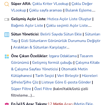
Süper ARA
:
Çoklu Kriter VLookup
|
Çoklu Değer
VLookup
|
Çoklu sayfa araması
|
Bulanık Eşleme
....
Gelişmiş Açılır Liste
:
Hızlıca Açılır Liste Oluştur
|
Bağımlı Açılır Liste
|
Çoklu seçimli Açılır Liste
....
Sütun Yöneticisi
:
Belirli Sayıda Sütun Ekle
|
Sütunları
Taşı
|
Gizli Sütunların Görünürlük Durumunu Değiştir
|
Aralıkları & Sütunları Karşılaştır
...
Öne Çıkan Özellikler
:
Izgara Odaklama
|
Tasarım
Görünümü
|
Gelişmiş formül çubuğu
|
Çalışma Kitabı
& Çalışma Sayfası Yöneticisi
|
Otomatik Metin
Kütüphanesi
|
Tarih Seçici
|
Veri Birleştir
|
Hücreleri
Şifrele/Şifre Çöz
|
Listeye Göre E-posta Gönder
|
Süper Filtre
|
Özel Filtre
(kalın/italik/üstü çizili
filtreleme...)...
En İyi15 Araç Takımı
:
12
Metin
Aracı
(
Metin Ekle
,