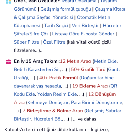
Öne Çıkan Özellikler
:
Izgara Odaklama
|
Tasarım
Görünümü
|
Gelişmiş formül çubuğu
|
Çalışma Kitabı
& Çalışma Sayfası Yöneticisi
|
Otomatik Metin
Kütüphanesi
|
Tarih Seçici
|
Veri Birleştir
|
Hücreleri
Şifrele/Şifre Çöz
|
Listeye Göre E-posta Gönder
|
Süper Filtre
|
Özel Filtre
(kalın/italik/üstü çizili
filtreleme...)...
En İyi15 Araç Takımı
:
12
Metin
Aracı
(
Metin Ekle
,
Belirli Karakterleri Sil
, ...)
|
50+
Grafik
Türü
(
Gantt
Grafiği
, ...)
|
40+ Pratik
Formül
(
Doğum tarihine
dayanarak yaş hesapla
, ...)
|
19
Ekleme
Aracı
(
QR
Kodu Ekle
,
Yoldan Resim Ekle
, ...)
|
12
Dönüşüm
Aracı
(
Kelimeye Dönüştür
,
Para Birimi Dönüştürme
,
...)
|
7
Birleştirme & Bölme
Aracı
(
Gelişmiş Satırları
Birleştir
,
Hücreleri Böl
, ...)
|
... ve dahası
Kutools'u tercih ettiğiniz dilde kullanın – İngilizce,