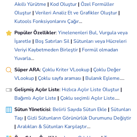
Akıllı Yürütme
|
Kod Oluştur
|
Özel Formüller
Oluştur
|
Verileri Analiz Et ve Grafikler Oluştur
|
Kutools Fonksiyonlarını Çağır
…
Popüler Özellikler
:
Yinelenenleri Bul, Vurgula veya
İşaretle
|
Boş Satırları Sil
|
Sütunları veya Hücreleri
Veriyi Kaybetmeden Birleştir
|
Formül olmadan
Yuvarla
...
Süper ARA
:
Çoklu Kriter VLookup
|
Çoklu Değer
VLookup
|
Çoklu sayfa araması
|
Bulanık Eşleme
....
Gelişmiş Açılır Liste
:
Hızlıca Açılır Liste Oluştur
|
Bağımlı Açılır Liste
|
Çoklu seçimli Açılır Liste
....
Sütun Yöneticisi
:
Belirli Sayıda Sütun Ekle
|
Sütunları
Taşı
|
Gizli Sütunların Görünürlük Durumunu Değiştir
|
Aralıkları & Sütunları Karşılaştır
...