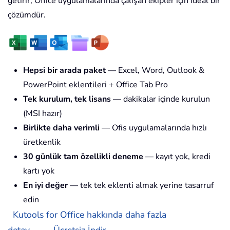
getirir; Office uygulamalarında çalışan ekipler için ideal bir
çözümdür.
Hepsi bir arada paket
— Excel, Word, Outlook &
PowerPoint eklentileri + Office Tab Pro
Tek kurulum, tek lisans
— dakikalar içinde kurulun
(MSI hazır)
Birlikte daha verimli
— Ofis uygulamalarında hızlı
üretkenlik
30 günlük tam özellikli deneme
— kayıt yok, kredi
kartı yok
En iyi değer
— tek tek eklenti almak yerine tasarruf
edin
Kutools for Office hakkında daha fazla
detay...
Ücretsiz İndir...