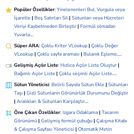
Popüler Özellikler
:
Yinelenenleri Bul, Vurgula veya
İşaretle
|
Boş Satırları Sil
|
Sütunları veya Hücreleri
Veriyi Kaybetmeden Birleştir
|
Formül olmadan
Yuvarla
...
Süper ARA
:
Çoklu Kriter VLookup
|
Çoklu Değer
VLookup
|
Çoklu sayfa araması
|
Bulanık Eşleme
....
Gelişmiş Açılır Liste
:
Hızlıca Açılır Liste Oluştur
|
Bağımlı Açılır Liste
|
Çoklu seçimli Açılır Liste
....
Sütun Yöneticisi
:
Belirli Sayıda Sütun Ekle
|
Sütunları
Taşı
|
Gizli Sütunların Görünürlük Durumunu Değiştir
|
Aralıkları & Sütunları Karşılaştır
...
Öne Çıkan Özellikler
:
Izgara Odaklama
|
Tasarım
Görünümü
|
Gelişmiş formül çubuğu
|
Çalışma Kitabı
& Çalışma Sayfası Yöneticisi
|
Otomatik Metin