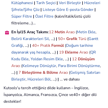
Kütüphanesi
|
Tarih Seçici
|
Veri Birleştir
|
Hücreleri
Şifrele/Şifre Çöz
|
Listeye Göre E-posta Gönder
|
Süper Filtre
|
Özel Filtre
(kalın/italik/üstü çizili
filtreleme...)...
En İyi15 Araç Takımı
:
12
Metin
Aracı
(
Metin Ekle
,
Belirli Karakterleri Sil
, ...)
|
50+
Grafik
Türü
(
Gantt
Grafiği
, ...)
|
40+ Pratik
Formül
(
Doğum tarihine
dayanarak yaş hesapla
, ...)
|
19
Ekleme
Aracı
(
QR
Kodu Ekle
,
Yoldan Resim Ekle
, ...)
|
12
Dönüşüm
Aracı
(
Kelimeye Dönüştür
,
Para Birimi Dönüştürme
,
...)
|
7
Birleştirme & Bölme
Aracı
(
Gelişmiş Satırları
Birleştir
,
Hücreleri Böl
, ...)
|
... ve dahası
Kutools'u tercih ettiğiniz dilde kullanın – İngilizce,
İspanyolca, Almanca, Fransızca, Çince ve40+ diğer dili
destekler!