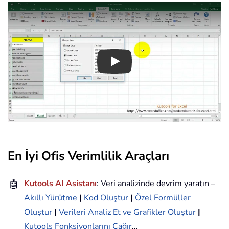
Play
En İyi Ofis Verimlilik Araçları
🤖
Kutools AI Asistanı
: Veri analizinde devrim yaratın –
Akıllı Yürütme
|
Kod Oluştur
|
Özel Formüller
Oluştur
|
Verileri Analiz Et ve Grafikler Oluştur
|
Kutools Fonksiyonlarını Çağır
…