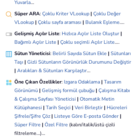
Yuvarla
...
Süper ARA
:
Çoklu Kriter VLookup
|
Çoklu Değer
VLookup
|
Çoklu sayfa araması
|
Bulanık Eşleme
....
Gelişmiş Açılır Liste
:
Hızlıca Açılır Liste Oluştur
|
Bağımlı Açılır Liste
|
Çoklu seçimli Açılır Liste
....
Sütun Yöneticisi
:
Belirli Sayıda Sütun Ekle
|
Sütunları
Taşı
|
Gizli Sütunların Görünürlük Durumunu Değiştir
|
Aralıkları & Sütunları Karşılaştır
...
Öne Çıkan Özellikler
:
Izgara Odaklama
|
Tasarım
Görünümü
|
Gelişmiş formül çubuğu
|
Çalışma Kitabı
& Çalışma Sayfası Yöneticisi
|
Otomatik Metin
Kütüphanesi
|
Tarih Seçici
|
Veri Birleştir
|
Hücreleri
Şifrele/Şifre Çöz
|
Listeye Göre E-posta Gönder
|
Süper Filtre
|
Özel Filtre
(kalın/italik/üstü çizili
filtreleme...)...