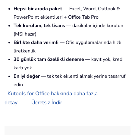
Hepsi bir arada paket
— Excel, Word, Outlook &
PowerPoint eklentileri + Office Tab Pro
Tek kurulum, tek lisans
— dakikalar içinde kurulun
(MSI hazır)
Birlikte daha verimli
— Ofis uygulamalarında hızlı
üretkenlik
30 günlük tam özellikli deneme
— kayıt yok, kredi
kartı yok
En iyi değer
— tek tek eklenti almak yerine tasarruf
edin
Kutools for Office hakkında daha fazla
detay...
Ücretsiz İndir...