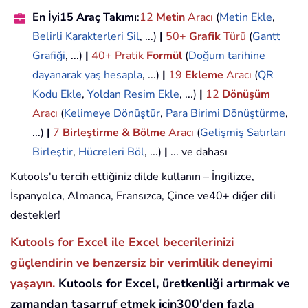
En İyi15 Araç Takımı
:
12
Metin
Aracı
(
Metin Ekle
,
Belirli Karakterleri Sil
, ...)
|
50+
Grafik
Türü
(
Gantt
Grafiği
, ...)
|
40+ Pratik
Formül
(
Doğum tarihine
dayanarak yaş hesapla
, ...)
|
19
Ekleme
Aracı
(
QR
Kodu Ekle
,
Yoldan Resim Ekle
, ...)
|
12
Dönüşüm
Aracı
(
Kelimeye Dönüştür
,
Para Birimi Dönüştürme
,
...)
|
7
Birleştirme & Bölme
Aracı
(
Gelişmiş Satırları
Birleştir
,
Hücreleri Böl
, ...)
|
... ve dahası
Kutools'u tercih ettiğiniz dilde kullanın – İngilizce,
İspanyolca, Almanca, Fransızca, Çince ve40+ diğer dili
destekler!
Kutools for Excel ile Excel becerilerinizi
güçlendirin ve benzersiz bir verimlilik deneyimi
yaşayın.
Kutools for Excel, üretkenliği artırmak ve
zamandan tasarruf etmek için300'den fazla