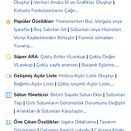
Oluştur
|
Verileri Analiz Et ve Grafikler Oluştur
|
Kutools Fonksiyonlarını Çağır
…
Popüler Özellikler
:
Yinelenenleri Bul, Vurgula veya
İşaretle
|
Boş Satırları Sil
|
Sütunları veya Hücreleri
Veriyi Kaybetmeden Birleştir
|
Formül olmadan
Yuvarla
...
Süper ARA
:
Çoklu Kriter VLookup
|
Çoklu Değer
VLookup
|
Çoklu sayfa araması
|
Bulanık Eşleme
....
Gelişmiş Açılır Liste
:
Hızlıca Açılır Liste Oluştur
|
Bağımlı Açılır Liste
|
Çoklu seçimli Açılır Liste
....
Sütun Yöneticisi
:
Belirli Sayıda Sütun Ekle
|
Sütunları
Taşı
|
Gizli Sütunların Görünürlük Durumunu Değiştir
|
Aralıkları & Sütunları Karşılaştır
...
Öne Çıkan Özellikler
:
Izgara Odaklama
|
Tasarım
Görünümü
|
Gelişmiş formül çubuğu
|
Çalışma Kitabı