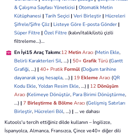
& Çalışma Sayfası Yöneticisi
|
Otomatik Metin
Kütüphanesi
|
Tarih Seçici
|
Veri Birleştir
|
Hücreleri
Şifrele/Şifre Çöz
|
Listeye Göre E-posta Gönder
|
Süper Filtre
|
Özel Filtre
(kalın/italik/üstü çizili
filtreleme...)...
En İyi15 Araç Takımı
:
12
Metin
Aracı
(
Metin Ekle
,
Belirli Karakterleri Sil
, ...)
|
50+
Grafik
Türü
(
Gantt
Grafiği
, ...)
|
40+ Pratik
Formül
(
Doğum tarihine
dayanarak yaş hesapla
, ...)
|
19
Ekleme
Aracı
(
QR
Kodu Ekle
,
Yoldan Resim Ekle
, ...)
|
12
Dönüşüm
Aracı
(
Kelimeye Dönüştür
,
Para Birimi Dönüştürme
,
...)
|
7
Birleştirme & Bölme
Aracı
(
Gelişmiş Satırları
Birleştir
,
Hücreleri Böl
, ...)
|
... ve dahası
Kutools'u tercih ettiğiniz dilde kullanın – İngilizce,
İspanyolca, Almanca, Fransızca, Çince ve40+ diğer dili