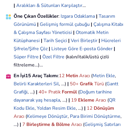
|
Aralıkları & Sütunları Karşılaştır
...
Öne Çıkan Özellikler
:
Izgara Odaklama
|
Tasarım
Görünümü
|
Gelişmiş formül çubuğu
|
Çalışma Kitabı
& Çalışma Sayfası Yöneticisi
|
Otomatik Metin
Kütüphanesi
|
Tarih Seçici
|
Veri Birleştir
|
Hücreleri
Şifrele/Şifre Çöz
|
Listeye Göre E-posta Gönder
|
Süper Filtre
|
Özel Filtre
(kalın/italik/üstü çizili
filtreleme...)...
En İyi15 Araç Takımı
:
12
Metin
Aracı
(
Metin Ekle
,
Belirli Karakterleri Sil
, ...)
|
50+
Grafik
Türü
(
Gantt
Grafiği
, ...)
|
40+ Pratik
Formül
(
Doğum tarihine
dayanarak yaş hesapla
, ...)
|
19
Ekleme
Aracı
(
QR
Kodu Ekle
,
Yoldan Resim Ekle
, ...)
|
12
Dönüşüm
Aracı
(
Kelimeye Dönüştür
,
Para Birimi Dönüştürme
,
...)
|
7
Birleştirme & Bölme
Aracı
(
Gelişmiş Satırları