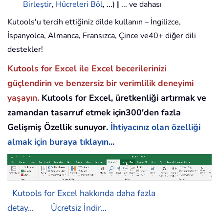
Birleştir
,
Hücreleri Böl
, ...)
|
... ve dahası
Kutools'u tercih ettiğiniz dilde kullanın – İngilizce,
İspanyolca, Almanca, Fransızca, Çince ve40+ diğer dili
destekler!
Kutools for Excel ile Excel becerilerinizi
güçlendirin ve benzersiz bir verimlilik deneyimi
yaşayın.
Kutools for Excel, üretkenliği artırmak ve
zamandan tasarruf etmek için300'den fazla
Gelişmiş Özellik sunuyor.
İhtiyacınız olan özelliği
almak için buraya tıklayın...
Kutools for Excel hakkında daha fazla
detay...
Ücretsiz İndir...