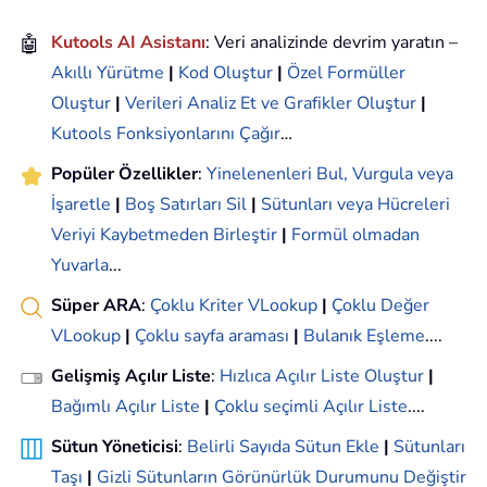
🤖
Kutools AI Asistanı
: Veri analizinde devrim yaratın –
Akıllı Yürütme
|
Kod Oluştur
|
Özel Formüller
Oluştur
|
Verileri Analiz Et ve Grafikler Oluştur
|
Kutools Fonksiyonlarını Çağır
…
Popüler Özellikler
:
Yinelenenleri Bul, Vurgula veya
İşaretle
|
Boş Satırları Sil
|
Sütunları veya Hücreleri
Veriyi Kaybetmeden Birleştir
|
Formül olmadan
Yuvarla
...
Süper ARA
:
Çoklu Kriter VLookup
|
Çoklu Değer
VLookup
|
Çoklu sayfa araması
|
Bulanık Eşleme
....
Gelişmiş Açılır Liste
:
Hızlıca Açılır Liste Oluştur
|
Bağımlı Açılır Liste
|
Çoklu seçimli Açılır Liste
....
Sütun Yöneticisi
:
Belirli Sayıda Sütun Ekle
|
Sütunları
Taşı
|
Gizli Sütunların Görünürlük Durumunu Değiştir