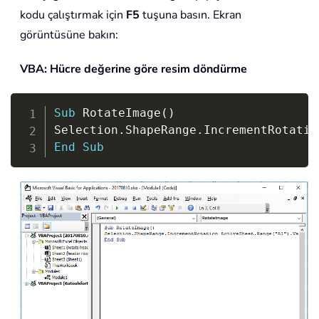
kodu çalıştırmak için
F5
tuşuna basın. Ekran
görüntüsüne bakın:
VBA: Hücre değerine göre resim döndürme
Copy
Sub
 RotateImage
(
)
Selection
.
ShapeRange
.
IncrementRotatio
End
Sub