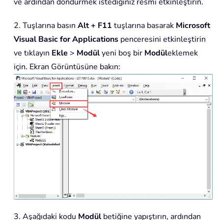
ve ardından döndürmek istediğiniz resmi etkinleştirin.
2. Tuşlarına basın
Alt + F11
tuşlarına basarak
Microsoft
Visual Basic for Applications
penceresini etkinleştirin
ve tıklayın
Ekle
>
Modül
yeni boş bir
Modül
eklemek
için. Ekran Görüntüsüne bakın:
3. Aşağıdaki kodu
Modül
betiğine yapıştırın, ardından