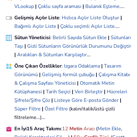
VLookup
|
Çoklu sayfa araması
|
Bulanık Eşleme
....
Gelişmiş Açılır Liste
:
Hızlıca Açılır Liste Oluştur
|
Bağımlı Açılır Liste
|
Çoklu seçimli Açılır Liste
....
Sütun Yöneticisi
:
Belirli Sayıda Sütun Ekle
|
Sütunları
Taşı
|
Gizli Sütunların Görünürlük Durumunu Değiştir
|
Aralıkları & Sütunları Karşılaştır
...
Öne Çıkan Özellikler
:
Izgara Odaklama
|
Tasarım
Görünümü
|
Gelişmiş formül çubuğu
|
Çalışma Kitabı
& Çalışma Sayfası Yöneticisi
|
Otomatik Metin
Kütüphanesi
|
Tarih Seçici
|
Veri Birleştir
|
Hücreleri
Şifrele/Şifre Çöz
|
Listeye Göre E-posta Gönder
|
Süper Filtre
|
Özel Filtre
(kalın/italik/üstü çizili
filtreleme...)...
En İyi15 Araç Takımı
:
12
Metin
Aracı
(
Metin Ekle
,