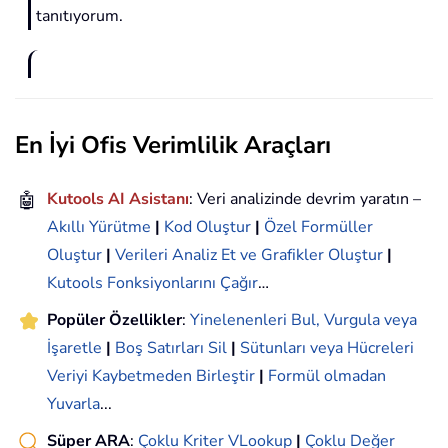
tanıtıyorum.
En İyi Ofis Verimlilik Araçları
🤖
Kutools AI Asistanı
: Veri analizinde devrim yaratın –
Akıllı Yürütme
|
Kod Oluştur
|
Özel Formüller
Oluştur
|
Verileri Analiz Et ve Grafikler Oluştur
|
Kutools Fonksiyonlarını Çağır
…
Popüler Özellikler
:
Yinelenenleri Bul, Vurgula veya
İşaretle
|
Boş Satırları Sil
|
Sütunları veya Hücreleri
Veriyi Kaybetmeden Birleştir
|
Formül olmadan
Yuvarla
...
Süper ARA
:
Çoklu Kriter VLookup
|
Çoklu Değer