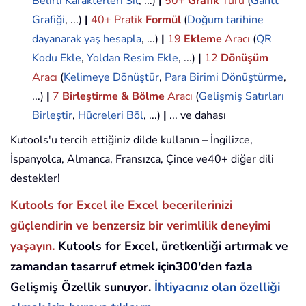
Belirli Karakterleri Sil
, ...)
|
50+
Grafik
Türü
(
Gantt
Grafiği
, ...)
|
40+ Pratik
Formül
(
Doğum tarihine
dayanarak yaş hesapla
, ...)
|
19
Ekleme
Aracı
(
QR
Kodu Ekle
,
Yoldan Resim Ekle
, ...)
|
12
Dönüşüm
Aracı
(
Kelimeye Dönüştür
,
Para Birimi Dönüştürme
,
...)
|
7
Birleştirme & Bölme
Aracı
(
Gelişmiş Satırları
Birleştir
,
Hücreleri Böl
, ...)
|
... ve dahası
Kutools'u tercih ettiğiniz dilde kullanın – İngilizce,
İspanyolca, Almanca, Fransızca, Çince ve40+ diğer dili
destekler!
Kutools for Excel ile Excel becerilerinizi
güçlendirin ve benzersiz bir verimlilik deneyimi
yaşayın.
Kutools for Excel, üretkenliği artırmak ve
zamandan tasarruf etmek için300'den fazla
Gelişmiş Özellik sunuyor.
İhtiyacınız olan özelliği