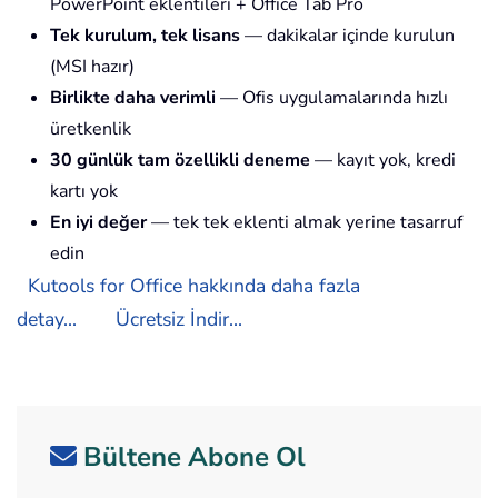
PowerPoint eklentileri + Office Tab Pro
Tek kurulum, tek lisans
— dakikalar içinde kurulun
(MSI hazır)
Birlikte daha verimli
— Ofis uygulamalarında hızlı
üretkenlik
30 günlük tam özellikli deneme
— kayıt yok, kredi
kartı yok
En iyi değer
— tek tek eklenti almak yerine tasarruf
edin
Kutools for Office hakkında daha fazla
detay...
Ücretsiz İndir...
Bültene Abone Ol