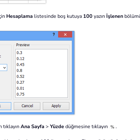
çin
Hesaplama
listesinde boş kutuya
100
yazın
İşlenen
bölüm
n tıklayın
Ana Sayfa
>
Yüzde
düğmesine tıklayın
.