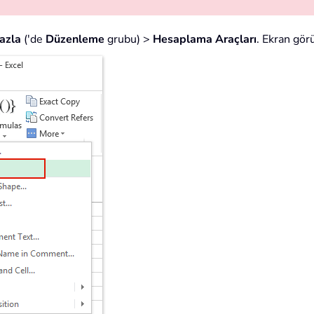
azla
('de
Düzenleme
grubu) >
Hesaplama Araçları
. Ekran gör