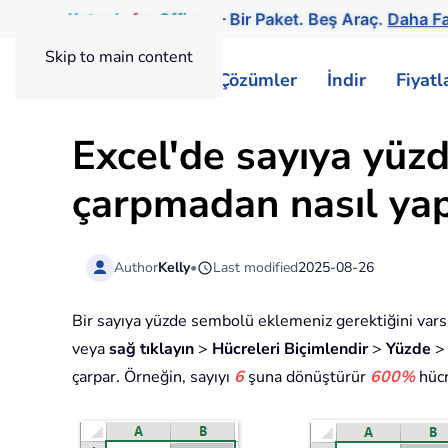
Kutools
for
Office
— Bir Paket. Beş Araç.
Daha Fa
Skip to main content
ExtendOffice
Çözümler
İndir
Fiyat
Excel'de sayıya yüzd
çarpmadan nasıl yapı
Author
Kelly
•
Last modified
2025-08-26
Bir sayıya yüzde sembolü eklemeniz gerektiğini vars
veya
sağ tıklayın
>
Hücreleri Biçimlendir
>
Yüzde
çarpar. Örneğin, sayıyı
6
şuna dönüştürür
600%
hücr