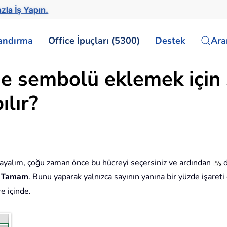
zla İş Yapın.
landırma
Office İpuçları (5300)
Destek
Ar
e sembolü eklemek için s
lır?
ayalım, çoğu zaman önce bu hücreyi seçersiniz ve ardından
>
Tamam
. Bunu yaparak yalnızca sayının yanına bir yüzde işaret
e içinde.