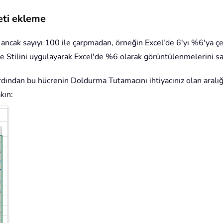
reti ekleme
 ancak sayıyı 100 ile çarpmadan, örneğin Excel'de 6'yı %6'ya çe
 Stilini uygulayarak Excel'de %6 olarak görüntülenmelerini sağ
rdından bu hücrenin Doldurma Tutamacını ihtiyacınız olan aralı
kın: