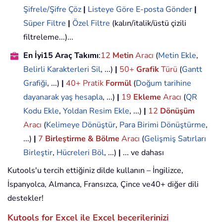
Şifrele/Şifre Çöz
|
Listeye Göre E-posta Gönder
|
Süper Filtre
|
Özel Filtre
(kalın/italik/üstü çizili
filtreleme...)...
En İyi15 Araç Takımı
:
12
Metin
Aracı
(
Metin Ekle
,
Belirli Karakterleri Sil
, ...)
|
50+
Grafik
Türü
(
Gantt
Grafiği
, ...)
|
40+ Pratik
Formül
(
Doğum tarihine
dayanarak yaş hesapla
, ...)
|
19
Ekleme
Aracı
(
QR
Kodu Ekle
,
Yoldan Resim Ekle
, ...)
|
12
Dönüşüm
Aracı
(
Kelimeye Dönüştür
,
Para Birimi Dönüştürme
,
...)
|
7
Birleştirme & Bölme
Aracı
(
Gelişmiş Satırları
Birleştir
,
Hücreleri Böl
, ...)
|
... ve dahası
Kutools'u tercih ettiğiniz dilde kullanın – İngilizce,
İspanyolca, Almanca, Fransızca, Çince ve40+ diğer dili
destekler!
Kutools for Excel ile Excel becerilerinizi