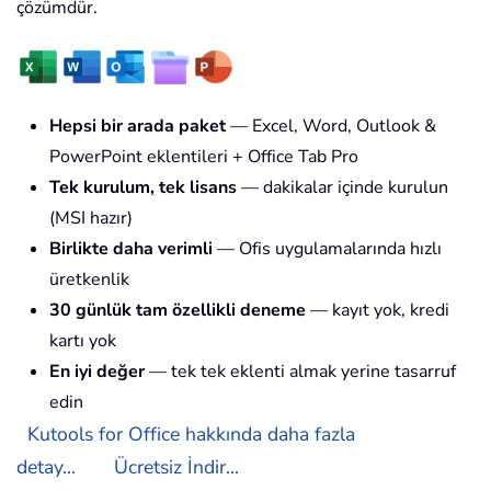
çözümdür.
Hepsi bir arada paket
— Excel, Word, Outlook &
PowerPoint eklentileri + Office Tab Pro
Tek kurulum, tek lisans
— dakikalar içinde kurulun
(MSI hazır)
Birlikte daha verimli
— Ofis uygulamalarında hızlı
üretkenlik
30 günlük tam özellikli deneme
— kayıt yok, kredi
kartı yok
En iyi değer
— tek tek eklenti almak yerine tasarruf
edin
Kutools for Office hakkında daha fazla
detay...
Ücretsiz İndir...