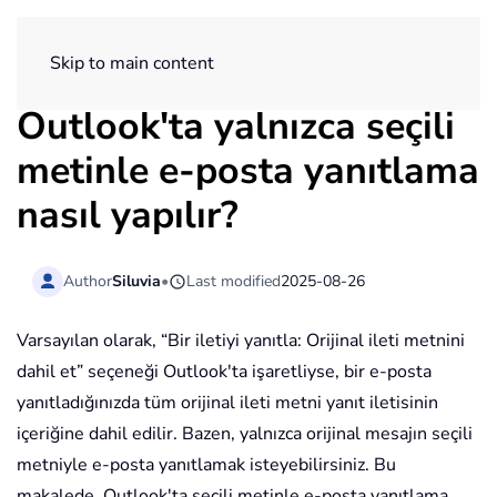
ExtendOffice
Skip to main content
Outlook'ta yalnızca seçili
metinle e-posta yanıtlama
nasıl yapılır?
Author
Siluvia
•
Last modified
2025-08-26
Varsayılan olarak, “Bir iletiyi yanıtla: Orijinal ileti metnini
dahil et” seçeneği Outlook'ta işaretliyse, bir e-posta
yanıtladığınızda tüm orijinal ileti metni yanıt iletisinin
içeriğine dahil edilir. Bazen, yalnızca orijinal mesajın seçili
metniyle e-posta yanıtlamak isteyebilirsiniz. Bu
makalede, Outlook'ta seçili metinle e-posta yanıtlama