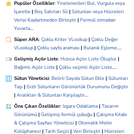
Popüler Özellikler
:
Yinelenenleri Bul, Vurgula veya
İşaretle
|
Boş Satırları Sil
|
Sütunları veya Hücreleri
Veriyi Kaybetmeden Birleştir
|
Formül olmadan
Yuvarla
...
Süper ARA
:
Çoklu Kriter VLookup
|
Çoklu Değer
VLookup
|
Çoklu sayfa araması
|
Bulanık Eşleme
....
Gelişmiş Açılır Liste
:
Hızlıca Açılır Liste Oluştur
|
Bağımlı Açılır Liste
|
Çoklu seçimli Açılır Liste
....
Sütun Yöneticisi
:
Belirli Sayıda Sütun Ekle
|
Sütunları
Taşı
|
Gizli Sütunların Görünürlük Durumunu Değiştir
|
Aralıkları & Sütunları Karşılaştır
...
Öne Çıkan Özellikler
:
Izgara Odaklama
|
Tasarım
Görünümü
|
Gelişmiş formül çubuğu
|
Çalışma Kitabı
& Çalışma Sayfası Yöneticisi
|
Otomatik Metin
Kütüphanesi
|
Tarih Seçici
|
Veri Birleştir
|
Hücreleri