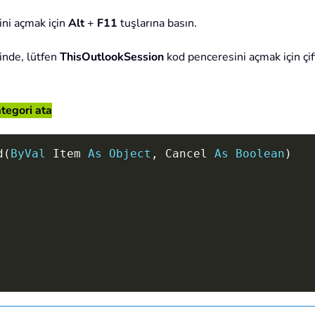
ni açmak için
Alt
+
F11
tuşlarına basın.
nde, lütfen
ThisOutlookSession
kod penceresini açmak için çi
tegori ata
d
(
ByVal
 Item 
As
Object
,
 Cancel 
As
Boolean
)