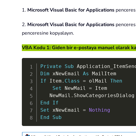
1.
Microsoft Visual Basic for Applications
penceresi
2.
Microsoft Visual Basic for Applications
penceresi
penceresine kopyalayın.
VBA Kodu 1: Giden bir e-postaya manuel olarak ka
Private
Sub
 Application_ItemSen
Dim
 xNewEmail 
As
If
 Item
.
Class
=
 olMail 
Then
Set
 NewMail 
=
 Item

   NewMail
.
End
If
Set
 xNewEmail 
=
Nothing
End
Sub