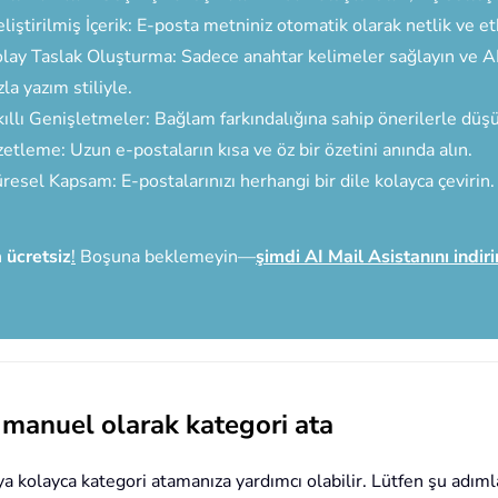
liştirilmiş İçerik: E-posta metniniz otomatik olarak netlik ve etki 
lay Taslak Oluşturma: Sadece anahtar kelimeler sağlayın ve AI'n
zla yazım stiliyle.
ıllı Genişletmeler: Bağlam farkındalığına sahip önerilerle düşü
etleme: Uzun e-postaların kısa ve öz bir özetini anında alın.
resel Kapsam: E-postalarınızı herhangi bir dile kolayca çevirin.
n
ücretsiz
!
Boşuna beklemeyin—
şimdi AI Mail Asistanını indiri
 manuel olarak kategori ata
 kolayca kategori atamanıza yardımcı olabilir. Lütfen şu adımlar