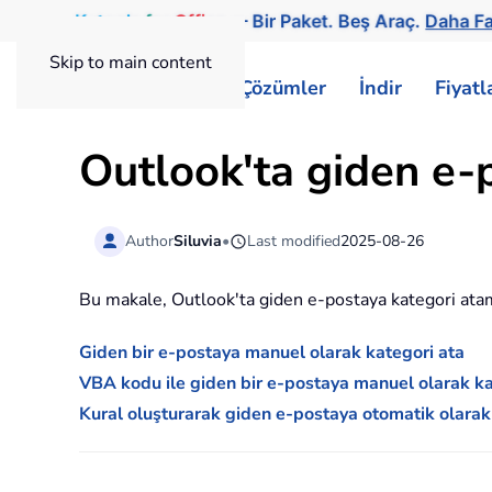
Kutools
for
Office
— Bir Paket. Beş Araç.
Daha Fa
Skip to main content
ExtendOffice
Çözümler
İndir
Fiyat
Outlook'ta giden e-p
Author
Siluvia
•
Last modified
2025-08-26
Bu makale, Outlook'ta giden e-postaya kategori ata
Giden bir e-postaya manuel olarak kategori ata
VBA kodu ile giden bir e-postaya manuel olarak ka
Kural oluşturarak giden e-postaya otomatik olarak