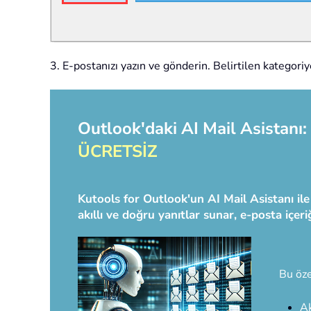
3. E-postanızı yazın ve gönderin. Belirtilen kategori
Outlook'daki AI Mail Asistanı: 
ÜCRETSİZ
Kutools for Outlook'un AI Mail Asistanı ile
akıllı ve doğru yanıtlar sunar, e-posta içer
Bu öze
Ak