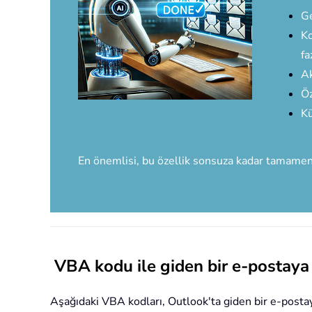
Ge
Ko
fa
Ak
Öz
Kü
En önemlisi, bu özellik sonsuza kadar tamame
VBA kodu ile giden bir e-postaya
Aşağıdaki VBA kodları, Outlook'ta giden bir e-postaya