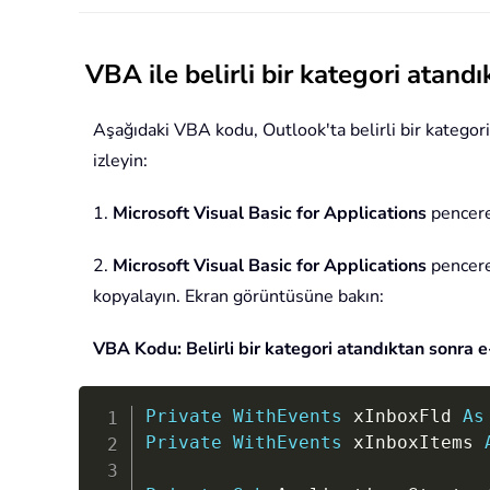
VBA ile belirli bir kategori atand
Aşağıdaki VBA kodu, Outlook'ta belirli bir kategori
izleyin:
1.
Microsoft Visual Basic for Applications
pencere
2.
Microsoft Visual Basic for Applications
pencer
kopyalayın. Ekran görüntüsüne bakın:
VBA Kodu: Belirli bir kategori atandıktan sonra e
Private
WithEvents
 xInboxFld 
As
Private
WithEvents
 xInboxItems 