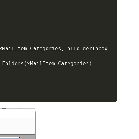
xMailItem
.
Categories
,
 olFolderInbox

.
Folders
(
xMailItem
.
Categories
)