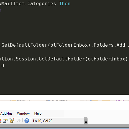
xMailItem
.
Categories 
Then
e
.
GetDefaultFolder
(
olFolderInbox
)
.
Folders
.
Add 
ation
.
Session
.
GetDefaultFolder
(
olFolderInbox
)
d
