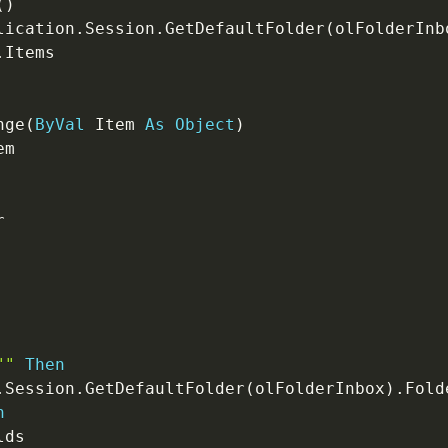
(
)
lication
.
Session
.
GetDefaultFolder
(
olFolderInb
.
nge
(
ByVal
 Item 
As
Object
)
""
Then
.
Session
.
GetDefaultFolder
(
olFolderInbox
)
.
Fold
n
ds
