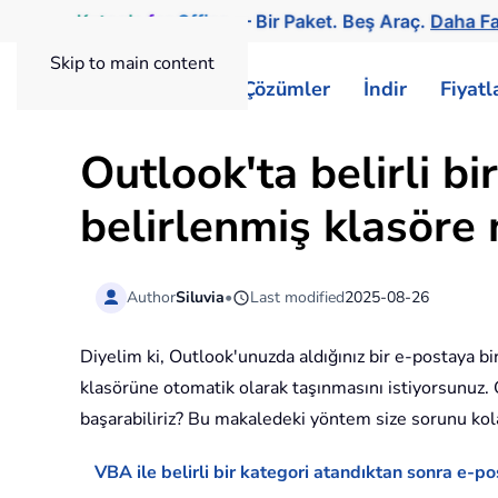
Kutools
for
Office
— Bir Paket. Beş Araç.
Daha Fa
Skip to main content
ExtendOffice
Çözümler
İndir
Fiyat
Outlook'ta belirli bi
belirlenmiş klasöre n
Author
Siluvia
•
Last modified
2025-08-26
Diyelim ki, Outlook'unuzda aldığınız bir e-postaya bi
klasörüne otomatik olarak taşınmasını istiyorsunuz. Ö
başarabiliriz? Bu makaledeki yöntem size sorunu kol
VBA ile belirli bir kategori atandıktan sonra e-po