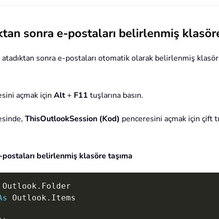
ıktan sonra e-postaları belirlenmiş klasö
 atadıktan sonra e-postaları otomatik olarak belirlenmiş klasöre
sini açmak için
Alt
+
F11
tuşlarına basın.
esinde,
ThisOutlookSession (Kod)
penceresini açmak için çift
-postaları belirlenmiş klasöre taşıma
 Outlook
.
As
 Outlook
.
Items
