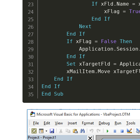
If
 xFld
.
Name 
=
 
                    xFlag 
=
Tru
End
If
Next
End
If
If
 xFlag 
=
False
Then
            Application
.
Session
End
If
Set
 xTargetFld 
=
 Applic
        xMailItem
.
Move xTargetFl
End
If
End
If
End
Sub