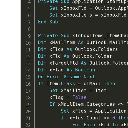
Private
Sub
 Application_Startup
Set
 xInboxFld 
=
 Outlook
.
App
Set
 xInboxItems 
=
 xInboxFld
End
Sub
Private
Sub
 xInboxItems_ItemCha
Dim
 xMailItem 
As
 Outlook
.
Dim
 xFlds 
As
 Outlook
.
Dim
 xFld 
As
 Outlook
.
Dim
 xTargetFld 
As
 Outlook
.
Dim
 xFlag 
As
Boolean
On
Error
Resume
Next
If
 Item
.
Class
=
 olMail 
Then
Set
 xMailItem 
=
 Item

    xFlag 
=
False
If
 xMailItem
.
Categories 
<
>
Set
 xFlds 
=
 Application
If
 xFlds
.
Count 
<
>
0
The
For
Each
 xFld 
In
 xFl