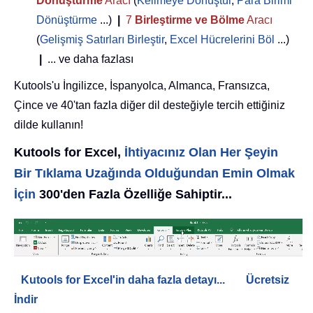
Dönüştürme
Aracı
(
Kelimeye Dönüştür
,
Para Birimi
Dönüştürme
...)
|
7
Birleştirme ve Bölme
Aracı
(
Gelişmiş Satırları Birleştir
,
Excel Hücrelerini Böl
...)
|
... ve daha fazlası
Kutools'u İngilizce, İspanyolca, Almanca, Fransızca,
Çince ve 40'tan fazla diğer dil desteğiyle tercih ettiğiniz
dilde kullanın!
Kutools for Excel,
İhtiyacınız Olan Her Şeyin
Bir Tıklama Uzağında Olduğundan Emin Olmak
İçin
300'den Fazla Özelliğe Sahiptir...
Kutools for Excel'in daha fazla detayı...
Ücretsiz
İndir