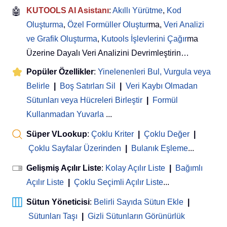
🤖
KUTOOLS AI Asistanı
:
Akıllı Yürütme
,
Kod
Oluşturma
,
Özel Formüller Oluştur
ma,
Veri Analizi
ve Grafik Oluşturma
,
Kutools İşlevlerini Çağır
ma
Üzerine Dayalı Veri Analizini Devrimleştirin…
Popüler Özellikler
:
Yinelenenleri Bul, Vurgula veya
Belirle
|
Boş Satırları Sil
|
Veri Kaybı Olmadan
Sütunları veya Hücreleri Birleştir
|
Formül
Kullanmadan Yuvarla
...
Süper VLookup
:
Çoklu Kriter
|
Çoklu Değer
|
Çoklu Sayfalar Üzerinden
|
Bulanık Eşleme
...
Gelişmiş Açılır Liste
:
Kolay Açılır Liste
|
Bağımlı
Açılır Liste
|
Çoklu Seçimli Açılır Liste
...
Sütun Yöneticisi
:
Belirli Sayıda Sütun Ekle
|
Sütunları Taşı
|
Gizli Sütunların Görünürlük