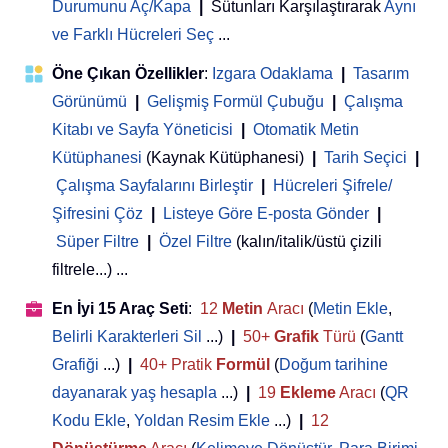
Durumunu Aç/Kapa
|
Sütunları Karşılaştırarak
Aynı
ve Farklı Hücreleri Seç
...
Öne Çıkan Özellikler
:
Izgara Odaklama
|
Tasarım
Görünümü
|
Gelişmiş Formül Çubuğu
|
Çalışma
Kitabı ve Sayfa Yöneticisi
 | 
Otomatik Metin
Kütüphanesi
(Kaynak Kütüphanesi)
|
Tarih Seçici
|
Çalışma Sayfalarını Birleştir
|
Hücreleri Şifrele/
Şifresini Çöz
|
Listeye Göre E-posta Gönder
|
Süper Filtre
|
Özel Filtre
(kalın/italik/üstü çizili
filtrele...) ...
En İyi 15 Araç Seti
:
12
Metin
Aracı
(
Metin Ekle
,
Belirli Karakterleri Sil
...)
|
50+
Grafik
Türü
(
Gantt
Grafiği
...)
|
40+ Pratik
Formül
(
Doğum tarihine
dayanarak yaş hesapla
...)
|
19
Ekleme
Aracı
(
QR
Kodu Ekle
,
Yoldan Resim Ekle
...)
|
12