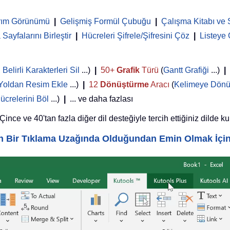
rım Görünümü
|
Gelişmiş Formül Çubuğu
|
Çalışma Kitabı ve 
Sayfalarını Birleştir
|
Hücreleri Şifrele/Şifresini Çöz
|
Listeye
,
Belirli Karakterleri Sil
...)
|
50+
Grafik
Türü
(
Gantt Grafiği
...)
|
Yoldan Resim Ekle
...)
|
12
Dönüştürme
Aracı
(
Kelimeye Dönü
ücrelerini Böl
...)
|
... ve daha fazlası
nce ve 40'tan fazla diğer dil desteğiyle tercih ettiğiniz dilde ku
yin Bir Tıklama Uzağında Olduğundan Emin Olmak İçi