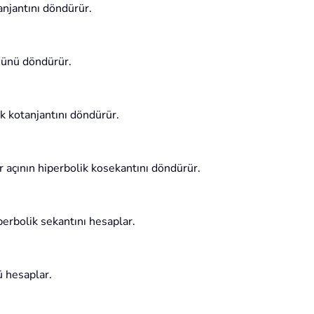
anjantını döndürür.
sünü döndürür.
k kotanjantını döndürür.
 açının hiperbolik kosekantını döndürür.
erbolik sekantını hesaplar.
ü hesaplar.