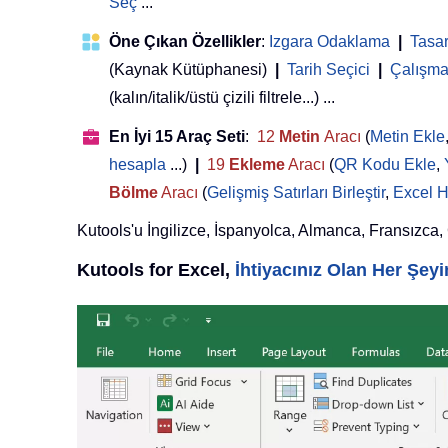
Seç
...
Öne Çıkan Özellikler
:
Izgara Odaklama
|
Tasa
(Kaynak Kütüphanesi)
|
Tarih Seçici
|
Çalışma 
(kalın/italik/üstü çizili filtrele...) ...
En İyi 15 Araç Seti
:
12
Metin
Aracı
(
Metin Ekle
hesapla
...)
|
19
Ekleme
Aracı
(
QR Kodu Ekle
,
Bölme
Aracı
(
Gelişmiş Satırları Birleştir
,
Excel H
Kutools'u İngilizce, İspanyolca, Almanca, Fransızca, Çi
Kutools for Excel,
İhtiyacınız Olan Her Şe