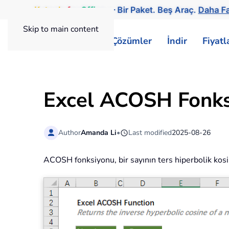
Kutools
for
Office
— Bir Paket. Beş Araç.
Daha Fa
Skip to main content
ExtendOffice
Çözümler
İndir
Fiyat
Excel ACOSH Fonk
Author
Amanda Li
•
Last modified
2025-08-26
ACOSH fonksiyonu, bir sayının ters hiperbolik ko