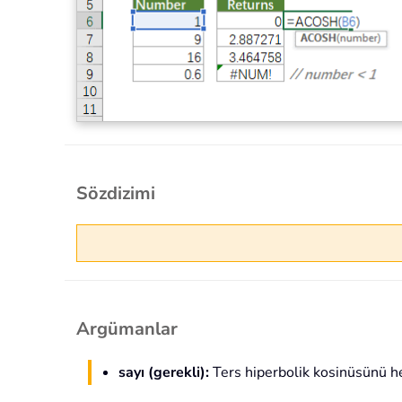
Sözdizimi
Argümanlar
sayı (gerekli):
Ters hiperbolik kosinüsünü h