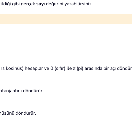
ldiği gibi gerçek
sayı
değerini yazabilirsiniz.
kosinüs) hesaplar ve 0 (sıfır) ile π (pi) arasında bir açı döndür
otanjantını döndürür.
inüsünü döndürür.