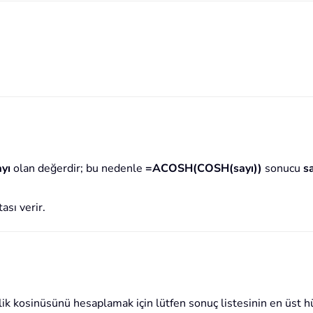
ayı
olan değerdir; bu nedenle
=ACOSH(COSH(sayı))
sonucu
s
ası verir.
olik kosinüsünü hesaplamak için lütfen sonuç listesinin en üst 