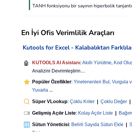
TANH fonksiyonu bir sayının hiperbolik tanjantı
En İyi Ofis Verimlilik Araçları
Kutools for Excel - Kalabalıktan Farklıl
🤖
KUTOOLS AI Asistanı
:
Akıllı Yürütme
,
Kod Olu
Analizini Devrimleştirin…
Popüler Özellikler
:
Yinelenenleri Bul, Vurgula v
Yuvarla
...
Süper VLookup
:
Çoklu Kriter
|
Çoklu Değer
|
Gelişmiş Açılır Liste
:
Kolay Açılır Liste
|
Bağıml
Sütun Yöneticisi
:
Belirli Sayıda Sütun Ekle
|
S