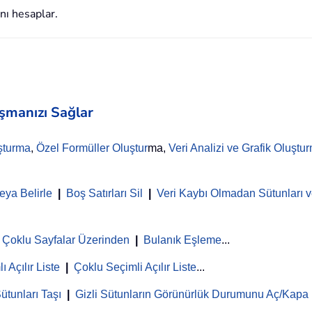
nı hesaplar.
aşmanızı Sağlar
şturma
,
Özel Formüller Oluştur
ma,
Veri Analizi ve Grafik Oluştu
eya Belirle
|
Boş Satırları Sil
|
Veri Kaybı Olmadan Sütunları ve
Çoklu Sayfalar Üzerinden
|
Bulanık Eşleme
...
ı Açılır Liste
|
Çoklu Seçimli Açılır Liste
...
ütunları Taşı
|
Gizli Sütunların Görünürlük Durumunu Aç/Kapa