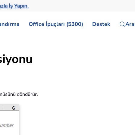
zla İş Yapın.
landırma
Office İpuçları (5300)
Destek
Ar
siyonu
sinüsünü döndürür.