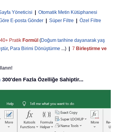
Sayfa Yöneticisi
 | 
Otomatik Metin Kütüphanesi
 Göre E-posta Gönder
|
Süper Filtre
|
Özel Filtre
40+ Pratik
Formül
(
Doğum tarihine dayanarak yaş
ştür
,
Para Birimi Dönüştürme
...)
|
7
Birleştirme ve
llanın!
n
300'den Fazla Özelliğe Sahiptir...