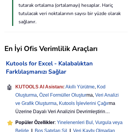
tutarak ortalama (ortalamayı) hesaplar. Hariç
tutulacak veri noktalarının sayısı bir yüzde olarak
sağlanır.
En İyi Ofis Verimlilik Araçları
Kutools for Excel - Kalabalıktan
Farklılaşmanızı Sağlar
🤖
KUTOOLS AI Asistanı
:
Akıllı Yürütme
,
Kod
Oluşturma
,
Özel Formüller Oluştur
ma,
Veri Analizi
ve Grafik Oluşturma
,
Kutools İşlevlerini Çağır
ma
Üzerine Dayalı Veri Analizini Devrimleştirin…
Popüler Özellikler
:
Yinelenenleri Bul, Vurgula veya
Belirle
|
Boş Satırları Sil
|
Veri Kaybı Olmadan