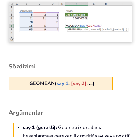
Sözdizimi
=GEOMEAN(
sayı1
,
[sayı2]
, ...)
Argümanlar
sayı1 (gerekli):
Geometrik ortalama
hesaplanması gereken ilk pozitif sayı veya pozitif