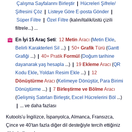
Çalışma Sayfalarını Birleştir
|
Hücreleri Şifrele/
Şifresini Çöz
|
Listeye Göre E-posta Gönder
|
Süper Filtre
|
Özel Filtre
(kalın/italik/üstü çizili
filtrele...) ...
En İyi 15 Araç Seti
:
12
Metin
Aracı
(
Metin Ekle
,
Belirli Karakterleri Sil
...)
|
50+
Grafik
Türü
(
Gantt
Grafiği
...)
|
40+ Pratik
Formül
(
Doğum tarihine
dayanarak yaş hesapla
...)
|
19
Ekleme
Aracı
(
QR
Kodu Ekle
,
Yoldan Resim Ekle
...)
|
12
Dönüştürme
Aracı
(
Kelimeye Dönüştür
,
Para Birimi
Dönüştürme
...)
|
7
Birleştirme ve Bölme
Aracı
(
Gelişmiş Satırları Birleştir
,
Excel Hücrelerini Böl
...)
|
... ve daha fazlası
Kutools'u İngilizce, İspanyolca, Almanca, Fransızca,
Çince ve 40'tan fazla diğer dil desteğiyle tercih ettiğiniz