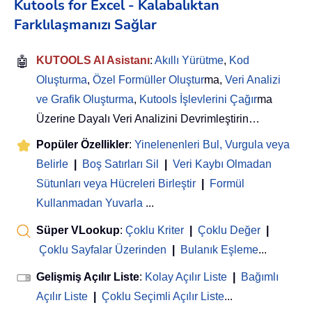
Kutools for Excel - Kalabalıktan
Farklılaşmanızı Sağlar
🤖
KUTOOLS AI Asistanı
:
Akıllı Yürütme
,
Kod
Oluşturma
,
Özel Formüller Oluştur
ma,
Veri Analizi
ve Grafik Oluşturma
,
Kutools İşlevlerini Çağır
ma
Üzerine Dayalı Veri Analizini Devrimleştirin…
Popüler Özellikler
:
Yinelenenleri Bul, Vurgula veya
Belirle
|
Boş Satırları Sil
|
Veri Kaybı Olmadan
Sütunları veya Hücreleri Birleştir
|
Formül
Kullanmadan Yuvarla
...
Süper VLookup
:
Çoklu Kriter
|
Çoklu Değer
|
Çoklu Sayfalar Üzerinden
|
Bulanık Eşleme
...
Gelişmiş Açılır Liste
:
Kolay Açılır Liste
|
Bağımlı
Açılır Liste
|
Çoklu Seçimli Açılır Liste
...