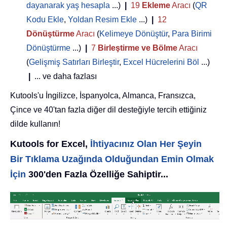
dayanarak yaş hesapla
...)
|
19
Ekleme
Aracı
(
QR
Kodu Ekle
,
Yoldan Resim Ekle
...)
|
12
Dönüştürme
Aracı
(
Kelimeye Dönüştür
,
Para Birimi
Dönüştürme
...)
|
7
Birleştirme ve Bölme
Aracı
(
Gelişmiş Satırları Birleştir
,
Excel Hücrelerini Böl
...)
|
... ve daha fazlası
Kutools'u İngilizce, İspanyolca, Almanca, Fransızca,
Çince ve 40'tan fazla diğer dil desteğiyle tercih ettiğiniz
dilde kullanın!
Kutools for Excel,
İhtiyacınız Olan Her Şeyin
Bir Tıklama Uzağında Olduğundan Emin Olmak
İçin
300'den Fazla Özelliğe Sahiptir...