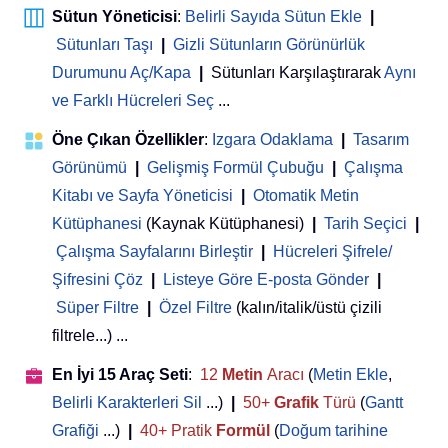
Sütun Yöneticisi
:
Belirli Sayıda Sütun Ekle
|
Sütunları Taşı
|
Gizli Sütunların Görünürlük
Durumunu Aç/Kapa
|
Sütunları Karşılaştırarak
Aynı
ve Farklı Hücreleri Seç
...
Öne Çıkan Özellikler
:
Izgara Odaklama
|
Tasarım
Görünümü
|
Gelişmiş Formül Çubuğu
|
Çalışma
Kitabı ve Sayfa Yöneticisi
 | 
Otomatik Metin
Kütüphanesi
(Kaynak Kütüphanesi)
|
Tarih Seçici
|
Çalışma Sayfalarını Birleştir
|
Hücreleri Şifrele/
Şifresini Çöz
|
Listeye Göre E-posta Gönder
|
Süper Filtre
|
Özel Filtre
(kalın/italik/üstü çizili
filtrele...) ...
En İyi 15 Araç Seti
:
12
Metin
Aracı
(
Metin Ekle
,
Belirli Karakterleri Sil
...)
|
50+
Grafik
Türü
(
Gantt
Grafiği
...)
|
40+ Pratik
Formül
(
Doğum tarihine