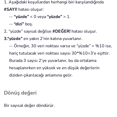
1. Aşağıdaki koşullardan herhangi biri karşılandığında
#SAYI!
hatası oluşur:
--
“yüzde”
< 0 veya
“yüzde”
> 1.
--
“dizi”
boş.
2. “yüzde” sayısal değilse
#DEĞER!
hatası oluşur.
3.“yüzde”
en yakın 2'nin katına yuvarlanır.
-- Örneğin, 30 veri noktası varsa ve “yüzde” = %10 ise,
hariç tutulacak veri noktası sayısı 30*%10=3'e eşittir.
Burada 3 sayısı 2'ye yuvarlanır, bu da ortalama
hesaplanırken en yüksek ve en düşük değerlerin
diziden çıkarılacağı anlamına gelir.
Dönüş değeri
Bir sayısal değer döndürür.